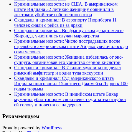
Криминальные новости: из США. В американском
штате Индиана 32-летнюю женщину обвинили в
жестоком убийстве собственного отца
Скандалы и криминал: В аэропорту Нюрнберга 11
человек сняли с рейса из-за драки
Скандалы и криминал: Во французском департаменте
Жиронда, участились случаи мародерства
Криминальные новости: Число пострадавших после
стрельбы в американском штате Айдахо увеличилось до
семи человек
Криминальные новости: Женщина избавилась от экс-
супруга, организовав его убийство серной кислотой
Скандалы и криминал: В Италии мужчина подделал
римский амфитеатр и водил туда экскурсии
Скандалы и криминал: Суд американского штата
Индиана приговорил 15-летнего Джомейза Лэрри к 100
годам тюрьмы
Криминальные новости: В индийском штате Бихар
мужчина убил топором свою невестку, а затем отрубил
ей голову и повесил ее на дерево
Рекоммендуем
Proudly powered by
WordPress