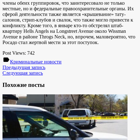
члены обеих группировок, что заинтересовало не только
местные, но и федеральные правоохранительные органы. Их
сферой деятельности также является «крышевание» тату-
салонов, стрип-клубов и свалок, что также могло привести к
конфликту. Кроме того, в январе кто-то обстрелял штаб-
квартиру Hells Angels на Longstreet Avenue около Wissman
Avenue в районе Throgs Neck, но, впрочем, маловероятно, что
Росадо стал жертвой мести за этот поступок.
Post Views:
742
label
Криминальные новости
Предыдущая запись
Следующая запись
Похожие посты