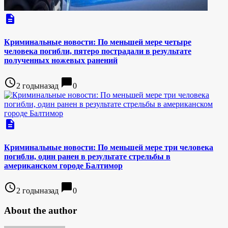
description
Криминальные новости: По меньшей мере четыре
человека погибли, пятеро пострадали в результате
полученных ножевых ранений
access_time
chat_bubble
2 годыназад
0
description
Криминальные новости: По меньшей мере три человека
погибли, один ранен в результате стрельбы в
американском городе Балтимор
access_time
chat_bubble
2 годыназад
0
About the author