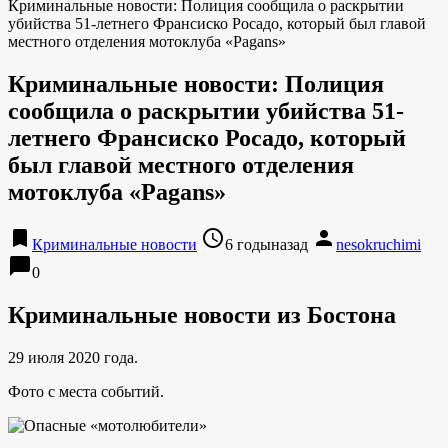
Криминальные новости: Полиция сообщила о раскрытии
убийства 51-летнего Франсиско Росадо, который был главой
местного отделения мотоклуба «Pagans»
Криминальные новости: Полиция
сообщила о раскрытии убийства 51-
летнего Франсиско Росадо, который
был главой местного отделения
мотоклуба «Pagans»
bookmark
access_time
person
Криминальные новости
6 годыназад
nesokruchimi
chat_bubble
0
Криминальные новости из Бостона
29 июля 2020 года.
Фото с места событий.