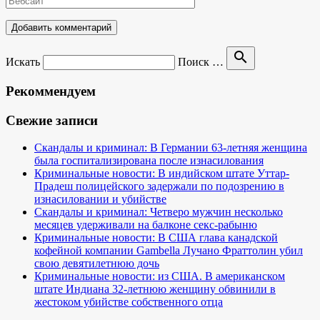
search
Искать
Поиск …
Рекоммендуем
Свежие записи
Скандалы и криминал: В Германии 63-летняя женщина
была госпитализирована после изнасилования
Криминальные новости: В индийском штате Уттар-
Прадеш полицейского задержали по подозрению в
изнасиловании и убийстве
Скандалы и криминал: Четверо мужчин несколько
месяцев удерживали на балконе секс-рабыню
Криминальные новости: В США глава канадской
кофейной компании Gambella Лучано Фраттолин убил
свою девятилетнюю дочь
Криминальные новости: из США. В американском
штате Индиана 32-летнюю женщину обвинили в
жестоком убийстве собственного отца