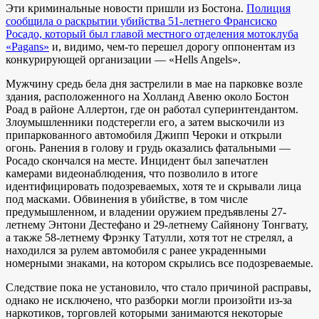
Эти криминальные новости пришли из Бостона.
Полиция
сообщила о раскрытии убийства 51-летнего Франсиско
Росадо, который был главой местного отделения мотоклуба
«Pagans»
и, видимо, чем-то перешел дорогу оппонентам из
конкурирующей организации — «Hells Angels».
Мужчину средь бела дня застрелили в мае на парковке возле
здания, расположенного на Холланд Авеню около Бостон
Роад в районе Аллертон, где он работал суперинтендантом.
Злоумышленники подстерегли его, а затем выскочили из
припаркованного автомобиля Джипп Чероки и открыли
огонь. Ранения в голову и грудь оказались фатальными —
Росадо скончался на месте. Инцидент был запечатлен
камерами видеонаблюдения, что позволило в итоге
идентифицировать подозреваемых, хотя те и скрывали лица
под масками. Обвинения в убийстве, в том числе
предумышленном, и владении оружием предъявлены 27-
летнему Энтони Дестефано и 29-летнему Сайянону Тонгвату,
а также 58-летнему Фрэнку Татулли, хотя тот не стрелял, а
находился за рулем автомобиля с ранее украденными
номерными знаками, на котором скрылись все подозреваемые.
Следствие пока не установило, что стало причиной расправы,
однако не исключено, что разборки могли произойти из-за
наркотиков, торговлей которыми занимаются некоторые