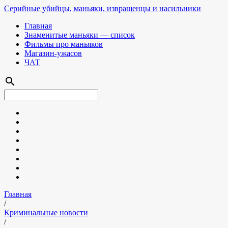
Серийные убийцы, маньяки, извращенцы и насильники
Главная
Знаменитые маньяки — список
Фильмы про маньяков
Магазин-ужасов
ЧАТ
search
Главная
/
Криминальные новости
/