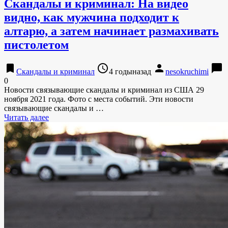
Скандалы и криминал: На видео
видно, как мужчина подходит к
алтарю, а затем начинает размахивать
пистолетом
bookmark
access_time
person
chat_bubble
Скандалы и криминал
4 годыназад
nesokruchimi
0
Новости связывающие скандалы и криминал из США 29
ноября 2021 года. Фото с места событий. Эти новости
связывающие скандалы и …
Читать далее