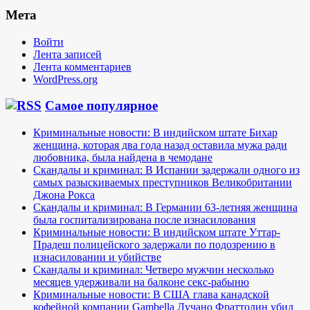
Мета
Войти
Лента записей
Лента комментариев
WordPress.org
Самое популярное
Криминальные новости: В индийском штате Бихар
женщина, которая два года назад оставила мужа ради
любовника, была найдена в чемодане
Скандалы и криминал: В Испании задержали одного из
самых разыскиваемых преступников Великобритании
Джона Рокса
Скандалы и криминал: В Германии 63-летняя женщина
была госпитализирована после изнасилования
Криминальные новости: В индийском штате Уттар-
Прадеш полицейского задержали по подозрению в
изнасиловании и убийстве
Скандалы и криминал: Четверо мужчин несколько
месяцев удерживали на балконе секс-рабыню
Криминальные новости: В США глава канадской
кофейной компании Gambella Лучано Фраттолин убил