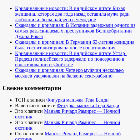
Криминальные новости: В индийском штате Бихар
женщина, которая два года назад оставила мужа ради
любовника, была найдена в чемодане
Скандалы и криминал: В Испании задержали одного из
самых разыскиваемых преступников Великобритании
Джона Рокса
Скандалы и криминал: В Германии 63-летняя женщина
была госпитализирована после изнасилования
Криминальные новости: В индийском штате Уттар-
Прадеш полицейского задержали по подозрению в
изнасиловании и убийстве
Скандалы и криминал: Четверо мужчин несколько
месяцев удерживали на балконе секс-рабыню
Свежие комментарии
TCH
к записи
Фигурка маньяка Теда Банди
Валентин
к записи
Фигурка маньяка Теда Банди
Эго
к записи
Маньяк Ричард Рамирес — Ночной
охотник
Эго
к записи
Маньяк Ричард Рамирес — Ночной
охотник
Она
к записи
Маньяк Ричард Рамирес — Ночной
охотник