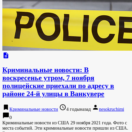
description
Криминальные новости: В
воскресенье утром, 7 ноября
полицейские приехали по адресу в
районе 24-й улицы в Ванкувере
bookmark
access_time
person
Криминальные новости
4 годыназад
nesokruchimi
chat_bubble
0
Криминальные новости из США 29 ноября 2021 года. Фото с
места событий. Эти криминальные новости пришли из США.