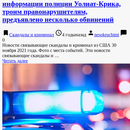
информации полиции Уолнат-Крика,
троим правонарушителям,
предъявлено несколько обвинений
bookmark
access_time
person
chat_bubble
Скандалы и криминал
4 годыназад
nesokruchimi
0
Новости связывающие скандалы и криминал из США 30
ноября 2021 года. Фото с места событий. Эти новости
связывающие скандалы и …
Читать далее