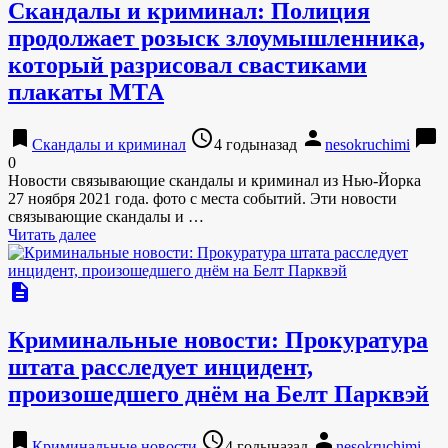
Скандалы и криминал: Полиция
продолжает розыск злоумышленника,
который разрисовал свастиками
плакаты МТА
bookmark
access_time
person
chat_bubble
Скандалы и криминал
4 годыназад
nesokruchimi
0
Новости связывающие скандалы и криминал из Нью-Йорка
27 ноября 2021 года. фото с места событий. Эти новости
связывающие скандалы и …
Читать далее
description
Криминальные новости: Прокуратура
штата расследует инцидент,
произошедшего днём на Белт Парквэй
bookmark
access_time
person
Криминальные новости
4 годыназад
nesokruchimi