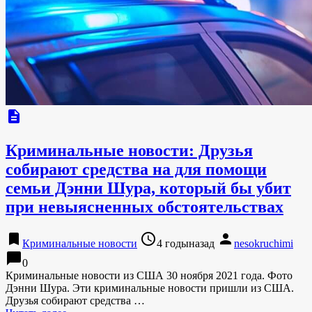
description
Криминальные новости: Друзья
собирают средства на для помощи
семьи Дэнни Шура, который бы убит
при невыясненных обстоятельствах
bookmark
access_time
person
Криминальные новости
4 годыназад
nesokruchimi
chat_bubble
0
Криминальные новости из США 30 ноября 2021 года. Фото
Дэнни Шура. Эти криминальные новости пришли из США.
Друзья собирают средства …