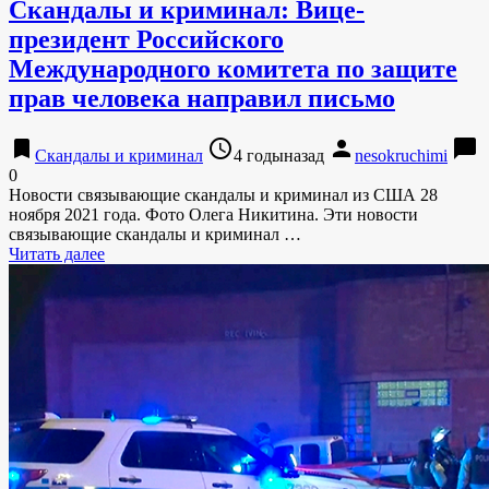
Скандалы и криминал: Вице-
президент Российского
Международного комитета по защите
прав человека направил письмо
bookmark
access_time
person
chat_bubble
Скандалы и криминал
4 годыназад
nesokruchimi
0
Новости связывающие скандалы и криминал из США 28
ноября 2021 года. Фото Олега Никитина. Эти новости
связывающие скандалы и криминал …
Читать далее