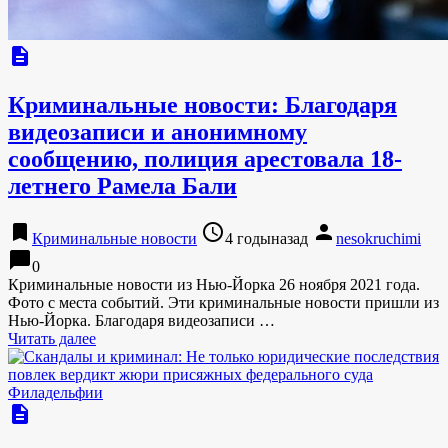
description
Криминальные новости: Благодаря
видеозаписи и анонимному
сообщению, полиция арестовала 18-
летнего Рамела Бали
bookmark
access_time
person
Криминальные новости
4 годыназад
nesokruchimi
chat_bubble
0
Криминальные новости из Нью-Йорка 26 ноября 2021 года.
Фото с места событий. Эти криминальные новости пришли из
Нью-Йорка. Благодаря видеозаписи …
Читать далее
description