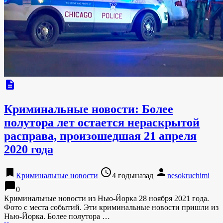
description
Криминальные новости: Более
полутора лет остается нераскрытой
расправа, произошедшая 21 апреля
2020 года
bookmark
access_time
person
Криминальные новости
4 годыназад
nesokruchimi
chat_bubble
0
Криминальные новости из Нью-Йорка 28 ноября 2021 года.
Фото с места событий. Эти криминальные новости пришли из
Нью-Йорка. Более полутора …