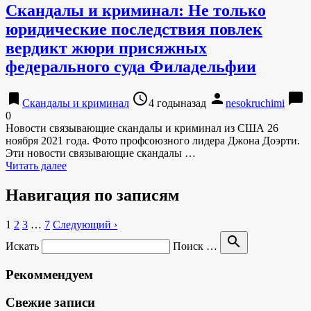
Скандалы и криминал: Не только
юридические последствия повлек
вердикт жюри присяжных
федерального суда Филадельфии
bookmark
access_time
person
chat_bubble
Скандалы и криминал
4 годыназад
nesokruchimi
0
Новости связывающие скандалы и криминал из США 26
ноября 2021 года. Фото профсоюзного лидера Джона Доэрти.
Эти новости связывающие скандалы …
Читать далее
Навигация по записям
1
2
3
…
7
Следующий ›
search
Искать
Поиск …
Рекоммендуем
Свежие записи