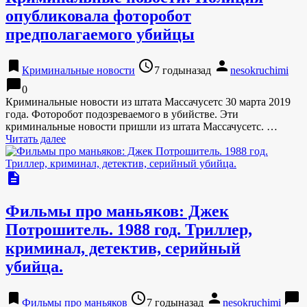
опубликовала фоторобот
предполагаемого убийцы
bookmark
access_time
person
Криминальные новости
7 годыназад
nesokruchimi
chat_bubble
0
Криминальные новости из штата Массачусетс 30 марта 2019
года. Фоторобот подозреваемого в убийстве. Эти
криминальные новости пришли из штата Массачусетс. …
Читать далее
description
Фильмы про маньяков: Джек
Потрошитель. 1988 год. Триллер,
криминал, детектив, серийный
убийца.
bookmark
access_time
person
chat_bubble
Фильмы про маньяков
7 годыназад
nesokruchimi