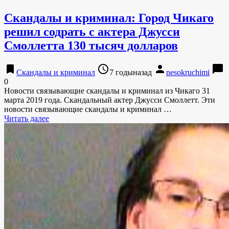
Скандалы и криминал: Город Чикаго
решил содрать с актера Джусси
Смоллетта 130 тысяч долларов
bookmark
access_time
person
chat_bubble
Скандалы и криминал
7 годыназад
nesokruchimi
0
Новости связывающие скандалы и криминал из Чикаго 31
марта 2019 года. Скандальный актер Джусси Смоллетт. Эти
новости связывающие скандалы и криминал …
Читать далее