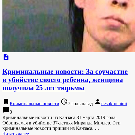
description
Криминальные новости: За соучастие
в убийстве своего ребенка, женщина
получила 25 лет тюрьмы
bookmark
access_time
person
Криминальные новости
7 годыназад
nesokruchimi
chat_bubble
0
Криминальные новости из Канзаса 31 марта 2019 года.
Обвиняемая в убийстве 37-летняя Миранда Миллер. Эти
криминальные новости пришли из Канзаса. …
Читать далее