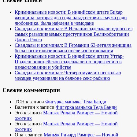
Свежие записи
Криминальные новости: В индийском штате Бихар
женщина, которая два года назад оставила мужа ради
любовника, была найдена в чемодане
Скандалы и криминал: В Испании задержали одного из
самых разыскиваемых преступников Великобритании
Джона Рокса
Скандалы и криминал: В Германии 63-летняя женщина
была госпитализирована после изнасилования
Криминальные новости: В индийском штате Уттар-
Прадеш полицейского задержали по подозрению в
изнасиловании и убийстве
Скандалы и криминал: Четверо мужчин несколько
месяцев удерживали на балконе секс-рабыню
Свежие комментарии
TCH
к записи
Фигурка маньяка Теда Банди
Валентин
к записи
Фигурка маньяка Теда Банди
Эго
к записи
Маньяк Ричард Рамирес — Ночной
охотник
Эго
к записи
Маньяк Ричард Рамирес — Ночной
охотник
Она
к записи
Маньяк Ричард Рамирес — Ночной