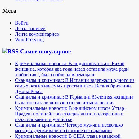
Мета
Войти
Лента записей
Лента комментариев
WordPress.org
Самое популярное
Криминальные новости: В индийском штате Бихар
женщина, которая два года назад оставила мужа ради
любовника, была найдена в чемодане
Скандалы и криминал: В Испании задержали одного из
самых разыскиваемых преступников Великобритании
Джона Рокса
Скандалы и криминал: В Германии 63-летняя женщина
была госпитализирована после изнасилования
Криминальные новости: В индийском штате Уттар-
Прадеш полицейского задержали по подозрению в
изнасиловании и убийстве
Скандалы и криминал: Четверо мужчин несколько
месяцев удерживали на балконе секс-рабыню
Криминальные новости: В США глава канадской