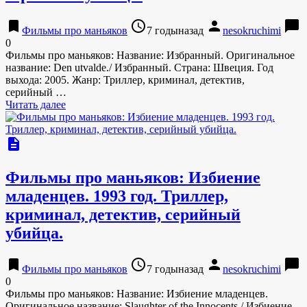
bookmark
access_time
person
chat_bubble
Фильмы про маньяков
7 годыназад
nesokruchimi
0
Фильмы про маньяков: Название: Избранный. Оригинальное
название: Den utvalde./ Избранный. Страна: Швеция. Год
выхода: 2005. Жанр: Триллер, криминал, детектив,
серийный …
Читать далее
description
Фильмы про маньяков: Избиение
младенцев. 1993 год. Триллер,
криминал, детектив, серийный
убийца.
bookmark
access_time
person
chat_bubble
Фильмы про маньяков
7 годыназад
nesokruchimi
0
Фильмы про маньяков: Название: Избиение младенцев.
Оригинальное название: Slaughter of the Innocents./ Избиение