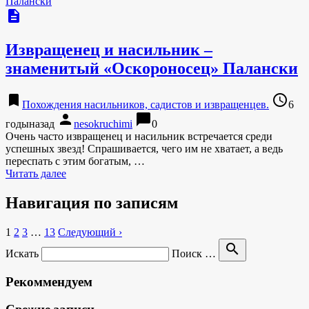
description
Извращенец и насильник –
знаменитый «Оскороносец» Палански
bookmark
access_time
Похождения насильников, садистов и извращенцев.
6
person
chat_bubble
годыназад
nesokruchimi
0
Очень часто извращенец и насильник встречается среди
успешных звезд! Спрашивается, чего им не хватает, а ведь
переспать с этим богатым, …
Читать далее
Навигация по записям
1
2
3
…
13
Следующий ›
search
Искать
Поиск …
Рекоммендуем