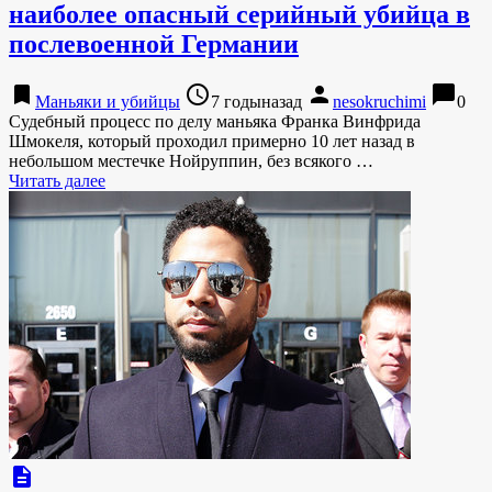
наиболее опасный серийный убийца в
послевоенной Германии
bookmark
access_time
person
chat_bubble
Маньяки и убийцы
7 годыназад
nesokruchimi
0
Судебный процесс по делу маньяка Франка Винфрида
Шмокеля, который проходил примерно 10 лет назад в
небольшом местечке Нойруппин, без всякого …
Читать далее
description