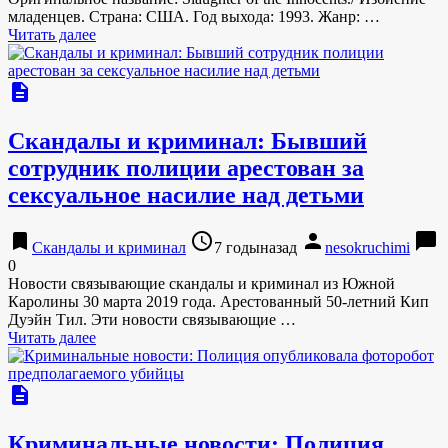
младенцев. Страна: США. Год выхода: 1993. Жанр: …
Читать далее
description
Скандалы и криминал: Бывший
сотрудник полиции арестован за
сексуальное насилие над детьми
bookmark
access_time
person
chat_bubble
Скандалы и криминал
7 годыназад
nesokruchimi
0
Новости связывающие скандалы и криминал из Южной
Каролины 30 марта 2019 года. Арестованный 50-летний Кип
Дуэйн Тил. Эти новости связывающие …
Читать далее
description
Криминальные новости: Полиция