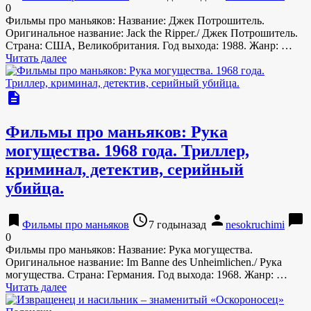
0
Фильмы про маньяков: Название: Джек Потрошитель.
Оригинальное название: Jack the Ripper./ Джек Потрошитель.
Страна: США, Великобритания. Год выхода: 1988. Жанр: …
Читать далее
description
Фильмы про маньяков: Рука
могущества. 1968 года. Триллер,
криминал, детектив, серийный
убийца.
bookmark
access_time
person
chat_bubble
Фильмы про маньяков
7 годыназад
nesokruchimi
0
Фильмы про маньяков: Название: Рука могущества.
Оригинальное название: Im Banne des Unheimlichen./ Рука
могущества. Страна: Германия. Год выхода: 1968. Жанр: …
Читать далее