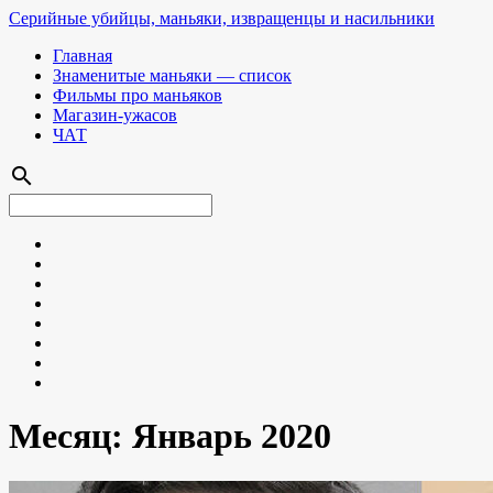
Серийные убийцы, маньяки, извращенцы и насильники
Главная
Знаменитые маньяки — список
Фильмы про маньяков
Магазин-ужасов
ЧАТ
search
Месяц:
Январь 2020