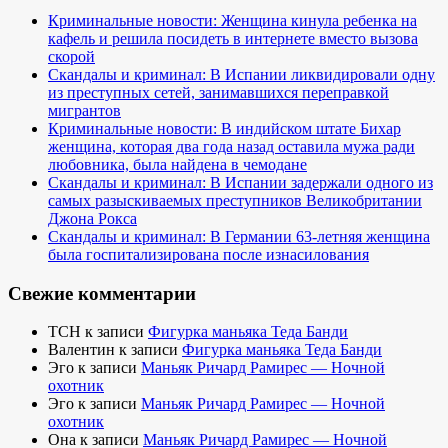
Криминальные новости: Женщина кинула ребенка на
кафель и решила посидеть в интернете вместо вызова
скорой
Скандалы и криминал: В Испании ликвидировали одну
из преступных сетей, занимавшихся переправкой
мигрантов
Криминальные новости: В индийском штате Бихар
женщина, которая два года назад оставила мужа ради
любовника, была найдена в чемодане
Скандалы и криминал: В Испании задержали одного из
самых разыскиваемых преступников Великобритании
Джона Рокса
Скандалы и криминал: В Германии 63-летняя женщина
была госпитализирована после изнасилования
Свежие комментарии
TCH
к записи
Фигурка маньяка Теда Банди
Валентин
к записи
Фигурка маньяка Теда Банди
Эго
к записи
Маньяк Ричард Рамирес — Ночной
охотник
Эго
к записи
Маньяк Ричард Рамирес — Ночной
охотник
Она
к записи
Маньяк Ричард Рамирес — Ночной