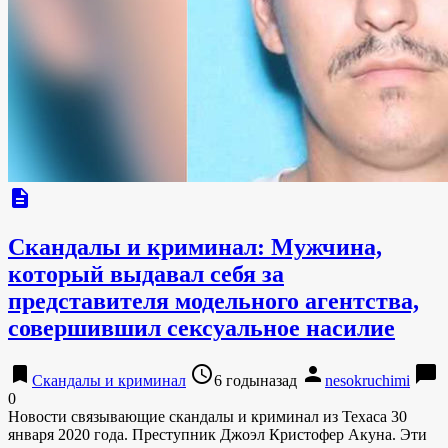
description
Скандалы и криминал: Мужчина,
который выдавал себя за
представителя модельного агентства,
совершившил сексуальное насилие
bookmark
access_time
person
chat_bubble
Скандалы и криминал
6 годыназад
nesokruchimi
0
Новости связывающие скандалы и криминал из Техаса 30
января 2020 года. Преступник Джоэл Кристофер Акуна. Эти