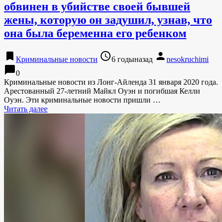
обвинен в убийстве своей бывшей
жены, которую он задушил, узнав, что
она была беременна его ребенком
bookmark
access_time
person
Криминальные новости
6 годыназад
nesokruchimi
chat_bubble
0
Криминальные новости из Лонг-Айленда 31 января 2020 года.
Арестованный 27-летний Майкл Оуэн и погибшая Келли
Оуэн. Эти криминальные новости пришли …
Читать далее