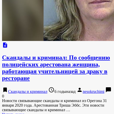
description
Скандалы и криминал: По сообщению
полицейских арестована женщина,
работающая учительницей за драку в
ресторане
bookmark
access_time
person
chat_bubble
Скандалы и криминал
6 годыназад
nesokruchimi
0
Новости связывающие скандалы и криминал из Орегона 31
января 2020 года. Арестованная Триша Эббс. Эти новости
связывающие скандалы и криминал …