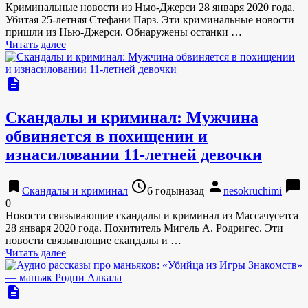
Криминальные новости из Нью-Джерси 28 января 2020 года.
Убитая 25-летняя Стефани Парз. Эти криминальные новости
пришли из Нью-Джерси. Обнаружены останки …
Читать далее
description
Скандалы и криминал: Мужчина
обвиняется в похищении и
изнасиловании 11-летней девочки
bookmark
access_time
person
chat_bubble
Скандалы и криминал
6 годыназад
nesokruchimi
0
Новости связывающие скандалы и криминал из Массачусетса
28 января 2020 года. Похититель Мигель А. Родригес. Эти
новости связывающие скандалы и …
Читать далее
description