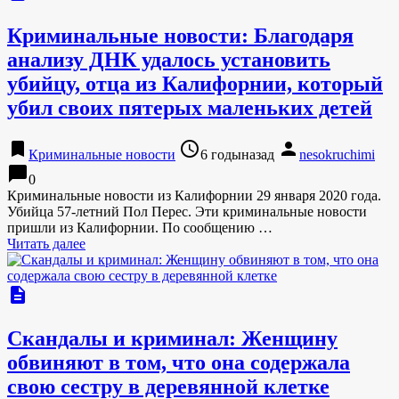
Криминальные новости: Благодаря
анализу ДНК удалось установить
убийцу, отца из Калифорнии, который
убил своих пятерых маленьких детей
bookmark
access_time
person
Криминальные новости
6 годыназад
nesokruchimi
chat_bubble
0
Криминальные новости из Калифорнии 29 января 2020 года.
Убийца 57-летний Пол Перес. Эти криминальные новости
пришли из Калифорнии. По сообщению …
Читать далее
description
Скандалы и криминал: Женщину
обвиняют в том, что она содержала
свою сестру в деревянной клетке