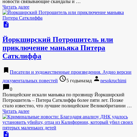
новости связывающие скандалы и …
Читать далее
description
Йоркширский Потрошитель или
приключение маньяка Питера
Сатклиффа
bookmark
Писатели и художественные произведения. Аудио версии
access_time
person
документальных повестей
5 годыназад
nesokruchimi
chat_bubble
0
Полицейские искали маньяка по прозвищу Йоркширский
Потрошитель – Питера Сатклиффа более пяти лет. Позже
стало известно, что лучшие полицейские Великобритании …
Читать далее
description