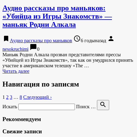
Аудио рассказы про маньяков:
«Убийца из Игры Знакомств» —
маньяк Родни Алкала
bookmark
access_time
person
Аудио рассказы про маньяков
6 годыназад
chat_bubble
nesokruchimi
0
Маньяк Родни Алкала прозван представителями прессы
«Убийцей из Игры Знакомств», так как он умудрился принять
участие в американском телешоу «The …
Читать далее
Навигация по записям
1
2
3
…
8
Следующий ›
search
Искать
Поиск …
Рекоммендуем
Свежие записи