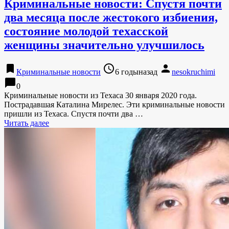
Криминальные новости: Спустя почти
два месяца после жестокого избиения,
состояние молодой техасской
женщины значительно улучшилось
bookmark
access_time
person
Криминальные новости
6 годыназад
nesokruchimi
chat_bubble
0
Криминальные новости из Техаса 30 января 2020 года.
Пострадавшая Каталина Мирелес. Эти криминальные новости
пришли из Техаса. Спустя почти два …
Читать далее