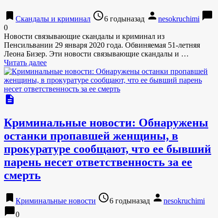
bookmark
access_time
person
chat_bubble
Скандалы и криминал
6 годыназад
nesokruchimi
0
Новости связывающие скандалы и криминал из
Пенсильвании 29 января 2020 года. Обвиняемая 51-летняя
Леона Бизер. Эти новости связывающие скандалы и …
Читать далее
description
Криминальные новости: Обнаружены
останки пропавшей женщины, в
прокуратуре сообщают, что ее бывший
парень несет ответственность за ее
смерть
bookmark
access_time
person
Криминальные новости
6 годыназад
nesokruchimi
chat_bubble
0