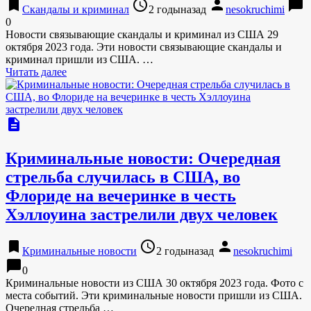
bookmark
access_time
person
chat_bubble
Скандалы и криминал
2 годыназад
nesokruchimi
0
Новости связывающие скандалы и криминал из США 29
октября 2023 года. Эти новости связывающие скандалы и
криминал пришли из США. …
Читать далее
description
Криминальные новости: Очередная
стрельба случилась в США, во
Флориде на вечеринке в честь
Хэллоуина застрелили двух человек
bookmark
access_time
person
Криминальные новости
2 годыназад
nesokruchimi
chat_bubble
0
Криминальные новости из США 30 октября 2023 года. Фото с
места событий. Эти криминальные новости пришли из США.
Очередная стрельба …