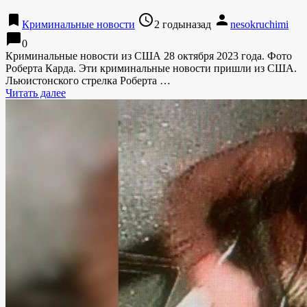
bookmark
access_time
person
Криминальные новости
2 годыназад
nesokruchimi
chat_bubble
0
Криминальные новости из США 28 октября 2023 года. Фото
Роберта Карда. Эти криминальные новости пришли из США.
Льюистонского стрелка Роберта …
Читать далее