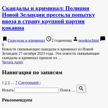
Скандалы и криминал: Полиция
Новой Зеландии пресекла попытку
ввоза в страну крупной партии
кокаина
bookmark
access_time
person
chat_bubble
Скандалы и криминал
2 годыназад
nesokruchimi
0
Новости связывающие скандалы и криминал из Новой
Зеландии 27 октября 2023 года. Эти новости связывающие
скандалы и криминал пришли из …
Читать далее
Навигация по записям
1
2
3
…
7
Следующий ›
search
Искать
Поиск …
Рекоммендуем