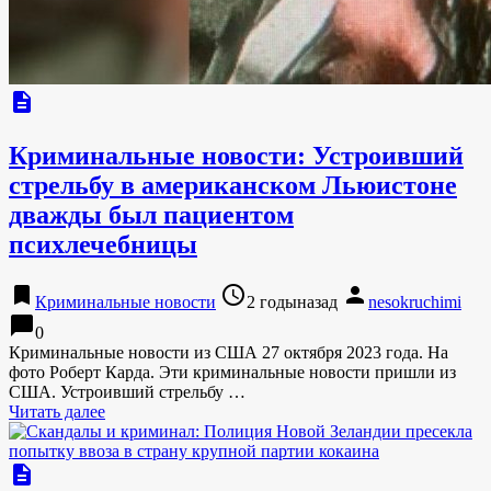
description
Криминальные новости: Устроивший
стрельбу в американском Льюистоне
дважды был пациентом
психлечебницы
bookmark
access_time
person
Криминальные новости
2 годыназад
nesokruchimi
chat_bubble
0
Криминальные новости из США 27 октября 2023 года. На
фото Роберт Карда. Эти криминальные новости пришли из
США. Устроивший стрельбу …
Читать далее
description