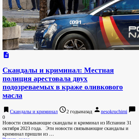
description
Скандалы и криминал: Местная
полиция арестовала двух
подозреваемых в краже оливкового
масла
bookmark
access_time
person
chat_bubble
Скандалы и криминал
2 годыназад
nesokruchimi
0
Новости связывающие скандалы и криминал из Испании 31
октября 2023 года. Эти новости связывающие скандалы и
криминал пришли из …