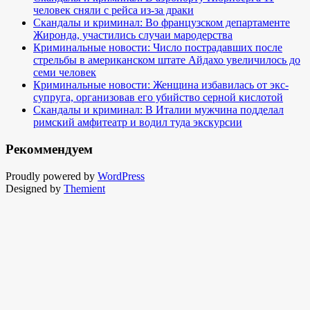
человек сняли с рейса из-за драки
Скандалы и криминал: Во французском департаменте
Жиронда, участились случаи мародерства
Криминальные новости: Число пострадавших после
стрельбы в американском штате Айдахо увеличилось до
семи человек
Криминальные новости: Женщина избавилась от экс-
супруга, организовав его убийство серной кислотой
Скандалы и криминал: В Италии мужчина подделал
римский амфитеатр и водил туда экскурсии
Рекоммендуем
Proudly powered by
WordPress
Designed by
Themient