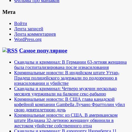
Фильмы про маньяков
Мета
Войти
Лента записей
Лента комментариев
WordPress.org
Самое популярное
Скандалы и криминал: В Германии 63-летняя женщина
была госпитализирована после изнасилования
Криминальные новости: В индийском штате Уттар-
Прадеш полицейского задержали по подозрению в
изнасиловании и убийстве
Скандалы и криминал: Четверо мужчин несколько
месяцев удерживали на балконе секс-рабыню
Криминальные новости: В США глава канадской
кофейной компании Gambella Лучано Фраттолин убил
свою девятилетнюю дочь
Криминальные новости: из США. В американском
штате Индиана 32-летнюю женщину обвинили в
жестоком убийстве собственного отца
Скандалы и криминал: В аэропорту Нюрнберга 11