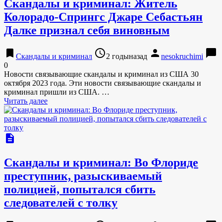
Скандалы и криминал: Житель
Колорадо-Спрингс Джаре Себастьян
Далке признал себя виновным
bookmark
access_time
person
chat_bubble
Скандалы и криминал
2 годыназад
nesokruchimi
0
Новости связывающие скандалы и криминал из США 30
октября 2023 года. Эти новости связывающие скандалы и
криминал пришли из США. …
Читать далее
description
Скандалы и криминал: Во Флориде
преступник, разыскиваемый
полицией, попытался сбить
следователей с толку