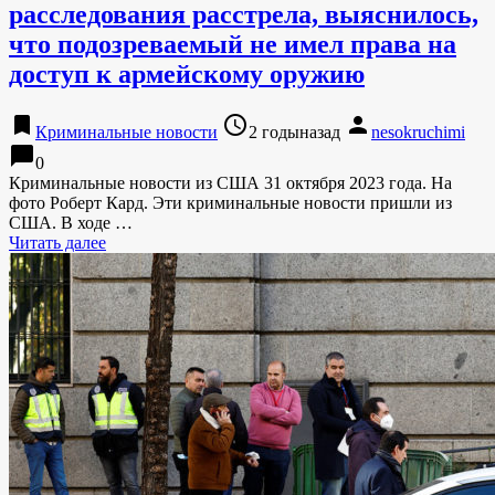
расследования расстрела, выяснилось,
что подозреваемый не имел права на
доступ к армейскому оружию
bookmark
access_time
person
Криминальные новости
2 годыназад
nesokruchimi
chat_bubble
0
Криминальные новости из США 31 октября 2023 года. На
фото Роберт Кард. Эти криминальные новости пришли из
США. В ходе …
Читать далее