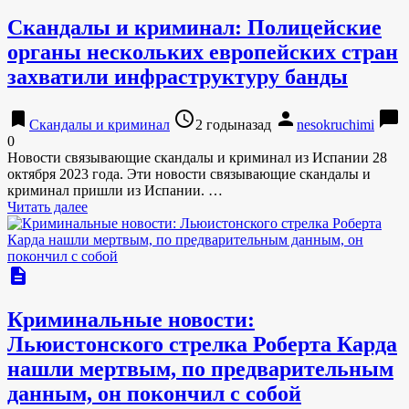
Скандалы и криминал: Полицейские
органы нескольких европейских стран
захватили инфраструктуру банды
bookmark
access_time
person
chat_bubble
Скандалы и криминал
2 годыназад
nesokruchimi
0
Новости связывающие скандалы и криминал из Испании 28
октября 2023 года. Эти новости связывающие скандалы и
криминал пришли из Испании. …
Читать далее
description
Криминальные новости:
Льюистонского стрелка Роберта Карда
нашли мертвым, по предварительным
данным, он покончил с собой