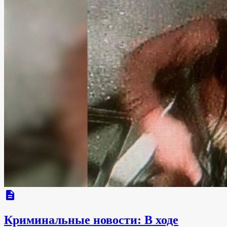
description
Криминальные новости: В ходе