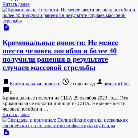
Читать далее
description
Криминальные новости: Не менее
шести человек погибли и более 40
получили ранения в результате
случаев массовой стрельбы
bookmark
access_time
person
Криминальные новости
2 годыназад
nesokruchimi
chat_bubble
0
Криминальные новости из США 29 октября 2023 года. Эти
криминальные новости пришли из США. Не менее шести
человек погибли и …
Читать далее
description