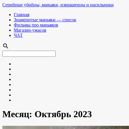
Серийные убийцы, маньяки, извращенцы и насильники
Главная
Знаменитые маньяки — список
Фильмы про маньяков
Магазин-ужасов
ЧАТ
search
Месяц:
Октябрь 2023