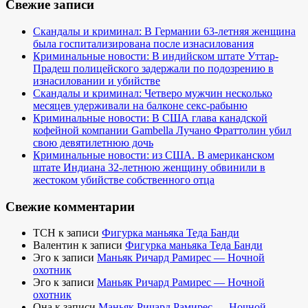
Свежие записи
Скандалы и криминал: В Германии 63-летняя женщина
была госпитализирована после изнасилования
Криминальные новости: В индийском штате Уттар-
Прадеш полицейского задержали по подозрению в
изнасиловании и убийстве
Скандалы и криминал: Четверо мужчин несколько
месяцев удерживали на балконе секс-рабыню
Криминальные новости: В США глава канадской
кофейной компании Gambella Лучано Фраттолин убил
свою девятилетнюю дочь
Криминальные новости: из США. В американском
штате Индиана 32-летнюю женщину обвинили в
жестоком убийстве собственного отца
Свежие комментарии
TCH
к записи
Фигурка маньяка Теда Банди
Валентин
к записи
Фигурка маньяка Теда Банди
Эго
к записи
Маньяк Ричард Рамирес — Ночной
охотник
Эго
к записи
Маньяк Ричард Рамирес — Ночной
охотник
Она
к записи
Маньяк Ричард Рамирес — Ночной