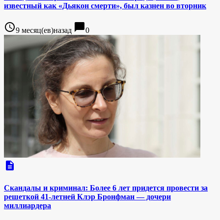
известный как «Дьякон смерти», был казнен во вторник
access_time
chat_bubble
9 месяц(ев)назад
0
description
Скандалы и криминал: Более 6 лет придется провести за
решеткой 41-летней Клэр Бронфман — дочери
миллиардера