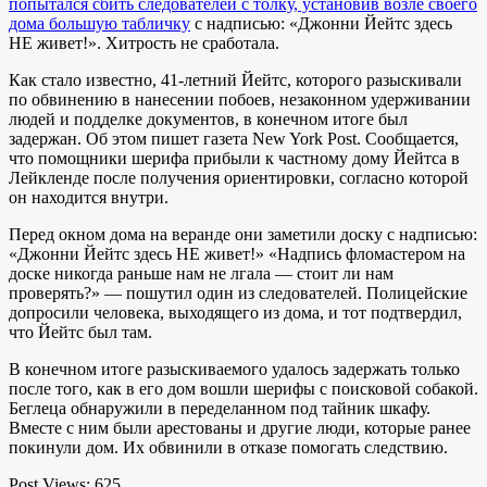
попытался сбить следователей с толку, установив возле своего
дома большую табличку
с надписью: «Джонни Йейтс здесь
НЕ живет!». Хитрость не сработала.
Как стало известно, 41-летний Йейтс, которого разыскивали
по обвинению в нанесении побоев, незаконном удерживании
людей и подделке документов, в конечном итоге был
задержан. Об этом пишет газета New York Post. Сообщается,
что помощники шерифа прибыли к частному дому Йейтса в
Лейкленде после получения ориентировки, согласно которой
он находится внутри.
Перед окном дома на веранде они заметили доску с надписью:
«Джонни Йейтс здесь НЕ живет!» «Надпись фломастером на
доске никогда раньше нам не лгала — стоит ли нам
проверять?» — пошутил один из следователей. Полицейские
допросили человека, выходящего из дома, и тот подтвердил,
что Йейтс был там.
В конечном итоге разыскиваемого удалось задержать только
после того, как в его дом вошли шерифы с поисковой собакой.
Беглеца обнаружили в переделанном под тайник шкафу.
Вместе с ним были арестованы и другие люди, которые ранее
покинули дом. Их обвинили в отказе помогать следствию.
Post Views:
625