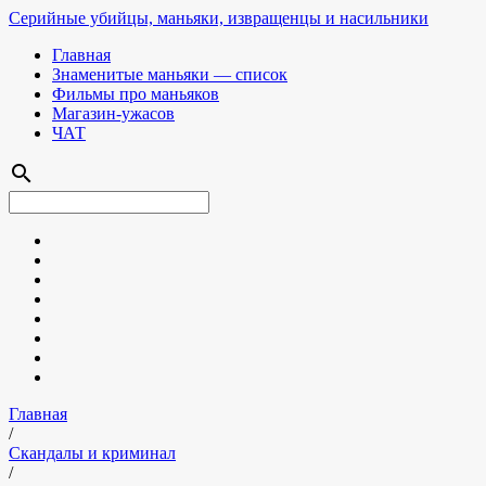
Серийные убийцы, маньяки, извращенцы и насильники
Главная
Знаменитые маньяки — список
Фильмы про маньяков
Магазин-ужасов
ЧАТ
search
Главная
/
Скандалы и криминал
/