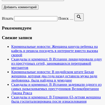
search
Искать
Поиск …
Рекоммендуем
Свежие записи
Криминальные новости: Женщина кинула ребенка на
кафель и решила посидеть в интернете вместо вызова
скорой
Скандалы и криминал: В Испании ликвидировали одну
из преступных сетей, занимавшихся переправкой
мигрантов
Криминальные новости: В индийском штате Бихар
женщина, которая два года назад оставила мужа ради
любовника, была найдена в чемодане
Скандалы и криминал: В Испании задержали одного из
самых разыскиваемых преступников Великобритании
Джона Рокса
Скандалы и криминал: В Германии 63-летняя женщина
была госпитализирована после изнасилования