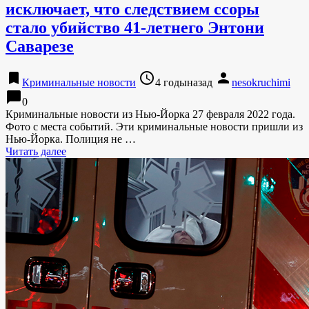
исключает, что следствием ссоры
стало убийство 41-летнего Энтони
Саварезе
bookmark
access_time
person
Криминальные новости
4 годыназад
nesokruchimi
chat_bubble
0
Криминальные новости из Нью-Йорка 27 февраля 2022 года.
Фото с места событий. Эти криминальные новости пришли из
Нью-Йорка. Полиция не …
Читать далее