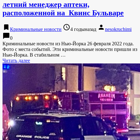
летний менеджер аптеки,
расположенной на Квинс Бульваре
bookmark
access_time
person
Криминальные новости
4 годыназад
nesokruchimi
chat_bubble
0
Криминальные новости из Нью-Йорка 26 февраля 2022 года.
Фото с места событий. Эти криминальные новости пришли из
Нью-Йорка. В стабильном …
Читать далее