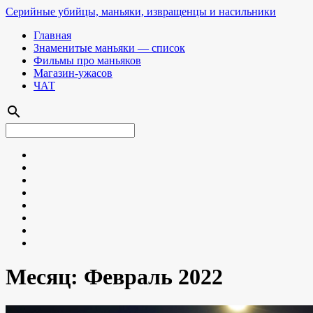
Серийные убийцы, маньяки, извращенцы и насильники
Главная
Знаменитые маньяки — список
Фильмы про маньяков
Магазин-ужасов
ЧАТ
search
Месяц:
Февраль 2022