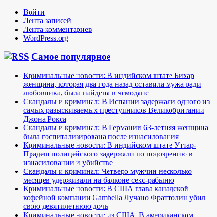
Войти
Лента записей
Лента комментариев
WordPress.org
Самое популярное
Криминальные новости: В индийском штате Бихар
женщина, которая два года назад оставила мужа ради
любовника, была найдена в чемодане
Скандалы и криминал: В Испании задержали одного из
самых разыскиваемых преступников Великобритании
Джона Рокса
Скандалы и криминал: В Германии 63-летняя женщина
была госпитализирована после изнасилования
Криминальные новости: В индийском штате Уттар-
Прадеш полицейского задержали по подозрению в
изнасиловании и убийстве
Скандалы и криминал: Четверо мужчин несколько
месяцев удерживали на балконе секс-рабыню
Криминальные новости: В США глава канадской
кофейной компании Gambella Лучано Фраттолин убил
свою девятилетнюю дочь
Криминальные новости: из США. В американском