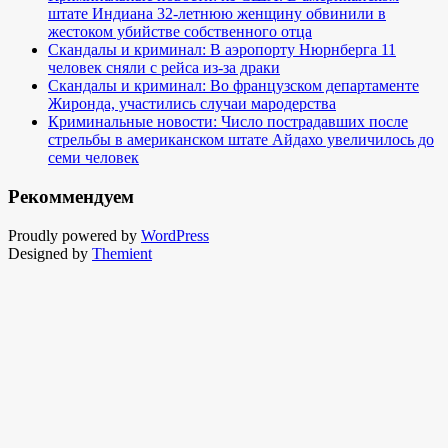
штате Индиана 32-летнюю женщину обвинили в
жестоком убийстве собственного отца
Скандалы и криминал: В аэропорту Нюрнберга 11
человек сняли с рейса из-за драки
Скандалы и криминал: Во французском департаменте
Жиронда, участились случаи мародерства
Криминальные новости: Число пострадавших после
стрельбы в американском штате Айдахо увеличилось до
семи человек
Рекоммендуем
Proudly powered by
WordPress
Designed by
Themient