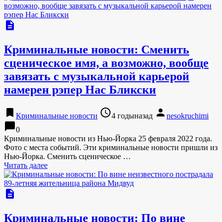
description
Криминальные новости: Сменить
сценическое имя, а возможно, вообще
завязать с музыкальной карьерой
намерен рэпер Нас Бликски
bookmark
access_time
person
Криминальные новости
4 годыназад
nesokruchimi
chat_bubble
0
Криминальные новости из Нью-Йорка 25 февраля 2022 года.
Фото с места событий. Эти криминальные новости пришли из
Нью-Йорка. Сменить сценическое …
Читать далее
description
Криминальные новости: По вине