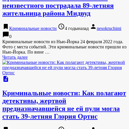
неизвестного пострадала 89-летняя
жительница района Мидвуд
bookmark
access_time
person
Криминальные новости
4 годыназад
nesokruchimi
chat_bubble
0
Криминальные новости из Нью-Йорка 24 февраля 2022 года.
Фото с места событий. Эти криминальные новости пришли из
Нью-Йорка. По вине …
Читать далее
description
Криминальные новости: Как полагают
детективы, жертвой
предназначавшейся не ей пули могла
стать 39-летняя Глория Ортис