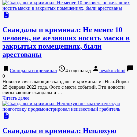
description
Скандалы и криминал: Не менее 10
человек, не желавших носить маски в
закрытых помещениях, были
арестованы
bookmark
access_time
person
chat_bubble
Скандалы и криминал
4 годыназад
nesokruchimi
0
Новости связывающие скандалы и криминал из Нью-Йорка
25 февраля 2022 года. Фото с места событий. Эти новости
связывающие скандалы и …
Читать далее
description
Скандалы и криминал: Неплохую