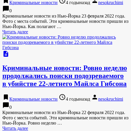
bookmark
access_time
person
Криминальные новости
4 годыназад
nesokruchimi
chat_bubble
0
Криминальные новости из Нью-Йорка 23 февраля 2022 года.
Фото с места событий. Эти криминальные новости пришли из
Нью-Йорка. Как полагают …
Читать далее
description
Криминальные новости: Ровно неделю
продолжались поиски подозреваемого
в убийстве 22-летнего Майлса Гибсона
bookmark
access_time
person
Криминальные новости
4 годыназад
nesokruchimi
chat_bubble
0
Криминальные новости из Нью-Йорка 22 февраля 2022 года.
Фото с места событий. Эти криминальные новости пришли из
Нью-Йорка. Ровно неделю …
Читать далее