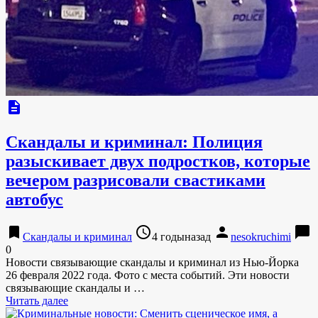
description
Скандалы и криминал: Полиция
разыскивает двух подростков, которые
вечером разрисовали свастиками
автобус
bookmark
access_time
person
chat_bubble
Скандалы и криминал
4 годыназад
nesokruchimi
0
Новости связывающие скандалы и криминал из Нью-Йорка
26 февраля 2022 года. Фото с места событий. Эти новости
связывающие скандалы и …
Читать далее