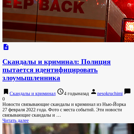
description
Скандалы и криминал: Полиция
пытается идентифицировать
злоумышленника
bookmark
access_time
person
chat_bubble
Скандалы и криминал
4 годыназад
nesokruchimi
0
Новости связывающие скандалы и криминал из Нью-Йорка
27 февраля 2022 года. Фото с места событий. Эти новости
связывающие скандалы и …
Читать далее