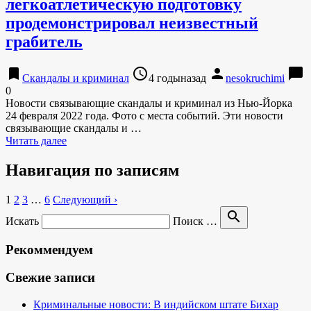
легкоатлетическую подготовку
продемонстрировал неизвестный
грабитель
bookmark
access_time
person
chat_bubble
Скандалы и криминал
4 годыназад
nesokruchimi
0
Новости связывающие скандалы и криминал из Нью-Йорка
24 февраля 2022 года. Фото с места событий. Эти новости
связывающие скандалы и …
Читать далее
Навигация по записям
1
2
3
…
6
Следующий ›
search
Искать
Поиск …
Рекоммендуем
Свежие записи
Криминальные новости: В индийском штате Бихар