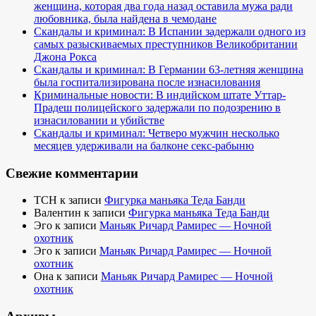
женщина, которая два года назад оставила мужа ради
любовника, была найдена в чемодане
Скандалы и криминал: В Испании задержали одного из
самых разыскиваемых преступников Великобритании
Джона Рокса
Скандалы и криминал: В Германии 63-летняя женщина
была госпитализирована после изнасилования
Криминальные новости: В индийском штате Уттар-
Прадеш полицейского задержали по подозрению в
изнасиловании и убийстве
Скандалы и криминал: Четверо мужчин несколько
месяцев удерживали на балконе секс-рабыню
Свежие комментарии
TCH
к записи
Фигурка маньяка Теда Банди
Валентин
к записи
Фигурка маньяка Теда Банди
Эго
к записи
Маньяк Ричард Рамирес — Ночной
охотник
Эго
к записи
Маньяк Ричард Рамирес — Ночной
охотник
Она
к записи
Маньяк Ричард Рамирес — Ночной
охотник