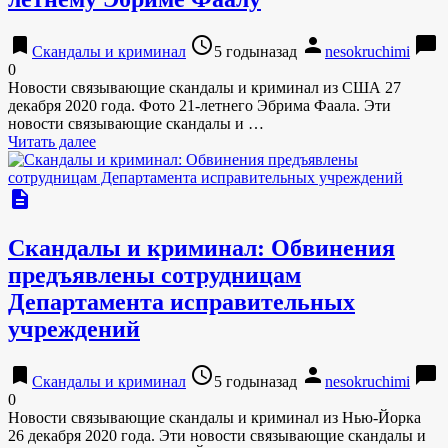
bookmark
access_time
person
chat_bubble
Скандалы и криминал
5 годыназад
nesokruchimi
0
Новости связывающие скандалы и криминал из США 27
декабря 2020 года. Фото 21-летнего Эбрима Фаала. Эти
новости связывающие скандалы и …
Читать далее
description
Скандалы и криминал: Обвинения
предъявлены сотрудницам
Департамента исправительных
учреждений
bookmark
access_time
person
chat_bubble
Скандалы и криминал
5 годыназад
nesokruchimi
0
Новости связывающие скандалы и криминал из Нью-Йорка
26 декабря 2020 года. Эти новости связывающие скандалы и