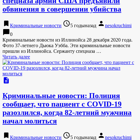
спецназа армии США предъявили
обвинения в совершении убийства
bookmark
access_time
person
Криминальные новости
5 годыназад
nesokruchimi
chat_bubble
0
Криминальные новости из Иллинойса 28 декабря 2020 года.
Фото 37-летнего Дьюка Уэбба. Эти криминальные новости
пришли из Иллинойса. Сержанту спецназа …
Читать далее
description
Криминальные новости: Полиция
сообщает, что пациент с COVID-19
разозлился, когда 82-летний мужчина
начал молиться
bookmark
access_time
person
Криминальные новости
5 годыназад
nesokruchimi