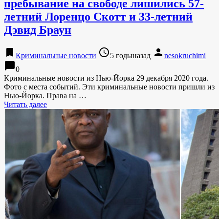
пребывание на свободе лишились 57-
летний Лоренцо Скотт и 33-летний
Дэвид Браун
bookmark
access_time
person
Криминальные новости
5 годыназад
nesokruchimi
chat_bubble
0
Криминальные новости из Нью-Йорка 29 декабря 2020 года.
Фото с места событий. Эти криминальные новости пришли из
Нью-Йорка. Права на …
Читать далее