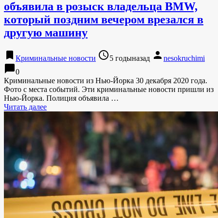
объявила в розыск владельца BMW,
который поздним вечером врезался в
другую машину
bookmark
access_time
person
Криминальные новости
5 годыназад
nesokruchimi
chat_bubble
0
Криминальные новости из Нью-Йорка 30 декабря 2020 года.
Фото с места событий. Эти криминальные новости пришли из
Нью-Йорка. Полиция объявила …
Читать далее