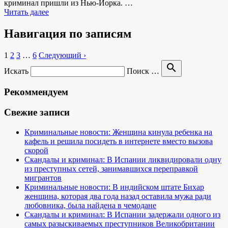
криминал пришли из Нью-Йорка. …
Читать далее
Навигация по записям
1
2
3
…
6
Следующий ›
search
Искать
Поиск …
Рекоммендуем
Свежие записи
Криминальные новости: Женщина кинула ребенка на
кафель и решила посидеть в интернете вместо вызова
скорой
Скандалы и криминал: В Испании ликвидировали одну
из преступных сетей, занимавшихся переправкой
мигрантов
Криминальные новости: В индийском штате Бихар
женщина, которая два года назад оставила мужа ради
любовника, была найдена в чемодане
Скандалы и криминал: В Испании задержали одного из
самых разыскиваемых преступников Великобритании