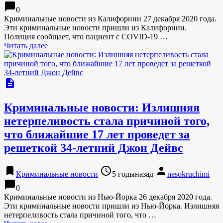
chat_bubble
0
Криминальные новости из Калифорнии 27 декабря 2020 года.
Эти криминальные новости пришли из Калифорнии.
Полиция сообщает, что пациент с COVID-19 …
Читать далее
description
Криминальные новости: Излишняя
нетерпеливость стала причиной того,
что ближайшие 17 лет проведет за
решеткой 34-летний Джон Дейвс
bookmark
access_time
person
Криминальные новости
5 годыназад
nesokruchimi
chat_bubble
0
Криминальные новости из Нью-Йорка 26 декабря 2020 года.
Эти криминальные новости пришли из Нью-Йорка. Излишняя
нетерпеливость стала причиной того, что …