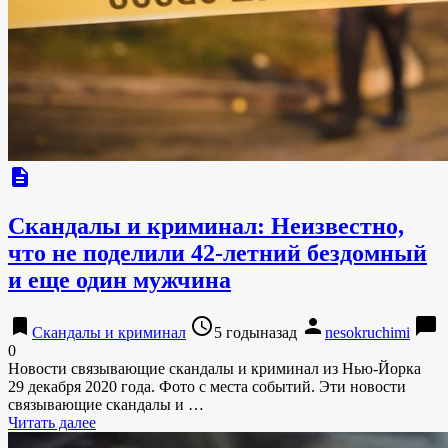
description
Скандалы и криминал: Неизвестно,
что не поделили 42-летний бездомный
и еще один мужчина
bookmark
access_time
person
chat_bubble
Скандалы и криминал
5 годыназад
nesokruchimi
0
Новости связывающие скандалы и криминал из Нью-Йорка
29 декабря 2020 года. Фото с места событий. Эти новости
связывающие скандалы и …
Читать далее