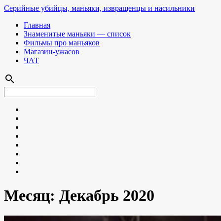
Серийные убийцы, маньяки, извращенцы и насильники
Главная
Знаменитые маньяки — список
Фильмы про маньяков
Магазин-ужасов
ЧАТ
search
Месяц:
Декабрь 2020