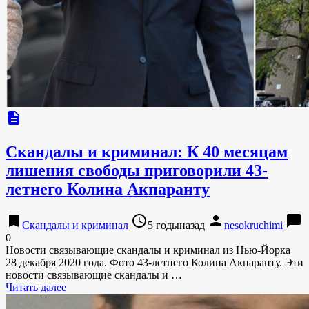
description
Скандалы и криминал: К 40 месяцам
лишения свободы приговорили 43-
летнего Колина Акпаранту
bookmark
access_time
person
chat_bubble
Скандалы и криминал
5 годыназад
nesokruchimi
0
Новости связывающие скандалы и криминал из Нью-Йорка
28 декабря 2020 года. Фото 43-летнего Колина Акпаранту. Эти
новости связывающие скандалы и …
Читать далее