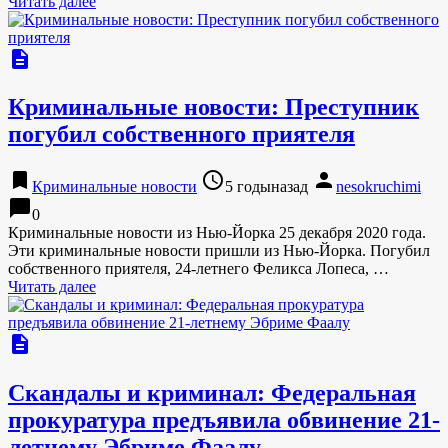
Читать далее
description
Криминальные новости: Преступник
погубил собственного приятеля
bookmark
access_time
person
Криминальные новости
5 годыназад
nesokruchimi
chat_bubble
0
Криминальные новости из Нью-Йорка 25 декабря 2020 года.
Эти криминальные новости пришли из Нью-Йорка. Погубил
собственного приятеля, 24-летнего Феликса Лопеса, …
Читать далее
description
Скандалы и криминал: Федеральная
прокуратура предъявила обвинение 21-
летнему Эбриме Фаалу