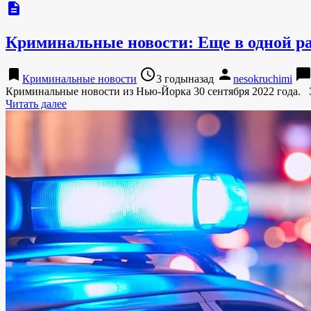
description
Криминальные новости: Еще в одной ра
bookmark
access_time
person
chat_bubbl
Криминальные новости
3 годыназад
nesokruchimi
Криминальные новости из Нью-Йорка 30 сентября 2022 года.
Читать далее