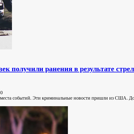
ек получили ранения в результате стрел
e
0
с места событий. Эти криминальные новости пришли из США. Д