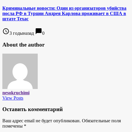
Криминальные новости: Один из организаторов убийства
посла РФ в Турции Андрея Карлова проживает в США в
штате Техас
access_time
chat_bubble
3 годыназад
0
About the author
nesokruchimi
View Posts
Оставить комментарий
Ваш адрес email не будет опубликован.
Обязательные поля
помечены
*