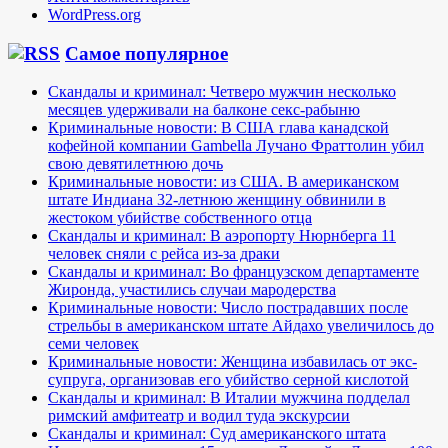
WordPress.org
Самое популярное
Скандалы и криминал: Четверо мужчин несколько
месяцев удерживали на балконе секс-рабыню
Криминальные новости: В США глава канадской
кофейной компании Gambella Лучано Фраттолин убил
свою девятилетнюю дочь
Криминальные новости: из США. В американском
штате Индиана 32-летнюю женщину обвинили в
жестоком убийстве собственного отца
Скандалы и криминал: В аэропорту Нюрнберга 11
человек сняли с рейса из-за драки
Скандалы и криминал: Во французском департаменте
Жиронда, участились случаи мародерства
Криминальные новости: Число пострадавших после
стрельбы в американском штате Айдахо увеличилось до
семи человек
Криминальные новости: Женщина избавилась от экс-
супруга, организовав его убийство серной кислотой
Скандалы и криминал: В Италии мужчина подделал
римский амфитеатр и водил туда экскурсии
Скандалы и криминал: Суд американского штата