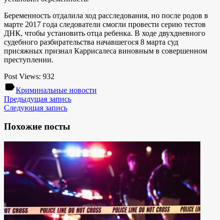
Беременность отдалила ход расследования, но после родов в
марте 2017 года следователи смогли провести серию тестов
ДНК, чтобы установить отца ребенка. В ходе двухдневного
судебного разбирательства начавшегося 8 марта суд
присяжных признал Каррисалеса виновным в совершенном
преступлении.
Post Views:
932
label
Криминальные новости
Предыдущая запись
Следующая запись
Похожие посты