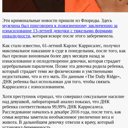
Эти криминальные новости пришли из Флориды. Здесь
мужчина был приговорен к пожизненному заключению за
изнасилование 13-летней девочки с тяжелыми формами
инвалидности
, которая вскоре после этого забеременела.
Как стало известно, 61-летний Карлос Каррисалес, получил
максимальное наказание в суде в понедельник, после того, как
был признан виновным более двух месяцев назад за
изнасилование и оплодотворение девочки, которая страдает
церебральным параличом. Позже эта девочка родила ребенка,
который страдает теми же физическими и умственными
недостатками, что и его мать. По данным «The Daily Ridge»,
ДНК ребенка был использован для того, чтобы связать
Каррисалеса с износилованием.
Хотя преступник отрицал, что совершил сексуальное насилие
над девушкой, лабораторный анализ показал, что ДНК
ребенка соответствовала 99,99% ДНК Каррисалеса.
Расследование началось в декабре 2016 года, после того, как
семья жертвы заметила необъяснимое увеличение веса и
живота. В дальнейшем девочку отвезли к врачу, который
установил беременность.