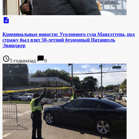
description
Криминальные новости: Уголовного суда Манхэттена, под
стражу был взят 50-летний бездомный Натаниэль
Эвинджер
access_time
chat_bubble
5 годыназад
0