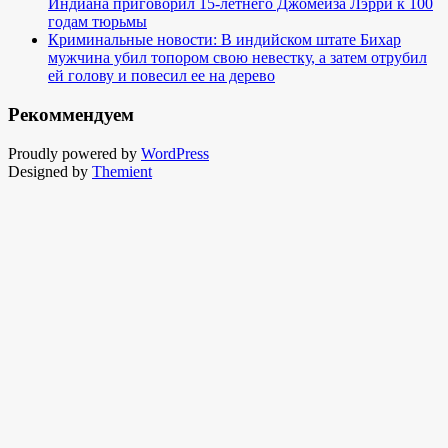
Индиана приговорил 15-летнего Джомейза Лэрри к 100
годам тюрьмы
Криминальные новости: В индийском штате Бихар
мужчина убил топором свою невестку, а затем отрубил
ей голову и повесил ее на дерево
Рекоммендуем
Proudly powered by
WordPress
Designed by
Themient