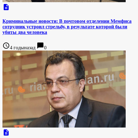
description
Криминальные новости: В почтовом отделении Мемфиса
сотрудник устроил стрельбу, в результате которой были
убиты два человека
access_time
chat_bubble
4 годыназад
0
description