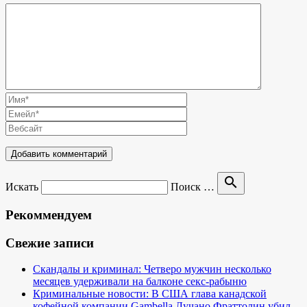
search
Искать
Поиск …
Рекоммендуем
Свежие записи
Скандалы и криминал: Четверо мужчин несколько
месяцев удерживали на балконе секс-рабыню
Криминальные новости: В США глава канадской
кофейной компании Gambella Лучано Фраттолин убил