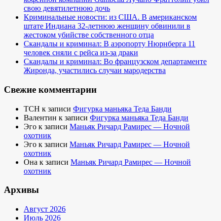
свою девятилетнюю дочь
Криминальные новости: из США. В американском
штате Индиана 32-летнюю женщину обвинили в
жестоком убийстве собственного отца
Скандалы и криминал: В аэропорту Нюрнберга 11
человек сняли с рейса из-за драки
Скандалы и криминал: Во французском департаменте
Жиронда, участились случаи мародерства
Свежие комментарии
TCH
к записи
Фигурка маньяка Теда Банди
Валентин
к записи
Фигурка маньяка Теда Банди
Эго
к записи
Маньяк Ричард Рамирес — Ночной
охотник
Эго
к записи
Маньяк Ричард Рамирес — Ночной
охотник
Она
к записи
Маньяк Ричард Рамирес — Ночной
охотник
Архивы
Август 2026
Июль 2026