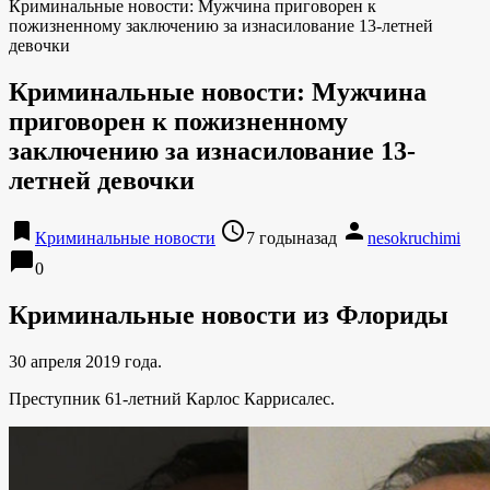
Криминальные новости: Мужчина приговорен к
пожизненному заключению за изнасилование 13-летней
девочки
Криминальные новости: Мужчина
приговорен к пожизненному
заключению за изнасилование 13-
летней девочки
bookmark
access_time
person
Криминальные новости
7 годыназад
nesokruchimi
chat_bubble
0
Криминальные новости
из Флориды
30 апреля 2019 года.
Преступник 61-летний Карлос Каррисалес.