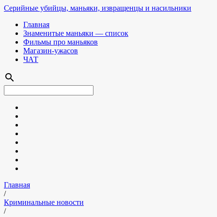
Серийные убийцы, маньяки, извращенцы и насильники
Главная
Знаменитые маньяки — список
Фильмы про маньяков
Магазин-ужасов
ЧАТ
search
Главная
/
Криминальные новости
/