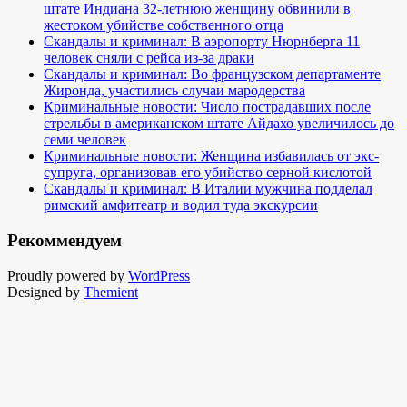
штате Индиана 32-летнюю женщину обвинили в
жестоком убийстве собственного отца
Скандалы и криминал: В аэропорту Нюрнберга 11
человек сняли с рейса из-за драки
Скандалы и криминал: Во французском департаменте
Жиронда, участились случаи мародерства
Криминальные новости: Число пострадавших после
стрельбы в американском штате Айдахо увеличилось до
семи человек
Криминальные новости: Женщина избавилась от экс-
супруга, организовав его убийство серной кислотой
Скандалы и криминал: В Италии мужчина подделал
римский амфитеатр и водил туда экскурсии
Рекоммендуем
Proudly powered by
WordPress
Designed by
Themient