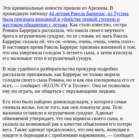
Эти криминальные новости пришли из Аризоны. В
прошедшую пятницу
44-летняя Ракель Баррерас, из Тусона,
была признана виновной в убийстве первой степени и
жестоком обращении с детьми
. Как стало известно, сестра
Романа Баррераса рассказала, что нашла своего мертвого
брата в игрушечном сундуке, по ее словам, их мать Ракель
Баррерас сказала ей, что он «очень, очень, очень, очень плох».
В настоящее время Ракель Баррерас признана виновной в том,
что она умертвила голодом 3-летнего сына, а затем втиснула
его маленькое тело в игрушечный сундук.
В ходе судебного разбирательства прокурор подробно
рассказали присяжным, как Баррерас не только морила
голодом своего сына Романа, но и как она изолировала его от
всех, — сообщает «KGUN-TV в Тусоне». Она не позволяла
ему ни играть, ни общаться с окружающими людьми.
Его тело было найдено домовладельцем, у которого семья
снимала жилье, после того, как они покинули дом. Тело
мальчика оставили в игрушечном сундуке. Адвокат
обвиняемой утверждает, что она кормила своего сына, и
указала на возможный рак в качестве объяснения его потери
веса. Также адвокат предположил, что она мать, живущая в
нищете и борющаяся с проблемами наркомании, — сообщает