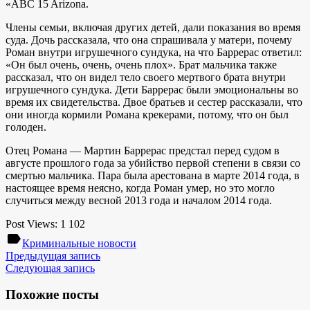
«ABC 15 Arizona.
Члены семьи, включая других детей, дали показания во время
суда. Дочь рассказала, что она спрашивала у матери, почему
Роман внутри игрушечного сундука, на что Баррерас ответил:
«Он был очень, очень, очень плох». Брат мальчика также
рассказал, что он видел тело своего мертвого брата внутри
игрушечного сундука. Дети Баррерас были эмоциональны во
время их свидетельства. Двое братьев и сестер рассказали, что
они иногда кормили Романа крекерами, потому, что он был
голоден.
Отец Романа — Мартин Баррерас предстал перед судом в
августе прошлого года за убийство первой степени в связи со
смертью мальчика. Пара была арестована в марте 2014 года, в
настоящее время неясно, когда Роман умер, но это могло
случиться между весной 2013 года и началом 2014 года.
Post Views:
1 102
label
Криминальные новости
Предыдущая запись
Следующая запись
Похожие посты