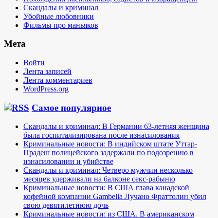
Скандалы и криминал
Убойные любовники
Фильмы про маньяков
Мета
Войти
Лента записей
Лента комментариев
WordPress.org
Самое популярное
Скандалы и криминал: В Германии 63-летняя женщина
была госпитализирована после изнасилования
Криминальные новости: В индийском штате Уттар-
Прадеш полицейского задержали по подозрению в
изнасиловании и убийстве
Скандалы и криминал: Четверо мужчин несколько
месяцев удерживали на балконе секс-рабыню
Криминальные новости: В США глава канадской
кофейной компании Gambella Лучано Фраттолин убил
свою девятилетнюю дочь
Криминальные новости: из США. В американском