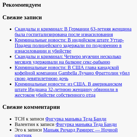
Рекоммендуем
Свежие записи
Скандалы и криминал: В Германии 63-летняя женщина
была госпитализирована после изнасилования
Криминальные новости: В индийском штате Уттар-
Прадеш полицейского задержали по подозрению в
изнасиловании и убийстве
Скандалы и криминал: Четверо мужчин несколько
месяцев удерживали на балконе секс-рабыню
Криминальные новости: В США глава канадской
кофейной компании Gambella Лучано Фраттолин убил
свою девятилетнюю дочь
Криминальные новости: из США. В американском
штате Индиана 32-летнюю женщину обвинили в
жестоком убийстве собственного отца
Свежие комментарии
TCH
к записи
Фигурка маньяка Теда Банди
Валентин
к записи
Фигурка маньяка Теда Банди
Эго
к записи
Маньяк Ричард Рамирес — Ночной
охотник