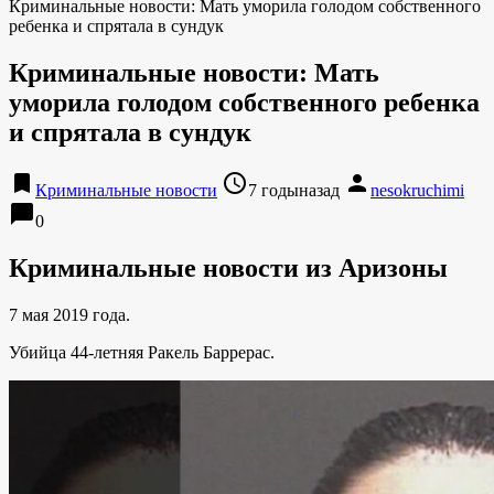
Криминальные новости: Мать уморила голодом собственного
ребенка и спрятала в сундук
Криминальные новости: Мать
уморила голодом собственного ребенка
и спрятала в сундук
bookmark
access_time
person
Криминальные новости
7 годыназад
nesokruchimi
chat_bubble
0
Криминальные новости из Аризоны
7 мая 2019 года.
Убийца 44-летняя Ракель Баррерас.