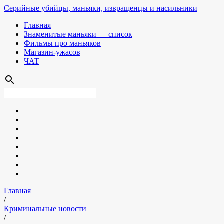
Серийные убийцы, маньяки, извращенцы и насильники
Главная
Знаменитые маньяки — список
Фильмы про маньяков
Магазин-ужасов
ЧАТ
search
Главная
/
Криминальные новости
/