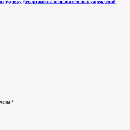
сотруднику Департамента исправительных учреждений
ечены
*