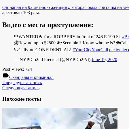
Он напал на 92-летнюю женщину, которая была сбита им на зем
арестован 103 раза.
Видео с места преступления:
🚨WANTED🚨 for a ROBBERY in front of 246 E 199 St.
#Br
💰Reward up to $2500 👓Seen him? Know who he is? ☎️Call
📞Calls are CONFIDENTIAL!
#YourCityYourCall
pic.twitt
— NYPD 52nd Precinct (@NYPD52Pct)
June 19, 2020
Post Views:
724
label
Скандалы и криминал
Предыдущая запись
Следующая запись
Похожие посты