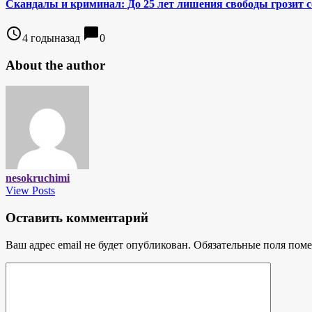
Скандалы и криминал: До 25 лет лишения свободы грозит 
access_time
chat_bubble
4 годыназад
0
About the author
nesokruchimi
View Posts
Оставить комментарий
Ваш адрес email не будет опубликован.
Обязательные поля пом