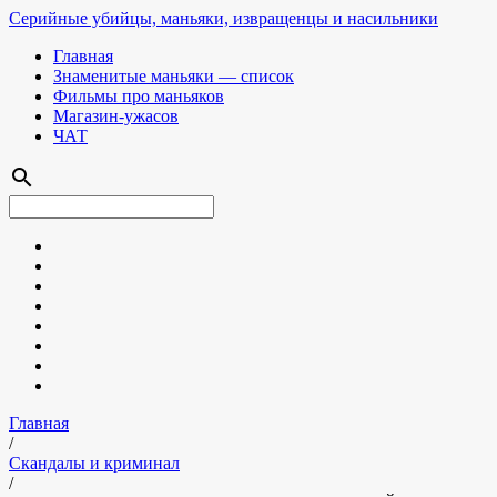
Серийные убийцы, маньяки, извращенцы и насильники
Главная
Знаменитые маньяки — список
Фильмы про маньяков
Магазин-ужасов
ЧАТ
search
Главная
/
Скандалы и криминал
/