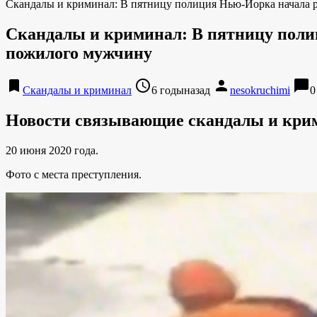
Скандалы и криминал: В пятницу полиция Нью-Йорка начала 
Скандалы и криминал: В пятницу поли
пожилого мужчину
bookmark
access_time
person
chat_bubble
Скандалы и криминал
6 годыназад
nesokruchimi
0
Новости связывающие скандалы и кри
20 июня 2020 года.
Фото с места преступления.