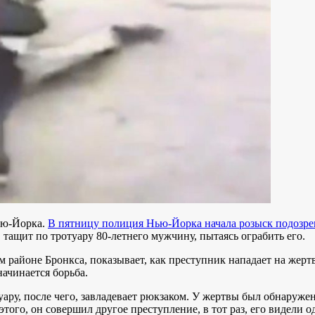
ью-Йорка.
В пятницу полиция Нью-Йорка начала розыск подозре
тащит по тротуару 80-летнего мужчину, пытаясь ограбить его.
районе Бронкса, показывает, как преступник нападает на жертв
начинается борьба.
уару, после чего, завладевает рюкзаком. У жертвы был обнаруже
того, он совершил другое преступление, в тот раз, его видели од