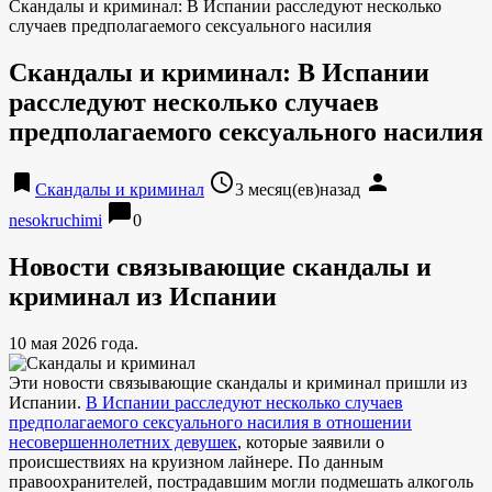
Скандалы и криминал: В Испании расследуют несколько
случаев предполагаемого сексуального насилия
Скандалы и криминал: В Испании
расследуют несколько случаев
предполагаемого сексуального насилия
bookmark
access_time
person
Скандалы и криминал
3 месяц(ев)назад
chat_bubble
nesokruchimi
0
Новости связывающие скандалы и
криминал из Испании
10 мая 2026 года.
Эти новости связывающие скандалы и криминал пришли из
Испании.
В Испании расследуют несколько случаев
предполагаемого сексуального насилия в отношении
несовершеннолетних девушек
, которые заявили о
происшествиях на круизном лайнере. По данным
правоохранителей, пострадавшим могли подмешать алкоголь