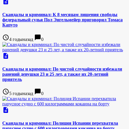
description
Скандалы и криминал: К 8 месяцам лишения свободы
федеральный судья Пол Энгельмейер приговорил Томаса
Капуто
access_time
chat_bubble
4 годыназад
0
description
Скандалы и криминал: По чистой случайности избежали
ранений девушки 23 и 25 лет, а также их 20-летний
приятель
access_time
chat_bubble
5 годыназад
0
description
Скандалы и криминал: Полиция Испании перехватила
парусное судно с 600 килограммами кокаина на борту