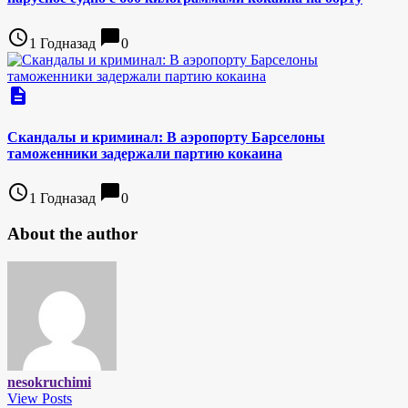
access_time
chat_bubble
1 Годназад
0
description
Скандалы и криминал: В аэропорту Барселоны
таможенники задержали партию кокаина
access_time
chat_bubble
1 Годназад
0
About the author
nesokruchimi
View Posts