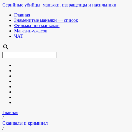
Серийные убийцы, маньяки, извращенцы и насильники
Главная
Знаменитые маньяки — список
Фильмы про маньяков
Магазин-ужасов
ЧАТ
search
Главная
/
Скандалы и криминал
/