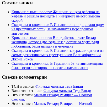
Свежие записи
Криминальные новости: Женщина кинула ребенка на
кафель и решила посидеть в интернете вместо вызова
скорой
Скандалы и криминал: В Испании ликвидировали одну
из преступных сетей, занимавшихся переправкой
мигрантов
Криминальные новости: В индийском штате Бихар
женщина, которая два года назад оставила мужа ради
любовника, была найдена в чемодане
Скандалы и криминал: В Испании задержали одного из
самых разыскиваемых преступников Великобритании
Джона Рокса
Скандалы и криминал: В Германии 63-летняя женщина
была госпитализирована после изнасилования
Свежие комментарии
TCH
к записи
Фигурка маньяка Теда Банди
Валентин
к записи
Фигурка маньяка Теда Банди
Эго
к записи
Маньяк Ричард Рамирес — Ночной
охотник
Эго
к записи
Маньяк Ричард Рамирес — Ночной