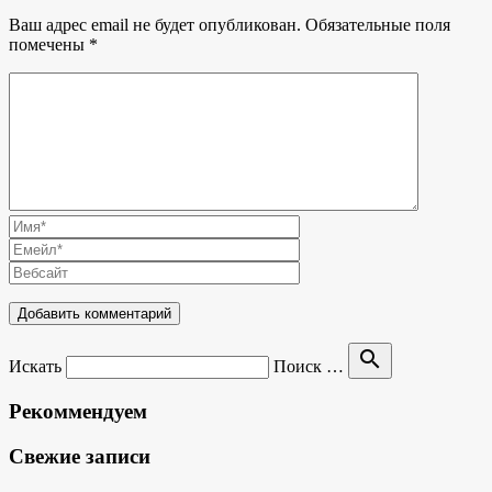
Ваш адрес email не будет опубликован.
Обязательные поля
помечены
*
search
Искать
Поиск …
Рекоммендуем
Свежие записи