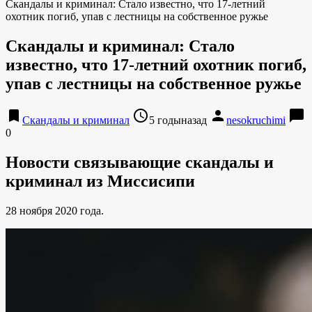
Скандалы и криминал: Стало известно, что 17-летний
охотник погиб, упав с лестницы на собственное ружье
Скандалы и криминал: Стало
известно, что 17-летний охотник погиб,
упав с лестницы на собственное ружье
bookmark
access_time
person
chat_bubble
Скандалы и криминал
5 годыназад
nesokruchimi
0
Новости связывающие скандалы и
криминал из Миссисипи
28 ноября 2020 года.