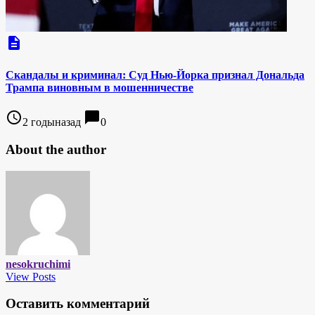
description
Скандалы и криминал: Суд Нью-Йорка признал Дональда
Трампа виновным в мошенничестве
access_time
chat_bubble
2 годыназад
0
About the author
nesokruchimi
View Posts
Оставить комментарий