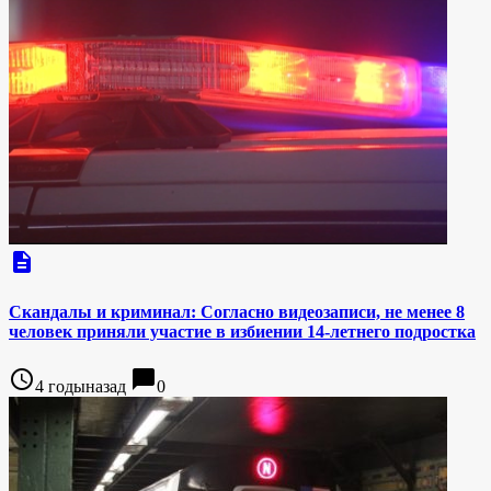
description
Скандалы и криминал: Согласно видеозаписи, не менее 8
человек приняли участие в избиении 14-летнего подростка
access_time
chat_bubble
4 годыназад
0