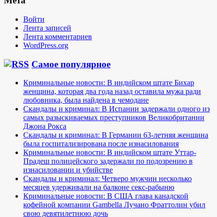
Мета
Войти
Лента записей
Лента комментариев
WordPress.org
Самое популярное
Криминальные новости: В индийском штате Бихар
женщина, которая два года назад оставила мужа ради
любовника, была найдена в чемодане
Скандалы и криминал: В Испании задержали одного из
самых разыскиваемых преступников Великобритании
Джона Рокса
Скандалы и криминал: В Германии 63-летняя женщина
была госпитализирована после изнасилования
Криминальные новости: В индийском штате Уттар-
Прадеш полицейского задержали по подозрению в
изнасиловании и убийстве
Скандалы и криминал: Четверо мужчин несколько
месяцев удерживали на балконе секс-рабыню
Криминальные новости: В США глава канадской
кофейной компании Gambella Лучано Фраттолин убил
свою девятилетнюю дочь