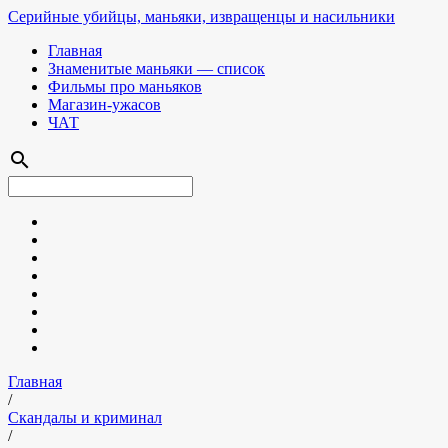
Серийные убийцы, маньяки, извращенцы и насильники
Главная
Знаменитые маньяки — список
Фильмы про маньяков
Магазин-ужасов
ЧАТ
search
Главная
/
Скандалы и криминал
/