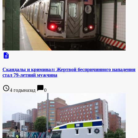
description
Скандалы и криминал: Жертвой беспричинного нападения
стал 79-летний мужчина
access_time
chat_bubble
4 годыназад
0