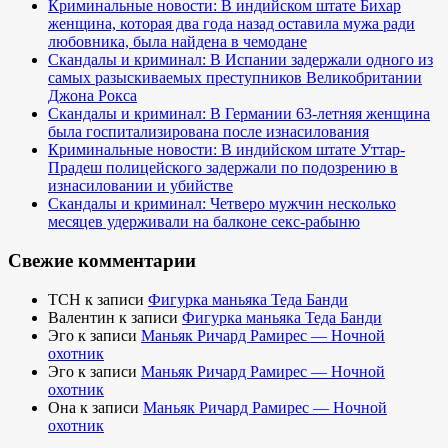
Криминальные новости: В индийском штате Бихар
женщина, которая два года назад оставила мужа ради
любовника, была найдена в чемодане
Скандалы и криминал: В Испании задержали одного из
самых разыскиваемых преступников Великобритании
Джона Рокса
Скандалы и криминал: В Германии 63-летняя женщина
была госпитализирована после изнасилования
Криминальные новости: В индийском штате Уттар-
Прадеш полицейского задержали по подозрению в
изнасиловании и убийстве
Скандалы и криминал: Четверо мужчин несколько
месяцев удерживали на балконе секс-рабыню
Свежие комментарии
TCH
к записи
Фигурка маньяка Теда Банди
Валентин
к записи
Фигурка маньяка Теда Банди
Эго
к записи
Маньяк Ричард Рамирес — Ночной
охотник
Эго
к записи
Маньяк Ричард Рамирес — Ночной
охотник
Она
к записи
Маньяк Ричард Рамирес — Ночной
охотник