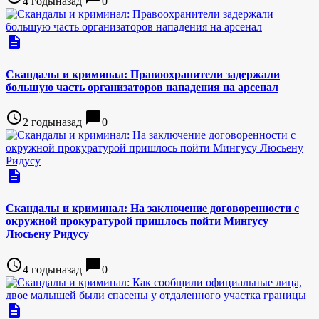
4 годыназад
0
description
Скандалы и криминал: Правоохранители задержали
большую часть организаторов нападения на арсенал
access_time
chat_bubble
2 годыназад
0
description
Скандалы и криминал: На заключение договоренности с
окружной прокуратурой пришлось пойти Мингусу
Люсьену Ридусу
access_time
chat_bubble
4 годыназад
0
description