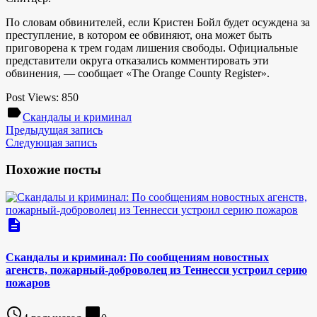
По словам обвинителей, если Кристен Бойл будет осуждена за
преступление, в котором ее обвиняют, она может быть
приговорена к трем годам лишения свободы. Официальные
представители округа отказались комментировать эти
обвинения, — сообщает «The Orange County Register».
Post Views:
850
label
Скандалы и криминал
Предыдущая запись
Следующая запись
Похожие посты
description
Скандалы и криминал: По сообщениям новостных
агенств, пожарный-доброволец из Теннесси устроил серию
пожаров
access_time
chat_bubble