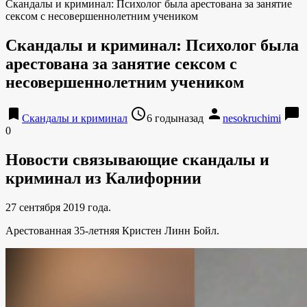
Скандалы и криминал: Психолог была арестована за занятие
сексом с несовершеннолетним учеником
Скандалы и криминал: Психолог была
арестована за занятие сексом с
несовершеннолетним учеником
bookmark
access_time
person
chat_bubble
Скандалы и криминал
6 годыназад
nesokruchimi
0
Новости связывающие скандалы и
криминал из Калифорнии
27 сентября 2019 года.
Арестованная 35-летняя Кристен Линн Бойл.