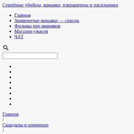
Серийные убийцы, маньяки, извращенцы и насильники
Главная
Знаменитые маньяки — список
Фильмы про маньяков
Магазин-ужасов
ЧАТ
search
Главная
/
Скандалы и криминал
/