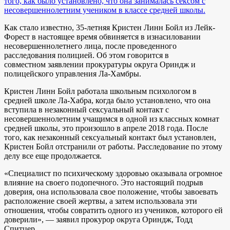
того, как было установлено, что она занималась сексом с
несовершеннолетним учеником в классе средней школы.
Как стало известно, 35-летняя Кристен Линн Бойл из Лейк-
Форест в настоящее время обвиняется в изнасиловании
несовершеннолетнего лица, после проведенного
расследования полицией. Об этом говорится в
совместном заявлении прокуратуры округа Ориндж и
полицейского управления Ла-Хамбры.
Кристен Линн Бойл работала школьным психологом в
средней школе Ла-Хабра, когда было установлено, что она
вступила в незаконный сексуальный контакт с
несовершеннолетним учащимся в одной из классных комнат
средней школы, это произошло в апреле 2018 года. После
того, как незаконный сексуальный контакт был установлен,
Кристен Бойл отстранили от работы. Расследование по этому
делу все еще продолжается.
«Специалист по психическому здоровью оказывала огромное
влияние на своего подопечного. Это настоящий подрыв
доверия, она использовала свое положение, чтобы завоевать
расположение своей жертвы, а затем использовала эти
отношения, чтобы совратить одного из учеников, которого ей
доверили», — заявил прокурор округа Ориндж, Тодд
Спитцер.