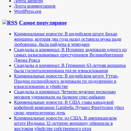
Лента записей
Лента комментариев
WordPress.org
Самое популярное
Криминальные новости: В индийском штате Бихар
женщина, которая два года назад оставила мужа ради
любовника, была найдена в чемодане
Скандалы и криминал: В Испании задержали одного из
самых разыскиваемых преступников Великобритании
Джона Рокса
Скандалы и криминал: В Германии 63-летняя женщина
была госпитализирована после изнасилования
Криминальные новости: В индийском штате Уттар-
Прадеш полицейского задержали по подозрению в
изнасиловании и убийстве
Скандалы и криминал: Четверо мужчин несколько
месяцев удерживали на балконе секс-рабыню
Криминальные новости: В США глава канадской
кофейной компании Gambella Лучано Фраттолин убил
свою девятилетнюю дочь
Криминальные новости: из США. В американском
штате Индиана 32-летнюю женщину обвинили в
жестоком убийстве собственного отца