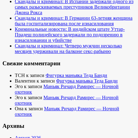
Скандалы и криминал: В Испании задержали одного из
самых разыскиваемых преступников Великобритании
Джона Рокса
Скандалы и криминал: В Германии 63-летняя женщина
была госпитализирована после изнасилования
Криминальные новости: В индийском штате Уттар-
Прадеш полицейского задержали по подозрению в
изнасиловании и убийстве
Скандалы и криминал: Четверо мужчин несколько
месяцев удерживали на балконе секс-рабыню
Свежие комментарии
TCH
к записи
Фигурка маньяка Теда Банди
Валентин
к записи
Фигурка маньяка Теда Банди
Эго
к записи
Маньяк Ричард Рамирес — Ночной
охотник
Эго
к записи
Маньяк Ричард Рамирес — Ночной
охотник
Она
к записи
Маньяк Ричард Рамирес — Ночной
охотник
Архивы
Август 2026