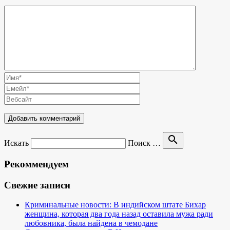
search
Искать
Поиск …
Рекоммендуем
Свежие записи
Криминальные новости: В индийском штате Бихар
женщина, которая два года назад оставила мужа ради
любовника, была найдена в чемодане