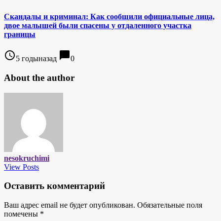
Скандалы и криминал: Как сообщили официальные лица,
двое малышей были спасены у отдаленного участка
границы
access_time
chat_bubble
5 годыназад
0
About the author
nesokruchimi
View Posts
Оставить комментарий
Ваш адрес email не будет опубликован.
Обязательные поля
помечены
*