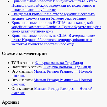
Криминальные новости: В индийском штате Уттар-
Прадеш полицейского задержали по подозрению в
изнасиловании и убийстве
Скандалы и криминал: Четверо мужчин несколько
месяцев удерживали на балконе секс-рабыню
Криминальные новости: В США глава канадской
кофейной компании Gambella Лучано Фраттолин убил
свою девятилетнюю дочь
Криминальные новости: из США. В американском
штате Индиана 32-летнюю женщину обвинили в
жестоком убийстве собственного отца
Свежие комментарии
TCH
к записи
Фигурка маньяка Теда Банди
Валентин
к записи
Фигурка маньяка Теда Банди
Эго
к записи
Маньяк Ричард Рамирес — Ночной
охотник
Эго
к записи
Маньяк Ричард Рамирес — Ночной
охотник
Она
к записи
Маньяк Ричард Рамирес — Ночной
охотник
Архивы