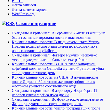
Войти
Лента записей
Лента комментариев
WordPress.org
Самое популярное
Скандалы и криминал: В Германии 63-летняя женщина
была госпитализирована после изнасилования
Криминальные новости: В индийском штате Уттар-
Прадеш полицейского задержали по подозрению в
изнасиловании и убийстве
Скандалы и криминал: Четверо мужчин несколько
месяцев удерживали на балконе секс-рабыню
Криминальные новости: В США глава канадской
кофейной компании Gambella Лучано Фраттолин убил
свою девятилетнюю дочь
Криминальные новости: из США. В американском
штате Индиана 32-летнюю женщину обвинили в
жестоком убийстве собственного отца
Скандалы и криминал: В аэропорту Нюрнберга 11
человек сняли с рейса из-за драки
Скандалы и криминал: Во французском департаменте
Жиронда, участились случаи мародерства
Криминальные новости: Число пострадавших после