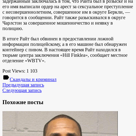
задержанный заключалась в том, что Райта был в розыске и на
его имя выписали ордер на арест за сексуальное преступление
с несовершеннолетним, совершенное им в округе Беркли, —
говорится в сообщении. Райт также разыскивался в округе
Чарлстон за совершенное мошенничество и неявку в
полицию.
В итоге Райт был обвинен в предоставлении ложной
информации полицейскому, а в его машине был обнаружен
контейнер с пивом. В настоящее время Райт находился в
тюрьме центра заключения «Hill Finklea», сообщает местное
отделение «WBTV».
Post Views:
1 103
label
Скандалы и криминал
Предыдущая запись
Следующая запись
Похожие посты