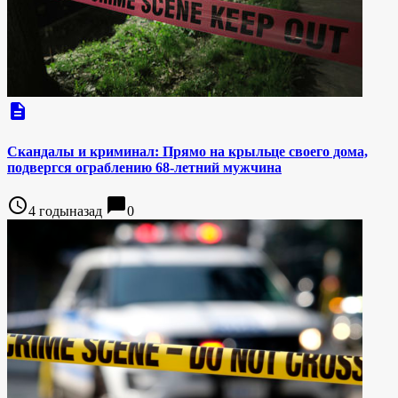
description
Скандалы и криминал: Прямо на крыльце своего дома,
подвергся ограблению 68-летний мужчина
access_time
chat_bubble
4 годыназад
0