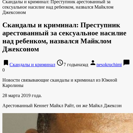
Скандалы и криминал: Преступник арестованный за
сексуальное насилие над ребенком, назвался Майклом
Джексоном
Скандалы и криминал: Преступник
арестованный за сексуальное насилие
над ребенком, назвался Майклом
Джексоном
bookmark
access_time
person
chat_bubble
Скандалы и криминал
7 годыназад
nesokruchimi
0
Новости связывающие скандалы и криминал из Южной
Каролины
28 марта 2019 года.
Арестованный Кеннет Майкл Райт, он же Майкл Джексон