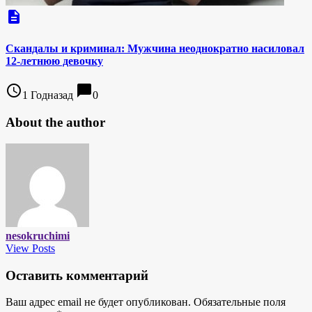
description
Скандалы и криминал: Мужчина неоднократно насиловал
12-летнюю девочку
access_time
chat_bubble
1 Годназад
0
About the author
nesokruchimi
View Posts
Оставить комментарий
Ваш адрес email не будет опубликован.
Обязательные поля