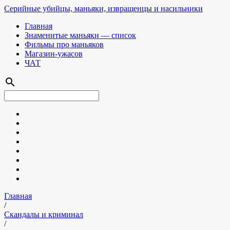
Серийные убийцы, маньяки, извращенцы и насильники
Главная
Знаменитые маньяки — список
Фильмы про маньяков
Магазин-ужасов
ЧАТ
search
Главная
/
Скандалы и криминал
/