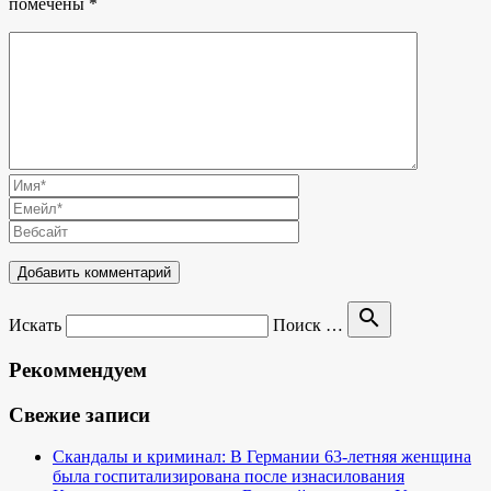
помечены
*
search
Искать
Поиск …
Рекоммендуем
Свежие записи
Скандалы и криминал: В Германии 63-летняя женщина
была госпитализирована после изнасилования