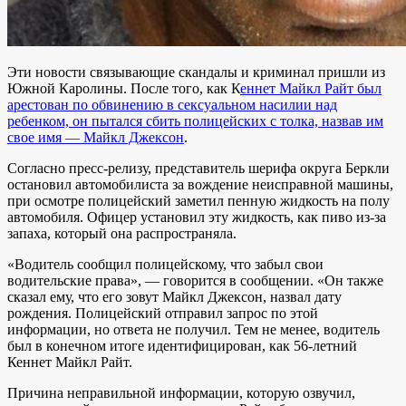
Эти новости связывающие скандалы и криминал пришли из
Южной Каролины. После того, как К
еннет Майкл Райт был
арестован по обвинению в сексуальном насилии над
ребенком, он пытался сбить полицейских с толка, назвав им
свое имя — Майкл Джексон
.
Согласно пресс-релизу, представитель шерифа округа Беркли
остановил автомобилиста за вождение неисправной машины,
при осмотре полицейский заметил пенную жидкость на полу
автомобиля. Офицер установил эту жидкость, как пиво из-за
запаха, который она распространяла.
«Водитель сообщил полицейскому, что забыл свои
водительские права», — говорится в сообщении. «Он также
сказал ему, что его зовут Майкл Джексон, назвал дату
рождения. Полицейский отправил запрос по этой
информации, но ответа не получил. Тем не менее, водитель
был в конечном итоге идентифицирован, как 56-летний
Кеннет Майкл Райт.
Причина неправильной информации, которую озвучил,