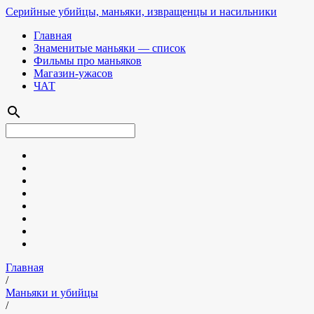
Серийные убийцы, маньяки, извращенцы и насильники
Главная
Знаменитые маньяки — список
Фильмы про маньяков
Магазин-ужасов
ЧАТ
search
Главная
/
Маньяки и убийцы
/