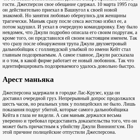
гости. Джесперсон свое обещание сдержал. 10 марта 1995 года
он действительно приехал в Вашоугол к своей новой
знакомой. Но занятия любовью обернулись для женщины
трагически. Маньяк сразу после секса жестоко избил ее, а
потом задушил. И уехал в очередную командировку. Ему было
невдомек, что Джули подробно описала его своим подругам, а
кроме того, он представился ей своим настоящим именем. Так
что сразу после обнаружения трупа Джули двухметровый
дальнобойщик с голливудской улыбкой по имени Кейт стал
главным подозреваемым. А самое главное, Джули рассказала
и о том, в какой фирме работает ее новый любовник. Так что
идентифицировать подозреваемого удалось довольно быстро.
Арест маньяка
Джесперсона задержали в городке Лас-Крузес, куда он
доставил очередной груз. Непрерывный допрос продолжался
шесть часов, но реальных улик у полицейских не было. Лишь
показания подруг убитой, которые самого дальнобойщика
Кейта в глаза не видели. А сам маньяк держался весьма
уверенно и требовал предоставить доказательства того, что он
может быть причастным к убийству Джули Виннингхэм. По
этой причине полицейские отпустили Джесперсона.