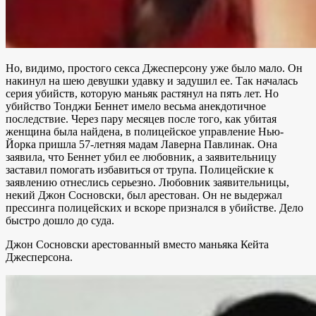
Но, видимо, простого секса Джесперсону уже было мало. Он
накинул на шею девушки удавку и задушил ее. Так началась
серия убийств, которую маньяк растянул на пять лет. Но
убийство Тонджи Беннет имело весьма анекдотичное
последствие. Через пару месяцев после того, как убитая
женщина была найдена, в полицейское управление Нью-
Йорка пришла 57-летняя мадам Лаверна Павлинак. Она
заявила, что Беннет убил ее любовник, а заявительницу
заставил помогать избавиться от трупа. Полицейские к
заявлению отнеслись серьезно. Любовник заявительницы,
некий Джон Сосновски, был арестован. Он не выдержал
прессинга полицейских и вскоре признался в убийстве. Дело
быстро дошло до суда.
Джон Сосновски арестованный вместо маньяка Кейта
Джесперсона.