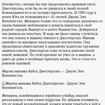
Неизвестно, сколько бы еще продолжалась кровавая охота
Джесперсона, если бы он не уверился в своей полной
безнаказанности и не потерял бдительность. В 1995 году в
штате Юта он познакомился с 41-летней Джули Энн
Виннингхэн. Женщина только что со скандалом, разошлась со
своим бывшим любовником и решила вернуться в свой
родной городок Вашоугол в штате Вашингтон. Добираться
она решила на попутках. И надо же было такому случиться,
что она попала в машину именно к Джесперсону. Маньяк
произвел на женщину неизгладимое впечатление. Она
предложила обаятельному и красивому водителю грузовика
заняться сексом. Джесперсон тоже остался доволен своей
новой знакомой. По этой причине не убил ее в машине, а
довез до дома и пообещал приехать вновь. Это и стало его
роковой ошибкой.
Жертва маньяка Кейта Джесперсона — Джули Энн
Виннингхэн.
Женщина, влюбившаяся в серийного убийцу, взахлеб
рассказывала о нем своим подругам. Не забывая упомянуть,
что ее новый возлюбленный должен вскоре приехать к ней в