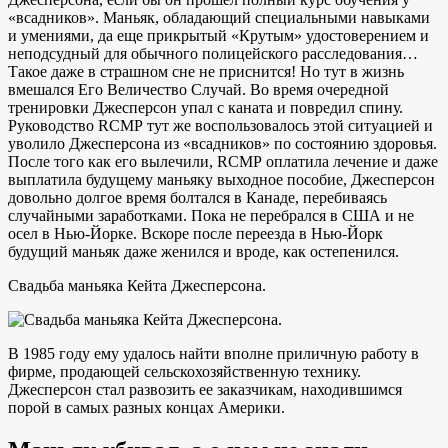
«всадников». Маньяк, обладающий специальными навыками
и умениями, да еще прикрытый «Крутым» удостоверением и
неподсудный для обычного полицейского расследования…
Такое даже в страшном сне не приснится! Но тут в жизнь
вмешался Его Величество Случай. Во время очередной
тренировки Джесперсон упал с каната и повредил спину.
Руководство RСМР тут же воспользовалось этой ситуацией и
уволило Джесперсона из «всадников» по состоянию здоровья.
После того как его вылечили, RСМР оплатила лечение и даже
выплатила будущему маньяку выходное пособие, Джесперсон
довольно долгое время болтался в Канаде, перебиваясь
случайными заработками. Пока не перебрался в США и не
осел в Нью-Йорке. Вскоре после переезда в Нью-Йорк
будущий маньяк даже женился и вроде, как остепенился.
Свадьба маньяка Кейта Джесперсона.
В 1985 году ему удалось найти вполне приличную работу в
фирме, продающей сельскохозяйственную технику.
Джесперсон стал развозить ее заказчикам, находившимся
порой в самых разных концах Америки.