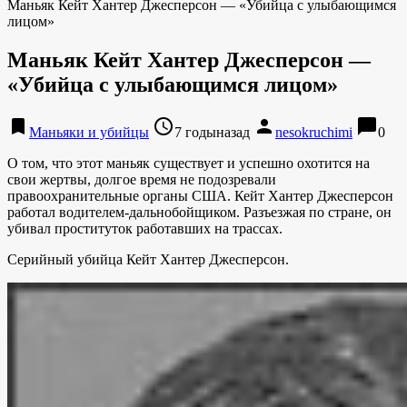
Маньяк Кейт Хантер Джесперсон — «Убийца с улыбающимся
лицом»
Маньяк Кейт Хантер Джесперсон —
«Убийца с улыбающимся лицом»
bookmark
access_time
person
chat_bubble
Маньяки и убийцы
7 годыназад
nesokruchimi
0
О том, что этот маньяк существует и успешно охотится на
свои жертвы, долгое время не подозревали
правоохранительные органы США. Кейт Хантер Джесперсон
работал водителем-дальнобойщиком. Разъезжая по стране, он
убивал проституток работавших на трассах.
Серийный убийца Кейт Хантер Джесперсон.