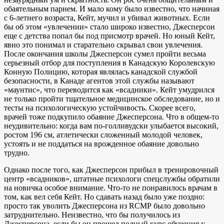
обаятельным парнем. И мало кому было известно, что начиная
с 6-летнего возраста, Кейт, мучил и убивал животных. Если
бы об этом «увлечении» стало широко известно, Джесперсон
еще с детства попал бы под присмотр врачей. Но юный Кейт,
явно это понимал и старательно скрывал свои увлечения.
После окончания школы Джесперсон сумел пройти весьма
серьезный отбор для поступления в Канадскую Королевскую
Конную Полицию, которая являлась канадской службой
безопасности, в Канаде агентов этой службы называют
«маунтис», что переводится как «всадники». Кейт умудрился
не только пройти тщательное медицинское обследование, но и
тесты на психологическую устойчивость. Скорее всего,
врачей тоже подкупило обаяние Джесперсона. Что в общем-то
неудивительно: когда вам по-голливудски улыбается высокий,
ростом 196 см, атлетически сложенный молодой человек,
устоять и не поддаться на врожденное обаяние довольно
трудно.
Однако после того, как Джесперсон прибыл в тренировочный
центр «всадников», штатные психологи спецслужбы обратили
на новичка особое внимание. Что-то не понравилось врачам в
том, как вел себя Кейт. Но сдавать назад было уже поздно:
просто так уволить Джесперсона из RСМР было довольно
затруднительно. Неизвестно, что бы получилось из
Джесперсона, если бы он прошел полный курс обучения у