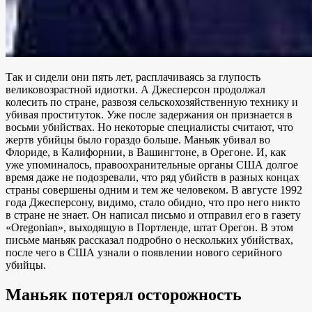
Так и сидели они пять лет, расплачиваясь за глупость
великовозрастной идиотки. А Джесперсон продолжал
колесить по стране, развозя сельскохозяйственную технику и
убивая проституток. Уже после задержания он признается в
восьми убийствах. Но некоторые специалисты считают, что
жертв убийцы было гораздо больше. Маньяк убивал во
Флориде, в Калифорнии, в Вашингтоне, в Орегоне. И, как
уже упоминалось, правоохранительные органы США долгое
время даже не подозревали, что ряд убийств в разных концах
страны совершены одним и тем же человеком. В августе 1992
года Джесперсону, видимо, стало обидно, что про него никто
в стране не знает. Он написал письмо и отправил его в газету
«Oregonian», выходящую в Портленде, штат Орегон. В этом
письме маньяк рассказал подробно о нескольких убийствах,
после чего в США узнали о появлении нового серийного
убийцы.
Маньяк потерял осторожность