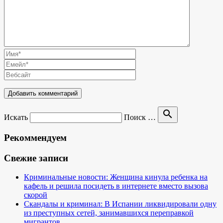
search
Искать
Поиск …
Рекоммендуем
Свежие записи
Криминальные новости: Женщина кинула ребенка на
кафель и решила посидеть в интернете вместо вызова
скорой
Скандалы и криминал: В Испании ликвидировали одну
из преступных сетей, занимавшихся переправкой
мигрантов