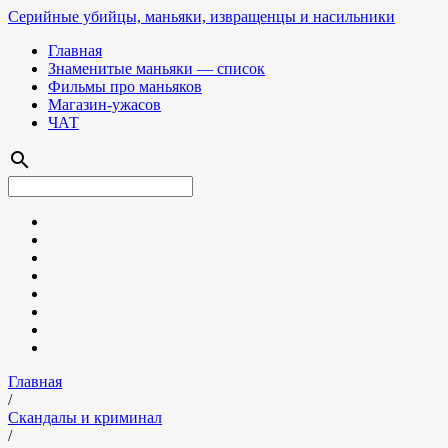
Серийные убийцы, маньяки, извращенцы и насильники
Главная
Знаменитые маньяки — список
Фильмы про маньяков
Магазин-ужасов
ЧАТ
search
Главная
/
Скандалы и криминал
/