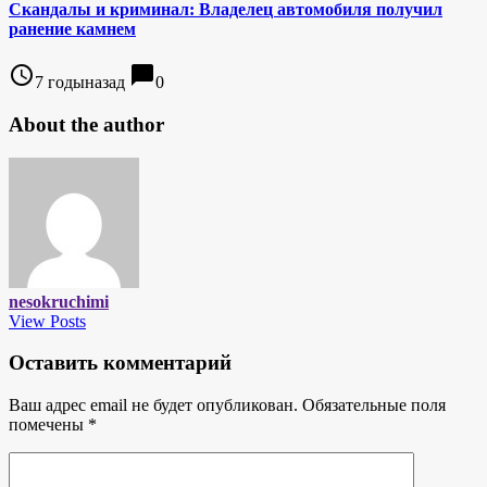
Скандалы и криминал: Владелец автомобиля получил
ранение камнем
access_time
chat_bubble
7 годыназад
0
About the author
nesokruchimi
View Posts
Оставить комментарий
Ваш адрес email не будет опубликован.
Обязательные поля
помечены
*