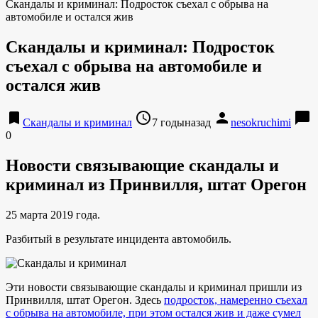
Скандалы и криминал: Подросток съехал с обрыва на
автомобиле и остался жив
Скандалы и криминал: Подросток
съехал с обрыва на автомобиле и
остался жив
bookmark
access_time
person
chat_bubble
Скандалы и криминал
7 годыназад
nesokruchimi
0
Новости связывающие скандалы и
криминал из Принвилля, штат Орегон
25 марта 2019 года.
Разбитый в результате инцидента автомобиль.
Эти новости связывающие скандалы и криминал пришли из
Принвилля, штат Орегон. Здесь
подросток, намеренно съехал
с обрыва на автомобиле, при этом остался жив и даже сумел