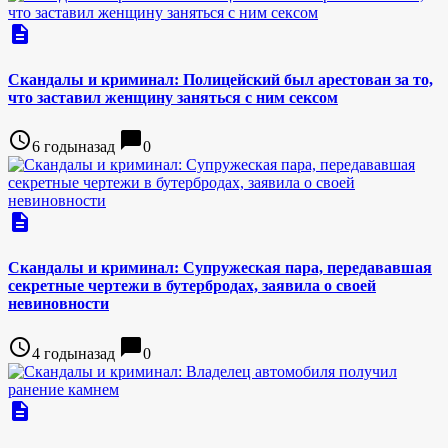
description
Скандалы и криминал: Полицейский был арестован за то,
что заставил женщину заняться с ним сексом
access_time
chat_bubble
6 годыназад
0
description
Скандалы и криминал: Супружеская пара, передававшая
секретные чертежи в бутербродах, заявила о своей
невиновности
access_time
chat_bubble
4 годыназад
0
description