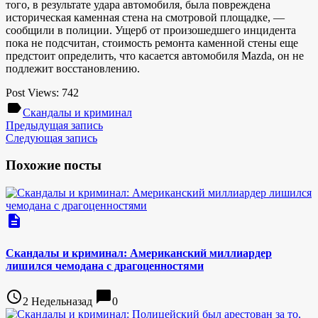
того, в результате удара автомобиля, была повреждена
историческая каменная стена на смотровой площадке, —
сообщили в полиции. Ущерб от произошедшего инцидента
пока не подсчитан, стоимость ремонта каменной стены еще
предстоит определить, что касается автомобиля Mazda, он не
подлежит восстановлению.
Post Views:
742
label
Скандалы и криминал
Предыдущая запись
Следующая запись
Похожие посты
description
Скандалы и криминал: Американский миллиардер
лишился чемодана с драгоценностями
access_time
chat_bubble
2 Недельназад
0