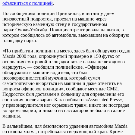
объясниться с полицией
.
По сообщениям полиции Принвилля, в пятницу днем ​​
неизвестный подросток, проехал на машине через
историческую каменную стену в государственном
парке Очоко-Уэйсайд. Полиция отреагировала на вызов, в
котором сообщалось об автомобиле, выехавшем на обзорную
площадку парка.
«По прибытии полиции на место, здесь был обнаружен седан
Mazda 2000 года, опрокинутый примерно в 150 футах от
основания смотровой площадки возле начала пешеходного
маршрута», — сообщили полицейские. «Офицеры
обнаружили в машине водителя, это был
несовершеннолетний мужчина, который сумел
самостоятельно выбраться из машины и даже ответить на
вопросы офицеров полиции», сообщают местные СМИ
.
Подросток был доставлен в больницу для определения его
состояния после аварии. Как сообщают «Associated Press», —
у правонарушителя нет серьезных травм, никто не пострадал
во время аварии, и никого из пассажиров не было в салоне
машины.
В дальнейшем, для безопасного удаления автомобиля Mazda
со склона холма, потребовался сверхмощный кран. Кроме