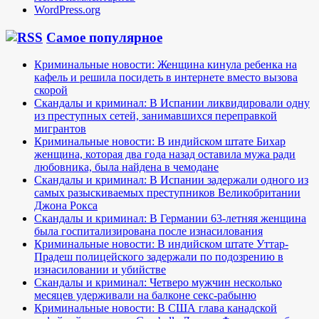
WordPress.org
Самое популярное
Криминальные новости: Женщина кинула ребенка на
кафель и решила посидеть в интернете вместо вызова
скорой
Скандалы и криминал: В Испании ликвидировали одну
из преступных сетей, занимавшихся переправкой
мигрантов
Криминальные новости: В индийском штате Бихар
женщина, которая два года назад оставила мужа ради
любовника, была найдена в чемодане
Скандалы и криминал: В Испании задержали одного из
самых разыскиваемых преступников Великобритании
Джона Рокса
Скандалы и криминал: В Германии 63-летняя женщина
была госпитализирована после изнасилования
Криминальные новости: В индийском штате Уттар-
Прадеш полицейского задержали по подозрению в
изнасиловании и убийстве
Скандалы и криминал: Четверо мужчин несколько
месяцев удерживали на балконе секс-рабыню
Криминальные новости: В США глава канадской