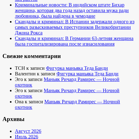
Криминальные новости: В индийском штате Бихар
женщина, которая два года назад оставила мужа ради
любовника, была найдена в чемодане
Скандалы и криминал: В Испании задержали одного из
самых разыскиваемых преступников Великобритании
Джона Рокса
Скандалы и криминал: В Германии 63-летняя женщина
была госпитализирована после изнасилования
Свежие комментарии
TCH
к записи
Фигурка маньяка Теда Банди
Валентин
к записи
Фигурка маньяка Теда Банди
Эго
к записи
Маньяк Ричард Рамирес — Ночной
охотник
Эго
к записи
Маньяк Ричард Рамирес — Ночной
охотник
Она
к записи
Маньяк Ричард Рамирес — Ночной
охотник
Архивы
Август 2026
Июль 2026