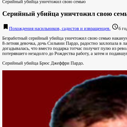
Серийный убийца уничтожил свою семью
Серийный убийца уничтожил свою сем
bookmark
access_time
Похождения насильников, садистов и извращенцев.
6 г
Безработный серийный убийца уничтожил свою семью накануне
8-летняя девочка, дочь Сильвии Пардо, радостно захлопала в л
догадывалась, что вместо подарка тотчас получит пулю из рев
потерявшего незадолго до Рождества работу, а затем и подавшу
Серийный убийца Брюс Джеффри Пардо.