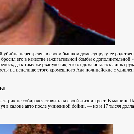
убийца перестрелял в своем бывшем доме супругу, ее родственн
бросил его в качестве зажигательной бомбы с дополнительной «
релось, да к тому же рвануло так, что от дома осталась лишь гр
ность: на пепелище этого кромешного Ада полицейские с удив
ды
ктрик не собирался ставить на своей жизни крест. В машине П
л в салоне авто после учиненной бойни, — но и 17 тысяч долла