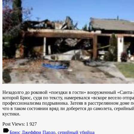
Незадолго до роковой «поездки в гости» вооруженный «Санта-
которой Брюс, судя по тексту, намеревался «вскоре весело отп
профессионализма подрывника. Затеяв в расстрелянном доме п
что в таком состоянии вряд ли доберется до самолета, серийны
кустики.
Post Views:
1 927
label
Брюс Джеффри Пардо
,
серийный убийца