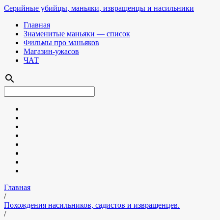
Серийные убийцы, маньяки, извращенцы и насильники
Главная
Знаменитые маньяки — список
Фильмы про маньяков
Магазин-ужасов
ЧАТ
search
Главная
/
Похождения насильников, садистов и извращенцев.
/