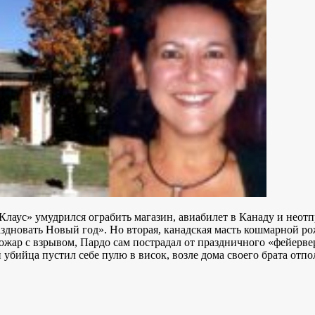
Клаус» умудрился ограбить магазин, авиабилет в Канаду и неот
раздновать Новый год». Но вторая, канадская масть кошмарной ро
ожар с взрывом, Пардо сам пострадал от праздничного «фейерве
й убийца пустил себе пулю в висок, возле дома своего брата отп