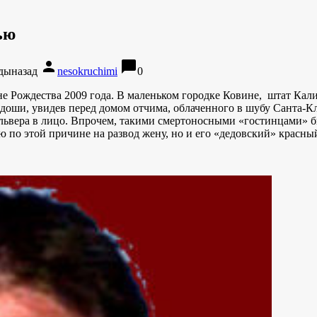
ью
person
chat_bubble
одыназад
nesokruchimi
0
 Рождества 2009 года. В маленьком городке Ковине, штат Кали
адоши, увидев перед домом отчима, облаченного в шубу Санта-Кла
ольвера в лицо. Впрочем, такими смертоносными «гостинцами» б
ю по этой причине на развод жену, но и его «дедовский» красны