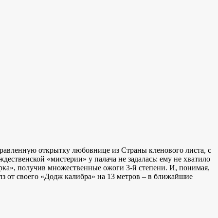
правленную открытку любовнице из Страны кленового листа, с
ждественской «мистерии» у палача не задалась: ему не хватило
рка», получив множественные ожоги 3-й степени. И, понимая,
олз от своего «Додж калибра» на 13 метров – в ближайшие