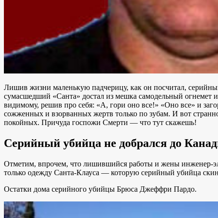
Лишив жизни маленькую падчерицу, как он посчитал, серийный 
сумасшедший «Санта» достал из мешка самодельный огнемет и 
видимому, решив про себя: «А, гори оно все!» «Оно все» и заго
сожженных и взорванных жертв только по зубам. И вот стран
покойных. Причуда госпожи Смерти — что тут скажешь!
Серийный убийца не добрался до Кана
Отметим, впрочем, что лишившийся работы и жены инженер-эле
только одежду Санта-Клауса — которую серийный убийца скину
Остатки дома серийного убийцы Брюса Джеффри Пардо.