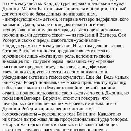
и гомосексуалисты. Кандидатуры первых предложил «мужу»
Джонни. Маньяк Бантинг имел приятеля в полиции, который
допустил его до базы данных по извращенцам,
«интересующимся» детьми, и первые четверо педофилов, кого
запомнил Джон, вскоре последовательно посетили
«супругов», прикинувшихся «ради святого дела истовыми
поклонниками детского секса» — из показаний Вагнера. Сам
Роберт, в свою очередь, озаботился «убойными»
кандидатурами гомосексуалистов. И за этим дело не встало.
Стоило Вагнеру, с юности предпочитавшему в сексе с
мужчинами лишь «активную» роль, вспомнить своих
знакомцев по «голубым барам» делавших ему «грязные
пассивные предложения», как вслед за педофилами
«вечеринки супругов» почтили своим вниманием и
убежденные активные гомосексуалисты. Еще бы! Ведь маньяк
бисексуал Роберт понимая, чем можно привлечь эту публику,
соблазнял каждого из будущих покойников «обещанием
отдать в полное пользование свою «жену», то есть Джонни, из
показания Вагнера. Впрочем, стоит ли говорить, что
педофилы, посетившие наших «героев», не дождались от
Джони и Роберта «приглашенных детишек», а
гомосексуалисты – роскошного тела Бантинга. Каждого из
них после пыток ждал лишь профессиональный удар топором,
который мастерски наносил маньяк и бывалый забойщик
скота, последующее расчленение и «захоронение» в