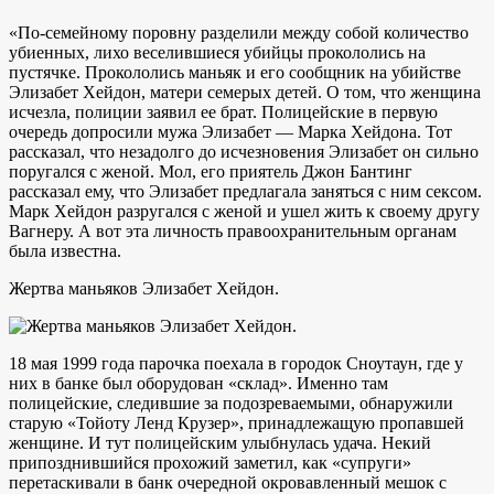
«По-семейному поровну разделили между собой количество
убиенных, лихо веселившиеся убийцы прокололись на
пустячке. Прокололись маньяк и его сообщник на убийстве
Элизабет Хейдон, матери семерых детей. О том, что женщина
исчезла, полиции заявил ее брат. Полицейские в первую
очередь допросили мужа Элизабет — Марка Хейдона. Тот
рассказал, что незадолго до исчезновения Элизабет он сильно
поругался с женой. Мол, его приятель Джон Бантинг
рассказал ему, что Элизабет предлагала заняться с ним сексом.
Марк Хейдон разругался с женой и ушел жить к своему другу
Вагнеру. А вот эта личность правоохранительным органам
была известна.
Жертва маньяков Элизабет Хейдон.
18 мая 1999 года парочка поехала в городок Сноутаун, где у
них в банке был оборудован «склад». Именно там
полицейские, следившие за подозреваемыми, обнаружили
старую «Тойоту Ленд Крузер», принадлежащую пропавшей
женщине. И тут полицейским улыбнулась удача. Некий
припозднившийся прохожий заметил, как «супруги»
перетаскивали в банк очередной окровавленный мешок с