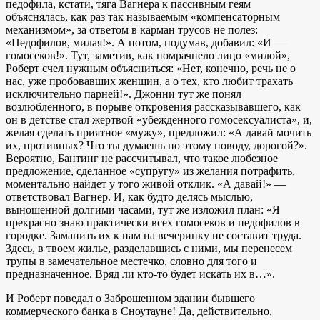
педофила, кстати, тяга Вагнера к пассивным геям
объяснялась, как раз так называемым «компенсаторным
механизмом», за ответом в карман трусов не полез:
«Педофилов, милая!». А потом, подумав, добавил: «И —
гомосеков!». Тут, заметив, как помрачнело лицо «милой»,
Роберт счел нужным объясниться: «Нет, конечно, речь не о
нас, уже пробовавших женщин, а о тех, кто любит трахать
исключительно парней!». Джонни тут же понял
возлюбленного, в порыве откровения рассказывавшего, как
он в детстве стал жертвой «убежденного гомосексуалиста», и,
желая сделать приятное «мужу», предложил: «А давай мочить
их, противных? Что ты думаешь по этому поводу, дорогой?».
Вероятно, Бантинг не рассчитывал, что такое любезное
предложение, сделанное «супругу» из желания потрафить,
моментально найдет у того живой отклик. «А давай!» —
ответствовал Вагнер. И, как будто делясь мыслью,
выношенной долгими часами, тут же изложил план: «Я
прекрасно знаю практически всех гомосеков и педофилов в
городке. Заманить их к нам на вечеринку не составит труда.
Здесь, в твоем жилье, разделавшись с ними, мы перенесем
трупы в замечательное местечко, словно для того и
предназначенное. Вряд ли кто-то будет искать их в…».
И Роберт поведал о Заброшенном здании бывшего
коммерческого банка в Сноутауне! Да, действительно,