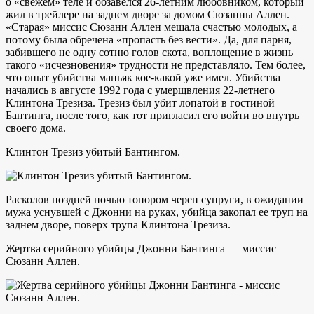
о «свежем» теле и обзавелся 26-летним любовником, который
жил в трейлере на заднем дворе за домом Сюзанны Аллен.
«Старая» миссис Сюзанн Аллен мешала счастью молодых, а
потому была обречена «пропасть без вести». Да, для парня,
забившего не одну сотню голов скота, воплощение в жизнь
такого «исчезновения» трудности не представляло. Тем более,
что опыт убийства маньяк кое-какой уже имел. Убийства
начались в августе 1992 года с умерщвления 22-летнего
Клинтона Трезиза. Трезиз был убит лопатой в гостиной
Бантинга, после того, как тот пригласил его войти во внутрь
своего дома.
Клинтон Трезиз убитый Бантингом.
Расколов поздней ночью топором череп супруги, в ожидании
мужа уснувшей с Джонни на руках, убийца закопал ее труп на
заднем дворе, поверх трупа Клинтона Трезиза.
Жертва серийного убийцы Джонни Бантинга — миссис
Сюзанн Аллен.