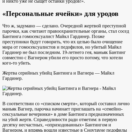
и никто уже не сыщет останки уродов!».
«Персональные ячейки» для уродов
Что ж, задумано — сделано. Очередной жертвой преступной
парочки, как считают правоохранительные органы, стал сосед
Бантинга гомосексуалист Майкл Гардинер. Позже
преступники будут говорить, что их целью было очищение
мира от гомосексуалистов и педофилов, но убитый Майкл
Гардинер не был последним. 19-летнего гея, маньяк Бантинг
совместно с Вагнером убили его просто потому, что хотели
кого-то убить.
Жертва серийных убийц Бантинга и Вагнера — Майкл
Гардинер.
В соответствии со «списком смерти», который составил лично
маньяк Вагнер, парочка начинает приглашать на «семейно-
сексуальные вечеринки» в доме Бантинга предназначенных
на убой жертв. Справедливости ради отметим: в первую
десятку несчастных, «оприходованных» Бантингом и
Вагнером, и впрямь вошли известные в Сноутауне педофилы