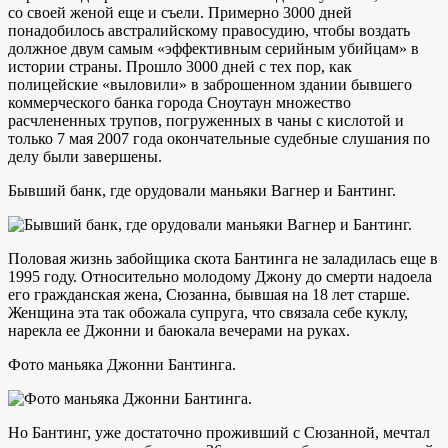
со своей женой еще и съели. Примерно 3000 дней
понадобилось австралийскому правосудию, чтобы воздать
должное двум самым «эффективным серийным убийцам» в
истории страны. Прошло 3000 дней с тех пор, как
полицейские «выловили» в заброшенном здании бывшего
коммерческого банка города Сноутаун множество
расчлененных трупов, погруженных в чаны с кислотой и
только 7 мая 2007 года окончательные судебные слушания по
делу были завершены.
Бывший банк, где орудовали маньяки Вагнер и Бантинг.
Половая жизнь забойщика скота Бантинга не заладилась еще в
1995 году. Относительно молодому Джону до смерти надоела
его гражданская жена, Сюзанна, бывшая на 18 лет старше.
Женщина эта так обожала супруга, что связала себе куклу,
нарекла ее Джонни и баюкала вечерами на руках.
Фото маньяка Джонни Бантинга.
Но Бантинг, уже достаточно проживший с Сюзанной, мечтал