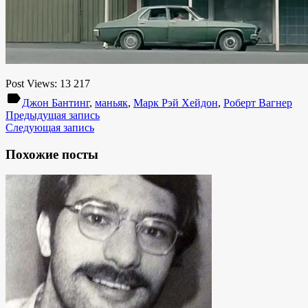
Post Views:
13 217
label
Джон Бантинг
,
маньяк
,
Марк Рэй Хейдон
,
Роберт Вагнер
Предыдущая запись
Следующая запись
Похожие посты