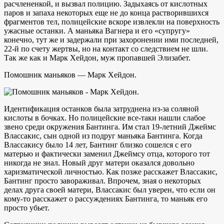
расчлененкой, и вызвал полицию. Задыхаясь от кислотных
паров и запаха некоторых еще не до конца растворившихся
фрагментов тел, полицейские вскоре извлекли на поверхность
ужасные останки. А маньяка Вагнера и его «супругу»
конечно, тут же и задержали при захоронении ими последней,
22-й по счету жертвы, но на контакт со следствием не шли.
Так же как и Марк Хейдон, муж пропавшей Элизабет.
Помошник маньяков — Марк Хейдон.
Идентификация останков была затруднена из-за соляной
кислоты в бочках. Но полицейские все-таки нашли слабое
звено среди окружения Бантинга. Им стал 19-летний Джеймс
Влассакис, сын одной из подруг маньяка Бантинга. Когда
Влассакису было 14 лет, Бантинг близко сошелся с его
матерью и фактически заменил Джеймсу отца, которого тот
никогда не знал. Новый друг матери оказался довольно
харизматической личностью. Как позже расскажет Влассакис,
Бантинг просто завораживал. Впрочем, зная о некоторых
делах друга своей матери, Влассакис был уверен, что если он
кому-то расскажет о рассуждениях Бантинга, то маньяк его
просто убьет.