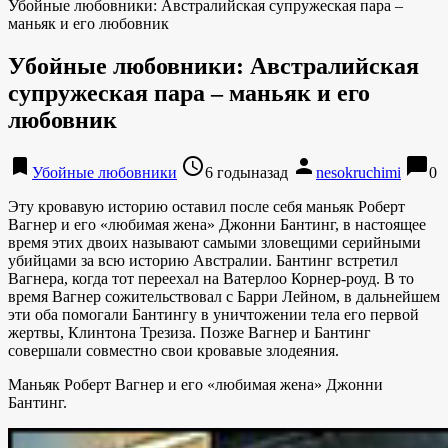
Убойные любовники: Австралийская супружеская пара –
маньяк и его любовник
Убойные любовники: Австралийская
супружеская пара – маньяк и его
любовник
bookmark
access_time
person
chat_bubble
Убойные любовники
6 годыназад
nesokruchimi
0
Эту кровавую историю оставил после себя маньяк Роберт
Вагнер и его «любимая жена» Джонни Бантинг, в настоящее
время этих двоих называют самыми зловещими серийными
убийцами за всю историю Австралии. Бантинг встретил
Вагнера, когда тот переехал на Ватерлоо Корнер-роуд. В то
время Вагнер сожительствовал с Барри Лейном, в дальнейшем
эти оба помогали Бантингу в уничтожении тела его первой
жертвы, Клинтона Трезиза. Позже Вагнер и Бантинг
совершали совместно свои кровавые злодеяния.
Маньяк Роберт Вагнер и его «любимая жена» Джонни
Бантинг.