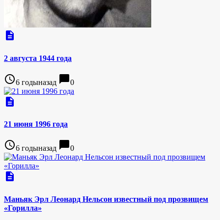
description
2 августа 1944 года
access_time
chat_bubble
6 годыназад
0
description
21 июня 1996 года
access_time
chat_bubble
6 годыназад
0
description
Маньяк Эрл Леонард Нельсон известный под прозвищем
«Горилла»