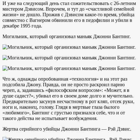
И уже на следующий день стал сожительствовать с 26-летним
мистером Дэвисом. Впрочем, и тут до «счастливой семейной
жизни» не дошло. Прожив с Дэвисом какое-то время, убийца
совместно с Вагнером обвинили его в педофилии и убили в
декабре 1995 года.
Могильник, который организовал маньяк Джонни Бантинг.
Что ж, однажды опробованная «технология» и на этот раз
подсобила Джону. Правда, он не просто раскроил парню
череп, а, задавшись «философским вопросом»: «Может, я в
душе садист?», убивал его в своем доме долго и мучительно.
Предварительно засунув несчастному в рот кляп, отсек руки,
ноги и, наконец, голову. Глядя в мертвые глаза былого
«любимого», Бантинг с грустью признался себе, что и от
такого действа не испытывает возбуждения.
Жертва серийного убийцы Джонни Бантинга — Рэй Дэвис.