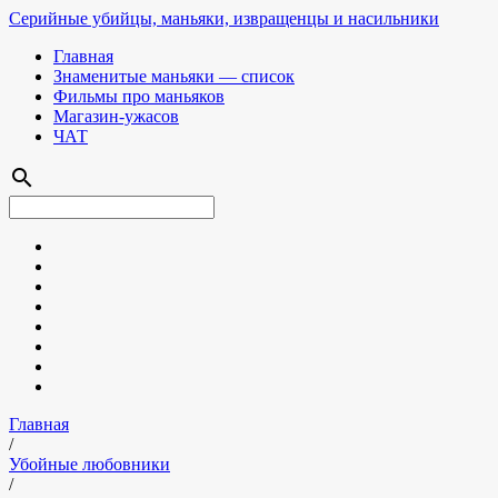
Серийные убийцы, маньяки, извращенцы и насильники
Главная
Знаменитые маньяки — список
Фильмы про маньяков
Магазин-ужасов
ЧАТ
search
Главная
/
Убойные любовники
/