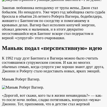
Закопав любовника неподалеку от трупа жены, Джон стал
бобылем. Но ненадолго. Уже через год забойщика скота судьба
бросила в объятия 24-летнего Роберта Вагнера, бодибилдера,
жившего с Бантингом по соседству и помогавшему в
кровавых делах. Вагнер был исполнен кипучей энергии,
обожал девочек и мальчиков, и в итоге двукратно
несостоявшийся муж Бантинг вскоре стал педерастом и
верной «супругой» этого очаровашки.
Маньяк подал «перспективную» идею
К 1992 году дуэт Бантинга и Вагнера можно было считать
состоявшимся супружеским союзом. И как во многих
обычных семьях, когда супруги уже хорошо знают друг друга,
Джонни и Роберту стало недоставать новых, ярких эмоций.
Маньяк Роберт Вагнер.
«Дорогой, вот скажи, кого ты в жизни ненавидишь?» — как-
то после ночи любви, сладко потягиваясь, вопросил «мужа»
Джонни. Тот, припомнив, что в детстве стал жертвой