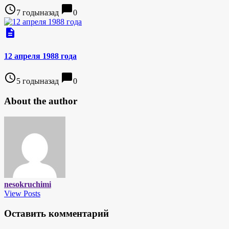
access_time
chat_bubble
7 годыназад
0
description
12 апреля 1988 года
access_time
chat_bubble
5 годыназад
0
About the author
nesokruchimi
View Posts
Оставить комментарий