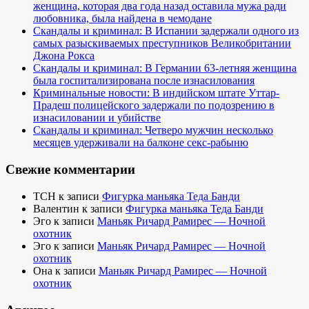
женщина, которая два года назад оставила мужа ради
любовника, была найдена в чемодане
Скандалы и криминал: В Испании задержали одного из
самых разыскиваемых преступников Великобритании
Джона Рокса
Скандалы и криминал: В Германии 63-летняя женщина
была госпитализирована после изнасилования
Криминальные новости: В индийском штате Уттар-
Прадеш полицейского задержали по подозрению в
изнасиловании и убийстве
Скандалы и криминал: Четверо мужчин несколько
месяцев удерживали на балконе секс-рабыню
Свежие комментарии
TCH
к записи
Фигурка маньяка Теда Банди
Валентин
к записи
Фигурка маньяка Теда Банди
Эго
к записи
Маньяк Ричард Рамирес — Ночной
охотник
Эго
к записи
Маньяк Ричард Рамирес — Ночной
охотник
Она
к записи
Маньяк Ричард Рамирес — Ночной
охотник