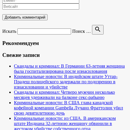
search
Искать
Поиск …
Рекоммендуем
Свежие записи
Скандалы и криминал: В Германии 63-летняя женщина
была госпитализирована после изнасилования
Криминальные новости: В индийском штате Уттар-
Прадеш полицейского задержали по подозрению в
изнасиловании и убийстве
Скандалы и криминал: Четверо мужчин несколько
месяцев удерживали на балконе секс-рабыню
Криминальные новости: В США глава канадской
кофейной компании Gambella Лучано Фраттолин убил
свою девятилетнюю дочь
Криминальные новости: из США. В американском
штате Индиана 32-летнюю женщину обвинили в
жестоком убийстве собственного отца