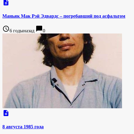
description
Маньяк Мак Рэй Эдвардс – погребавший под асфальтом
access_time
chat_bubble
6 годыназад
0
description
8 августа 1985 года