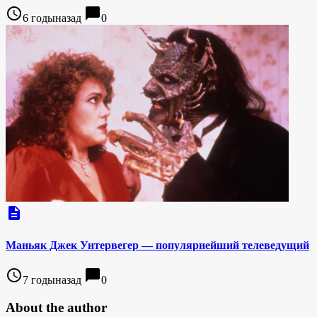
access_time
chat_bubble
6 годыназад
0
description
Маньяк Джек Унтервегер — популярнейший телеведущий
access_time
chat_bubble
7 годыназад
0
About the author