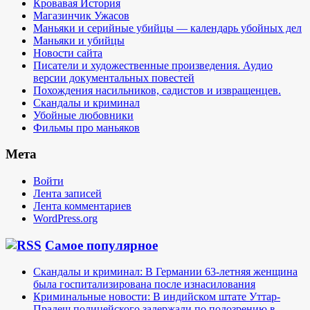
Кровавая История
Магазинчик Ужасов
Маньяки и серийные убийцы — календарь убойных дел
Маньяки и убийцы
Новости сайта
Писатели и художественные произведения. Аудио
версии документальных повестей
Похождения насильников, садистов и извращенцев.
Скандалы и криминал
Убойные любовники
Фильмы про маньяков
Мета
Войти
Лента записей
Лента комментариев
WordPress.org
Самое популярное
Скандалы и криминал: В Германии 63-летняя женщина
была госпитализирована после изнасилования
Криминальные новости: В индийском штате Уттар-
Прадеш полицейского задержали по подозрению в