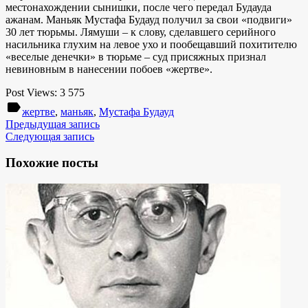
местонахождении сынишки, после чего передал Будауда
ажанам. Маньяк Мустафа Будауд получил за свои «подвиги»
30 лет тюрьмы. Лямуши – к слову, сделавшего серийного
насильника глухим на левое ухо и пообещавший похитителю
«веселые денечки» в тюрьме – суд присяжных признал
невиновным в нанесении побоев «жертве».
Post Views:
3 575
label
жертве
,
маньяк
,
Мустафа Будауд
Предыдущая запись
Следующая запись
Похожие посты