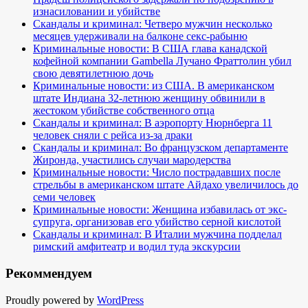
изнасиловании и убийстве
Скандалы и криминал: Четверо мужчин несколько
месяцев удерживали на балконе секс-рабыню
Криминальные новости: В США глава канадской
кофейной компании Gambella Лучано Фраттолин убил
свою девятилетнюю дочь
Криминальные новости: из США. В американском
штате Индиана 32-летнюю женщину обвинили в
жестоком убийстве собственного отца
Скандалы и криминал: В аэропорту Нюрнберга 11
человек сняли с рейса из-за драки
Скандалы и криминал: Во французском департаменте
Жиронда, участились случаи мародерства
Криминальные новости: Число пострадавших после
стрельбы в американском штате Айдахо увеличилось до
семи человек
Криминальные новости: Женщина избавилась от экс-
супруга, организовав его убийство серной кислотой
Скандалы и криминал: В Италии мужчина подделал
римский амфитеатр и водил туда экскурсии
Рекоммендуем
Proudly powered by
WordPress