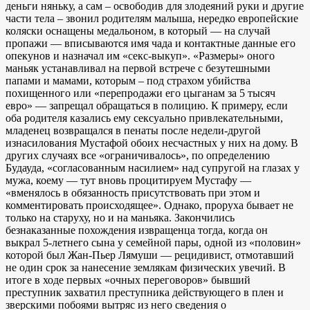
деньги няньку, а сам – освободив для злодеяний руки и другие
части тела – звонил родителям малыша, нередко европейские
коляски оснащены медальоном, в который — на случай
пропажи — вписываются имя чада и контактные данные его
опекунов и назначал им «секс-выкуп». «Размеры» оного
маньяк устанавливал на первой встрече с безутешными
папами и мамами, которым – под страхом убийства
похищенного или «перепродажи его цыганам за 5 тысяч
евро» — запрещал обращаться в полицию. К примеру, если
оба родителя казались ему сексуально привлекательными,
младенец возвращался в пенаты после недели-другой
изнасилования Мустафой обоих несчастных у них на дому. В
других случаях все «ограничивалось», по определению
Будауда, «согласованным насилием» над супругой на глазах у
мужа, коему — тут вновь процитируем Мустафу —
«вменялось в обязанность присутствовать при этом и
комментировать происходящее». Однако, проруха бывает не
только на старуху, но и на маньяка. Закончились
безнаказанные похождения извращенца тогда, когда он
выкрал 5-летнего сына у семейной пары, одной из «половин»
которой был Жан-Пьер Лямуши — рецидивист, отмотавший
не один срок за нанесение землякам физических увечий. В
итоге в ходе первых «очных переговоров» бывший
преступник захватил преступника действующего в плен и
зверскими побоями вытряс из него сведения о