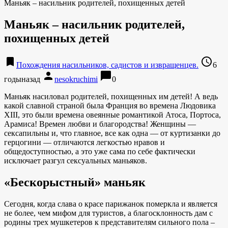
Маньяк – насильник родителей, похищенных детей
Маньяк – насильник родителей,
похищенных детей
bookmark
access_time
Похождения насильников, садистов и извращенцев.
6
person
chat_bubble
годыназад
nesokruchimi
0
Маньяк насиловал родителей, похищенных им детей! А ведь
какой славной страной была Франция во времена Людовика
XIII, это были времена овеянные романтикой Атоса, Портоса,
Арамиса! Времен любви и благородства! Женщины —
сексапильны и, что главное, все как одна — от куртизанки до
герцогини — отличаются легкостью нравов и
общедоступностью, а это уже сама по себе фактически
исключает разгул сексуальных маньяков.
«Бескорыстный» маньяк
Сегодня, когда слава о красе парижанок померкла и является
не более, чем мифом для туристов, а благосклонность дам с
родины трех мушкетеров к представителям сильного пола –