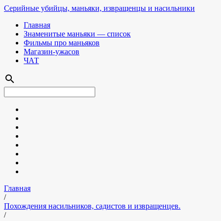
Серийные убийцы, маньяки, извращенцы и насильники
Главная
Знаменитые маньяки — список
Фильмы про маньяков
Магазин-ужасов
ЧАТ
search
Главная
/
Похождения насильников, садистов и извращенцев.
/