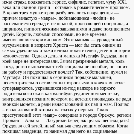
из-за страха подхватить герпес, сифилис, гепатит, чуму ХХ1
века или свиной грипп – осталась в романтическом прошлом.
В краях трех мушкетеров разбушевались извращенцы —
причем зачастую «мавры», добивающиеся «любви» не
распеванием серенад и не шпагой, пронзающей соперника, а
шприцом, гипнотическими завываниями и даже похищением
детей. Короче, любыми способами, во все времена
именовавшиеся криминалом. Этот маньяк — урожденный
мусульманин в возрасте Христа — мог бы стать одним из
самых удачливых и зажиточных похитителей детей в истории
человечества. Однако деньги маньяка Мустафу Будауда, ни в
коей мере не интересовали. Зачем презренный металл, коль
государство выплачивает тебе социальное пособие, не гонит
на работу и предоставляет ночлег? Так, собственно, думал и
Мустафа. Он похищал в серийном порядке малышей,
неосмотрительно оставленных взрослыми в колясках возле
супермаркетов, укрывшихся из-под надзора не зоркого
родительского ока в каком-нибудь уединенном местечке,
заигравшихся поздним вечером на детских площадках не ради
звонкой монеты, а ради изнасилований их пап и мам. Подчас
– изнасилований вторых на глазах у первых. Таких
преступлений этот «мавр» совершил в городе Фрежус, регион
Прованс – Альпы — Лазурный берег, аж целых шестнадцать!
Орудовал сей затейливый маньяк следующим образом. Когда
похищал младенца, то нанимал для него на социальные