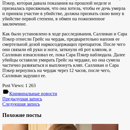
Пэкер, которая давала показания на прошлой неделе и
призналась присяжным, что она хотела, чтобы ее дочь умерла
и приняла участие в убийстве, должна признать свою вину в
убийстве первой степени, в обмен на пожизненное
заключение.
Как было установлено в ходе расследования, Салливан и Сара
Пэкер отнесли Грейс на чердак, предварительно напоив ее
смертельной дозой наркосодержащих препаратов. После чего
они связали ей руки и ноги, заткнули ей рот кляпом, и
Салливан изнасиловал ее, пока Сара Пэкер наблюдала. Далее
убийцы оставили умирать Грейс на чердаке, но она сумела
частично развязаться и выплюнуть кляп. Салливан и Сара
Пэкер вернулись на чердак через 12 часов, после чего,
Салливан задушил ее.
Post Views:
1 263
label
Криминальные новости
Предыдущая запись
Следующая запись
Похожие посты