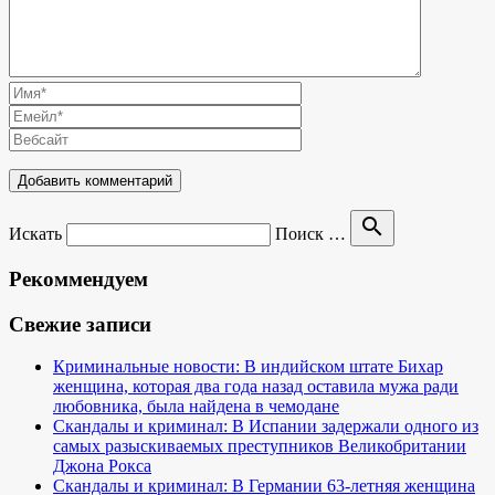
search
Искать
Поиск …
Рекоммендуем
Свежие записи
Криминальные новости: В индийском штате Бихар
женщина, которая два года назад оставила мужа ради
любовника, была найдена в чемодане
Скандалы и криминал: В Испании задержали одного из
самых разыскиваемых преступников Великобритании
Джона Рокса
Скандалы и криминал: В Германии 63-летняя женщина