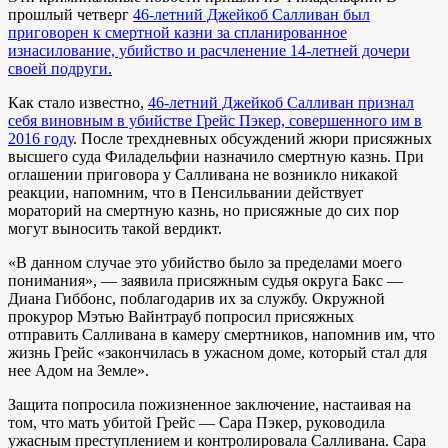
прошлый четверг
46-летний Джейкоб Салливан был
приговорен к смертной казни за спланированное
изнасилование, убийство и расчленение 14-летней дочери
своей подруги.
Как стало известно,
46-летний Джейкоб Салливан признал
себя виновным в убийстве Грейс Пэкер, совершенного им в
2016 году
. После трехдневных обсуждений жюри присяжных
высшего суда Филадельфии назначило смертную казнь. При
оглашении приговора у Салливана не возникло никакой
реакции, напомним, что в Пенсильвании действует
мораторий на смертную казнь, но присяжные до сих пор
могут выносить такой вердикт.
«В данном случае это убийство было за пределами моего
понимания», — заявила присяжным судья округа Бакс —
Диана Гиббонс, поблагодарив их за службу. Окружной
прокурор Мэтью Вайнтрауб попросил присяжных
отправить Салливана в камеру смертников, напомнив им, что
жизнь Грейс «закончилась в ужасном доме, который стал для
нее Адом на Земле».
Защита попросила пожизненное заключение, настаивая на
том, что мать убитой Грейс — Сара Пэкер, руководила
ужасным преступлением и контролировала Салливана. Сара