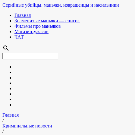
Серийные убийцы, маньяки, извращенцы и насильники
Главная
Знаменитые маньяки — список
Фильмы про маньяков
Магазин-ужасов
ЧАТ
search
Главная
/
Криминальные новости
/