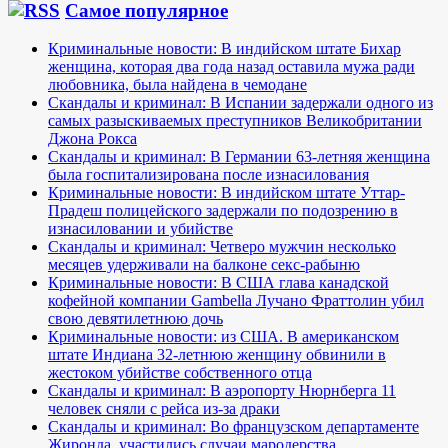
Самое популярное
Криминальные новости: В индийском штате Бихар
женщина, которая два года назад оставила мужа ради
любовника, была найдена в чемодане
Скандалы и криминал: В Испании задержали одного из
самых разыскиваемых преступников Великобритании
Джона Рокса
Скандалы и криминал: В Германии 63-летняя женщина
была госпитализирована после изнасилования
Криминальные новости: В индийском штате Уттар-
Прадеш полицейского задержали по подозрению в
изнасиловании и убийстве
Скандалы и криминал: Четверо мужчин несколько
месяцев удерживали на балконе секс-рабыню
Криминальные новости: В США глава канадской
кофейной компании Gambella Лучано Фраттолин убил
свою девятилетнюю дочь
Криминальные новости: из США. В американском
штате Индиана 32-летнюю женщину обвинили в
жестоком убийстве собственного отца
Скандалы и криминал: В аэропорту Нюрнберга 11
человек сняли с рейса из-за драки
Скандалы и криминал: Во французском департаменте
Жиронда, участились случаи мародерства