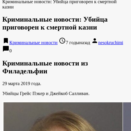
Криминальные новости: Убийца приговорен к смертной
казни
Криминальные новости: Убийца
приговорен к смертной казни
bookmark
access_time
person
Криминальные новости
7 годыназад
nesokruchimi
chat_bubble
0
Криминальные новости из
Филадельфии
29 марта 2019 года.
Убийцы Грейс Пэкер и Джейкоб Салливан.