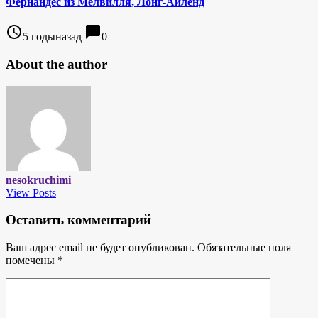
Фернандес из Мелвилля, Лонг-Айленд
access_time
chat_bubble
5 годыназад
0
About the author
nesokruchimi
View Posts
Оставить комментарий
Ваш адрес email не будет опубликован.
Обязательные поля
помечены
*