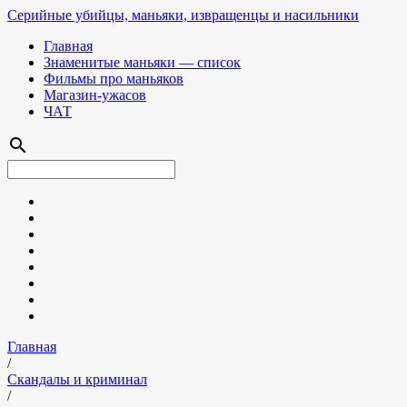
Серийные убийцы, маньяки, извращенцы и насильники
Главная
Знаменитые маньяки — список
Фильмы про маньяков
Магазин-ужасов
ЧАТ
search
Главная
/
Скандалы и криминал
/