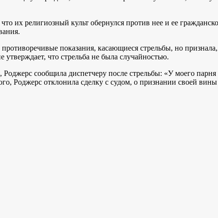
, что их религиозный культ обернулся против нее и ее граждан
вания.
противоречивые показания, касающиеся стрельбы, но признала,
ие утверждает, что стрельба не была случайностью.
1, Роджерс сообщила диспетчеру после стрельбы: «У моего парня
 того, Роджерс отклонила сделку с судом, о признании своей вин