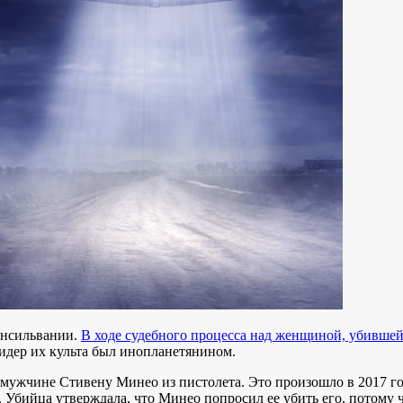
енсильвании.
В ходе судебного процесса над женщиной, убившей
лидер их культа был инопланетянином.
у мужчине Стивену Минео из пистолета. Это произошло в 2017 го
 . Убийца утверждала, что Минео попросил ее убить его, потому ч