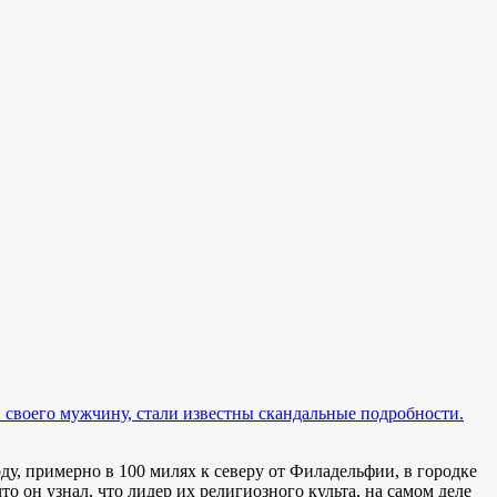
 своего мужчину, стали известны скандальные подробности.
ду, примерно в 100 милях к северу от Филадельфии, в городке
то он узнал, что лидер их религиозного культа, на самом деле