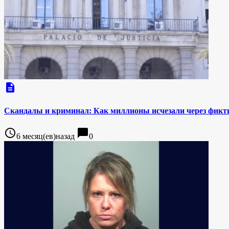
description
Скандалы и криминал: Как миллионы исчезали через фикт
access_time
chat_bubble
6 месяц(ев)назад
0