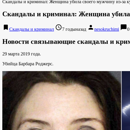
Скандалы и криминал: Женщина убила своего мужчину из-за к
Скандалы и криминал: Женщина убила 
bookmark
access_time
person
chat_bubble
Скандалы и криминал
7 годыназад
nesokruchimi
0
Новости связывающие скандалы и кри
29 марта 2019 года.
Убийца Барбара Роджерс.