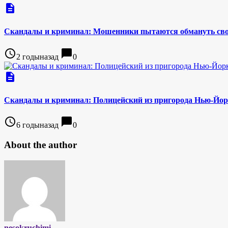
description
Скандалы и криминал: Мошенники пытаются обмануть сво
access_time
chat_bubble
2 годыназад
0
description
Скандалы и криминал: Полицейский из пригорода Нью-Йор
access_time
chat_bubble
6 годыназад
0
About the author
nesokruchimi