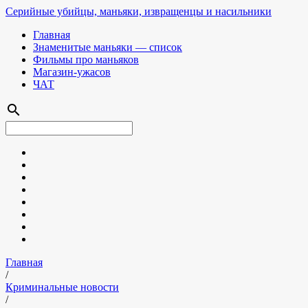
Серийные убийцы, маньяки, извращенцы и насильники
Главная
Знаменитые маньяки — список
Фильмы про маньяков
Магазин-ужасов
ЧАТ
search
Главная
/
Криминальные новости
/