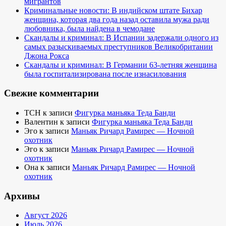
мигрантов
Криминальные новости: В индийском штате Бихар
женщина, которая два года назад оставила мужа ради
любовника, была найдена в чемодане
Скандалы и криминал: В Испании задержали одного из
самых разыскиваемых преступников Великобритании
Джона Рокса
Скандалы и криминал: В Германии 63-летняя женщина
была госпитализирована после изнасилования
Свежие комментарии
TCH
к записи
Фигурка маньяка Теда Банди
Валентин
к записи
Фигурка маньяка Теда Банди
Эго
к записи
Маньяк Ричард Рамирес — Ночной
охотник
Эго
к записи
Маньяк Ричард Рамирес — Ночной
охотник
Она
к записи
Маньяк Ричард Рамирес — Ночной
охотник
Архивы
Август 2026
Июль 2026