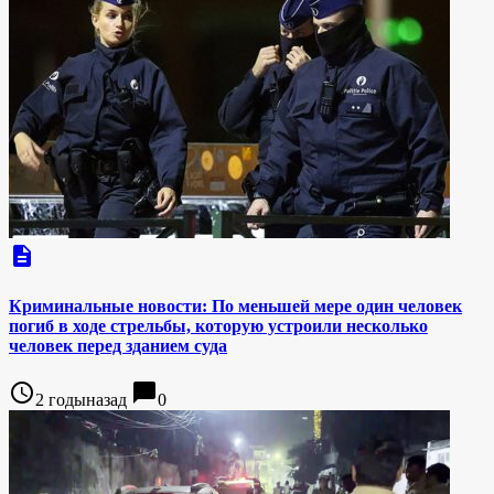
description
Криминальные новости: По меньшей мере один человек
погиб в ходе стрельбы, которую устроили несколько
человек перед зданием суда
access_time
chat_bubble
2 годыназад
0