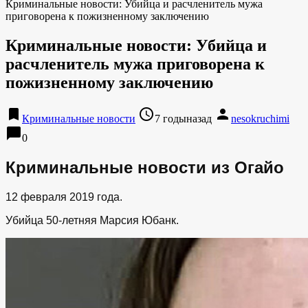
Криминальные новости: Убийца и расчленитель мужа
приговорена к пожизненному заключению
Криминальные новости: Убийца и
расчленитель мужа приговорена к
пожизненному заключению
bookmark
access_time
person
Криминальные новости
7 годыназад
nesokruchimi
chat_bubble
0
Криминальные новости из Огайо
12 февраля 2019 года.
Убийца 50-летняя Марсия Юбанк.