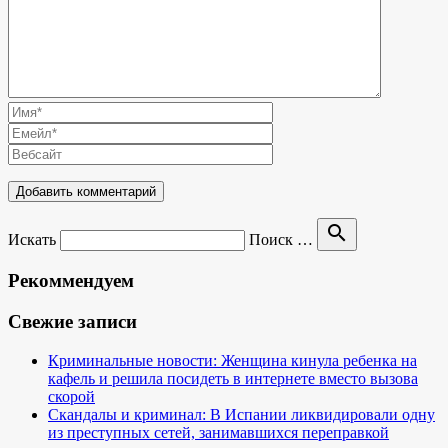
search
Искать
Поиск …
Рекоммендуем
Свежие записи
Криминальные новости: Женщина кинула ребенка на
кафель и решила посидеть в интернете вместо вызова
скорой
Скандалы и криминал: В Испании ликвидировали одну
из преступных сетей, занимавшихся переправкой