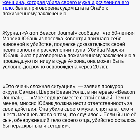
женщина, которая убила своего мужа и рсчленила его
тело
, была приговорена судом штата Огайо к
пожизненному заключению.
Журнал «Akron Beacon Journal» сообщает, что 50-летняя
Марсия Юбанк из поселка Ковентри признала себя
виновной в убийстве, подделке доказательств своей
невиновности и расчленении трупа. Убийца Марсия
Юбанк была приговорена к пожизненному заключению в
прошедшую пятницу в суде Акрона, она может быть
условно-досрочно освобождена через 20 лет.
«Это очень сложная ситуация», — заявил прокурор
округа Саммит, Шерри Беван Уолш, в интервью «Beacon
Journal», — «Мое сердце вместе с этой семьёй. Тем не
менее, миссис Юбанк должна нести ответственность за
свои действия. Она убила своего мужа, спрятала тело и
шесть месяцев лгала о том, что случилось. Если бы не её
сын, обнаруживший тело своего отца, убийство осталось
бы нераскрытым и сегодня».