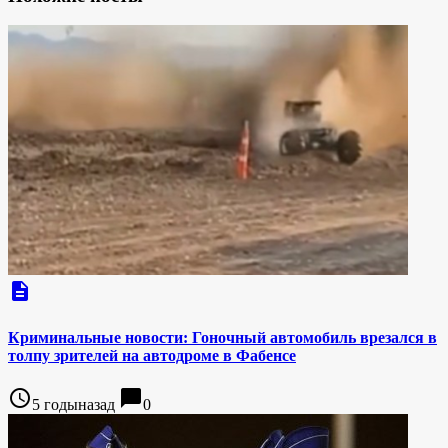
description
Криминальные новости: Гоночный автомобиль врезался в
толпу зрителей на автодроме в Фабенсе
access_time
chat_bubble
5 годыназад
0