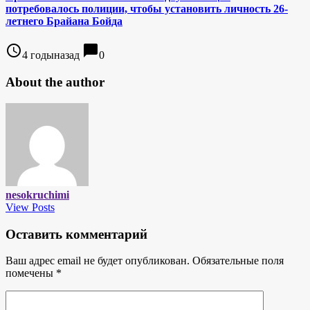
потребовалось полиции, чтобы установить личность 26-
летнего Брайана Бойда
access_time
chat_bubble
4 годыназад
0
About the author
nesokruchimi
View Posts
Оставить комментарий
Ваш адрес email не будет опубликован.
Обязательные поля
помечены
*