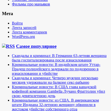
Фильмы про маньяков
Мета
Войти
Лента записей
Лента комментариев
WordPress.org
Самое популярное
Скандалы и криминал: В Германии 63-летняя женщина
была госпитализирована после изнасилования
Криминальные новости: В индийском штате Уттар-
Прадеш полицейского задержали по подозрению в
изнасиловании и убийстве
Скандалы и криминал: Четверо мужчин несколько
месяцев удерживали на балконе секс-рабыню
Криминальные новости: В США глава канадской
кофейной компании Gambella Лучано Фраттолин убил
свою девятилетнюю дочь
Криминальные новости: из США. В американском
штате Индиана 32-летнюю женщину обвинили в
жестоком убийстве собственного отца