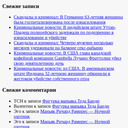
Свежие записи
Скандалы и криминал: В Германии 63-летняя женщина
была госпитализирована после изнасилования
Криминальные новости: В индийском штате Уттар-
Прадеш полицейского задержали по подозрению в
изнасиловании и убийстве
Скандалы и криминал: Четверо мужчин несколько
месяцев удерживали на балконе секс-рабыню
Криминальные новости: В США глава канадской
кофейной компании Gambella Лучано Фраттолин убил
свою девятилетнюю дочь
Криминальные новости: из США. В американском
штате Индиана 32-летнюю женщину обвинили в
жестоком убийстве собственного отца
Свежие комментарии
TCH
к записи
Фигурка маньяка Теда Банди
Валентин
к записи
Фигурка маньяка Теда Банди
Эго
к записи
Маньяк Ричард Рамирес — Ночной
охотник
Эго
к записи
Маньяк Ричард Рамирес — Ночной
охотник