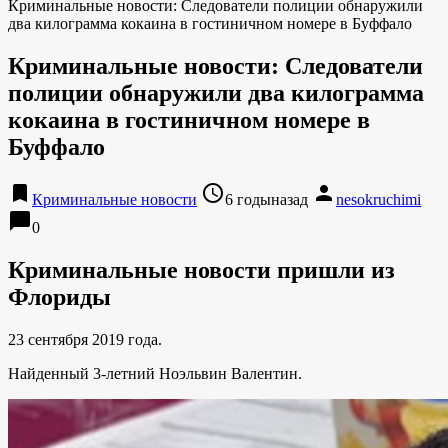
Криминальные новости: Следователи полиции обнаружили
два килограмма кокаина в гостиничном номере в Буффало
Криминальные новости: Следователи
полиции обнаружили два килограмма
кокаина в гостиничном номере в
Буффало
bookmark
access_time
person
Криминальные новости
6 годыназад
nesokruchimi
chat_bubble
0
Криминальные новости пришли из
Флориды
23 сентября 2019 года.
Найденный 3-летний Ноэльвин Валентин.