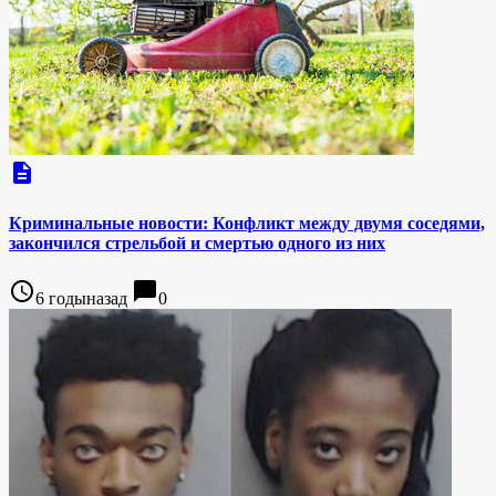
description
Криминальные новости: Конфликт между двумя соседями,
закончился стрельбой и смертью одного из них
access_time
chat_bubble
6 годыназад
0