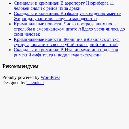
Скандалы и криминал: В аэропорту Нюрнберга 11
человек сняли с рейса из-за драки
Скандалы и криминал: Во французском департаменте
Жиронда, участились случаи мародерства
Криминальные новости: Число пострадавших после
стрельбы в американском штате Айдахо увеличилось до
семи человек
Криминальные новости: Женщина избавилась от экс-
супруга, организовав его убийство серной кислотой
Скандалы и криминал: В Италии мужчина подделал
римский амфитеатр и водил туда экскурсии
Рекоммендуем
Proudly powered by
WordPress
Designed by
Themient