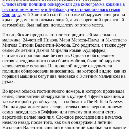
Следователи полиции обнаружили два килограмма кокаина в
гостиничном номере в Буффало, где останавливалась семья
Флориды,
чей 3-летний сын был позже обнаружен спящим на
крыльце дома незнакомых людей, а их сгоревший прокатный
автомобиль был найден неподалеку от этого места.
Полицейские продолжают поиски родителей маленького
мальчика, 24-летней Николь Мари Мерсед-Плауд, и 31-летнего
Мигеля Энтони Валентин-Колона. Его родители, а также друг
семьи 29-летний Дамил Мирелла Роман-Аудиффред,
считаются пропавшими без вести. Однако в обгоревшем
остове арендованного семьей автомобиля, были обнаружены
человеческие останки. На прошлой неделе следователи
полиции обнародовали видеозапись, на которой видно, как из
горящей машины бегут два человека с 3-летним мальчиком на
руках.
Во время обыска гостиничного номера, в котором проживала
семья, следователи обнаружили в кулере 4,4 фунта кокаина, а
также второй пустой кулер, — сообщает «The Buffalo News».
Эта находка может дать следователям новые версии, почему
семья находилась в Буффало или почему они могли стать
вероятной целью насилия. Сложное расследование началось
неделю назад, после того, как был обнаружен 3-летний
Ноэльвин Валентин, спящий в картонной коробке на крыльце