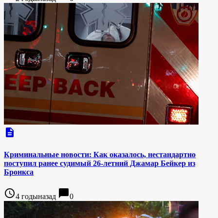
description
Криминальные новости: Как оказалось, нестандартно
поступил ранее судимый 26-летний Джамар Бейкер из
Бронкса
access_time
chat_bubble
4 годыназад
0