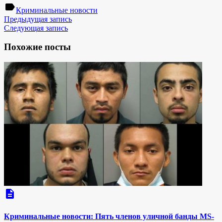
label
Криминальные новости
Предыдущая запись
Следующая запись
Похожие посты
description
Криминальные новости: Пять членов уличной банды MS-