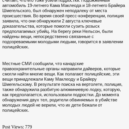
считает, что его тоже убили подростки. Подожженный
автомобиль 19-летнего Кама Маклеода и 18-летнего Брайера
Шмегельского, был обнаружен неподалеку от места
происшествия.
Во время своей пресс-конференции, полиция
заявила, что они обнаружили 2 августа ключевые
доказательства, которые помогли сузить розыск
предполагаемых убийц. На берегу реки Нельсон, были
найдены вещи, непосредственно связанные с
подозреваемыми молодыми людьми, говорится в заявлении
полицейских.
Местные СМИ сообщили, что канадские
правоохранительные органы направили дайверов, которые
смогли найти многие вещи. Как полагают полицейские, эти
вещи принадлежали Каму Маклеоду и Брайеру
Шмегельскому. В результате поиска на вертолете, полиция,
также обнаружила разбитую алюминиевую лодку, которую,
как предполагается, использовали подростки. До момента
обнаружения двух тел, родители обвиняемых в убийстве
молодых людей не верили, что их дети бежали от
полицейских.
Post Views:
779