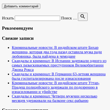
search
Искать
Поиск …
Рекоммендуем
Свежие записи
Криминальные новости: В индийском штате Бихар
женщина, которая два года назад оставила мужа ради
любовника, была найдена в чемодане
Скандалы и криминал: В Испании задержали одного из
самых разыскиваемых преступников Великобритании
Джона Рокса
Скандалы и криминал: В Германии 63-летняя женщина
была госпитализирована после изнасилования
Криминальные новости: В индийском штате Уттар-
Прадеш полицейского задержали по подозрению в
изнасиловании и убийстве
Скандалы и криминал: Четверо мужчин несколько
месяцев удерживали на балконе секс-рабыню