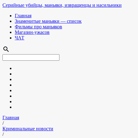
Серийные убийцы, маньяки, извращенцы и насильники
Главная
Знаменитые маньяки — список
Фильмы про маньяков
Магазин-ужасов
ЧАТ
search
Главная
/
Криминальные новости
/