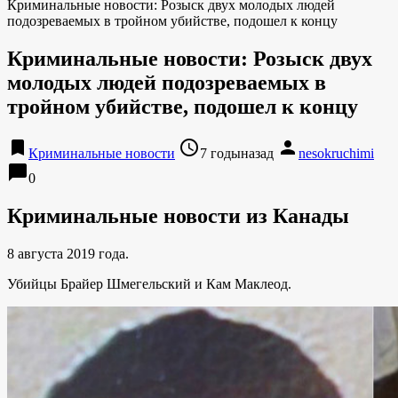
Криминальные новости: Розыск двух молодых людей
подозреваемых в тройном убийстве, подошел к концу
Криминальные новости: Розыск двух
молодых людей подозреваемых в
тройном убийстве, подошел к концу
bookmark
access_time
person
Криминальные новости
7 годыназад
nesokruchimi
chat_bubble
0
Криминальные новости из Канады
8 августа 2019 года.
Убийцы Брайер Шмегельский и Кам Маклеод.