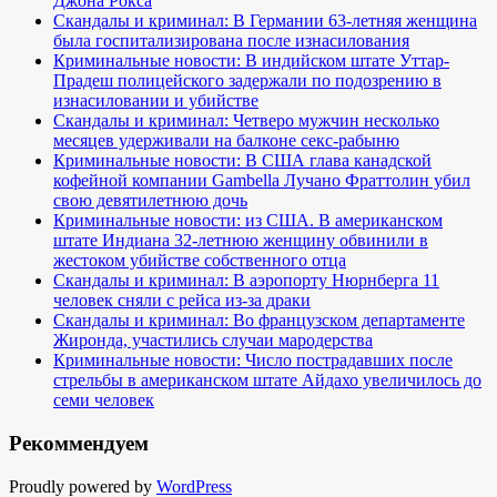
Джона Рокса
Скандалы и криминал: В Германии 63-летняя женщина
была госпитализирована после изнасилования
Криминальные новости: В индийском штате Уттар-
Прадеш полицейского задержали по подозрению в
изнасиловании и убийстве
Скандалы и криминал: Четверо мужчин несколько
месяцев удерживали на балконе секс-рабыню
Криминальные новости: В США глава канадской
кофейной компании Gambella Лучано Фраттолин убил
свою девятилетнюю дочь
Криминальные новости: из США. В американском
штате Индиана 32-летнюю женщину обвинили в
жестоком убийстве собственного отца
Скандалы и криминал: В аэропорту Нюрнберга 11
человек сняли с рейса из-за драки
Скандалы и криминал: Во французском департаменте
Жиронда, участились случаи мародерства
Криминальные новости: Число пострадавших после
стрельбы в американском штате Айдахо увеличилось до
семи человек
Рекоммендуем
Proudly powered by
WordPress