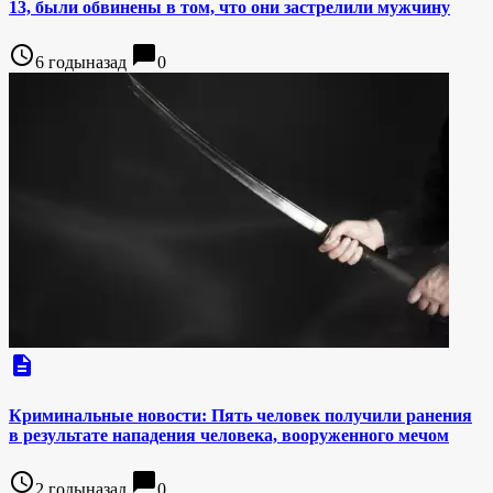
13, были обвинены в том, что они застрелили мужчину
access_time
chat_bubble
6 годыназад
0
description
Криминальные новости: Пять человек получили ранения
в результате нападения человека, вооруженного мечом
access_time
chat_bubble
2 годыназад
0