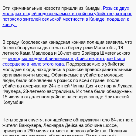
Эти криминальные новости пришли из Канады.
Розыск двух
молодых людей подозреваемых в тройном убийстве, которое
потрясло жителей сельской местности в Канаде, подошел к
концу.
В среду Королевская канадская конная полиция заявила, что
были обнаружены два тела на берегу реки Манитобы, 19-
летнего Кама Маклеода и 18-летнего Брайера Шмегельского
—
молодых людей обвиняемых в убийстве, которое было
совершено в июле этого года.
Подозреваемые в убийстве
молодые люди, находились в розыске правоохранительными
органами почти месяц.
Обвиняемые в убийстве молодые
люди, были объявлены в розыск по всей стране, после
убийства американки 24-летней Чинны Диз и ее парня Лукаса
Фаулера, 23-летнего австралийца. Их тела были обнаружены
15 июля в отдаленном районе на северо-западе Британской
Колумбии.
Четыре дня спустя, полицейские обнаружили тело 64-летнего
жителя Ванкувера, Леонарда Дейка на обочине шоссе,
примерно в 290 милях от места первого убийства. Полиция