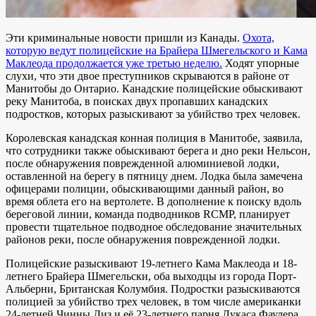
Эти криминальные новости пришли из Канады.
Охота,
которую ведут полицейские на Брайера Шмегельского и Кама
Маклеода продолжается уже третью неделю.
Ходят упорные
слухи, что эти двое преступников скрываются в районе от
Манитобы до Онтарио. Канадские полицейские обыскивают
реку Манитоба, в поисках двух пропавших канадских
подростков, которых разыскивают за убийство трех человек.
Королевская канадская конная полиция в Манитобе, заявила,
что сотрудники также обыскивают берега и дно реки Нельсон,
после обнаружения поврежденной алюминиевой лодки,
оставленной на берегу в пятницу днем. Лодка была замечена
офицерами полиции, обыскивающими данный район, во
время облета его на вертолете. В дополнение к поиску вдоль
береговой линии, команда подводников RCMP, планирует
провести тщательное подводное обследование значительных
районов реки, после обнаружения поврежденной лодки.
Полицейские разыскивают 19-летнего Кама Маклеода и 18-
летнего Брайера Шмегельски, оба выходцы из города Порт-
Альберни, Британская Колумбия. Подростки разыскиваются
полицией за убийство трех человек, в том числе американки
24-летней Чинны Диз и её 23-летнего парня Лукаса Фаулера