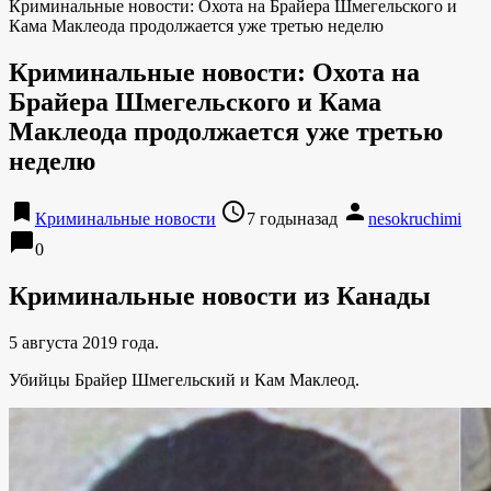
Криминальные новости: Охота на Брайера Шмегельского и
Кама Маклеода продолжается уже третью неделю
Криминальные новости: Охота на
Брайера Шмегельского и Кама
Маклеода продолжается уже третью
неделю
bookmark
access_time
person
Криминальные новости
7 годыназад
nesokruchimi
chat_bubble
0
Криминальные новости из Канады
5 августа 2019 года.
Убийцы Брайер Шмегельский и Кам Маклеод.