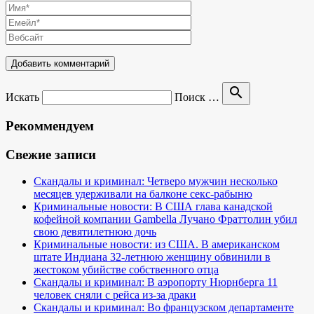
search
Искать
Поиск …
Рекоммендуем
Свежие записи
Скандалы и криминал: Четверо мужчин несколько
месяцев удерживали на балконе секс-рабыню
Криминальные новости: В США глава канадской
кофейной компании Gambella Лучано Фраттолин убил
свою девятилетнюю дочь
Криминальные новости: из США. В американском
штате Индиана 32-летнюю женщину обвинили в
жестоком убийстве собственного отца
Скандалы и криминал: В аэропорту Нюрнберга 11
человек сняли с рейса из-за драки
Скандалы и криминал: Во французском департаменте