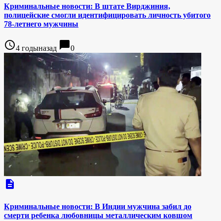
Криминальные новости: В штате Вирджиния,
полицейские смогли идентифицировать личность убитого
78-летнего мужчины
access_time
chat_bubble
4 годыназад
0
description
Криминальные новости: В Индии мужчина забил до
смерти ребенка любовницы металлическим ковшом