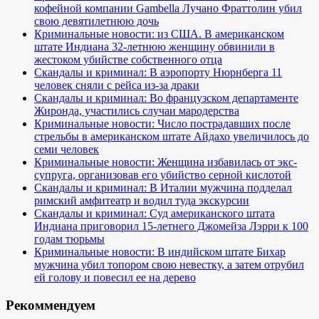
кофейной компании Gambella Лучано Фраттолин убил
свою девятилетнюю дочь
Криминальные новости: из США. В американском
штате Индиана 32-летнюю женщину обвинили в
жестоком убийстве собственного отца
Скандалы и криминал: В аэропорту Нюрнберга 11
человек сняли с рейса из-за драки
Скандалы и криминал: Во французском департаменте
Жиронда, участились случаи мародерства
Криминальные новости: Число пострадавших после
стрельбы в американском штате Айдахо увеличилось до
семи человек
Криминальные новости: Женщина избавилась от экс-
супруга, организовав его убийство серной кислотой
Скандалы и криминал: В Италии мужчина подделал
римский амфитеатр и водил туда экскурсии
Скандалы и криминал: Суд американского штата
Индиана приговорил 15-летнего Джомейза Лэрри к 100
годам тюрьмы
Криминальные новости: В индийском штате Бихар
мужчина убил топором свою невестку, а затем отрубил
ей голову и повесил ее на дерево
Рекоммендуем