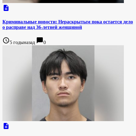
description
Криминальные новости: Нераскрытым пока остается дело
о расправе над 36-летней женщиной
access_time
chat_bubble
5 годыназад
0
description