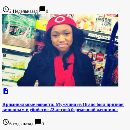
access_time
chat_bubble
2 Недельназад
0
description
Криминальные новости: Мужчина из Огайо был признан
виновным в убийстве 22-летней беременной женщины
access_time
chat_bubble
6 годыназад
0