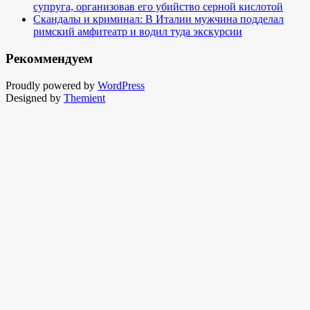
супруга, организовав его убийство серной кислотой
Скандалы и криминал: В Италии мужчина подделал
римский амфитеатр и водил туда экскурсии
Рекоммендуем
Proudly powered by
WordPress
Designed by
Themient