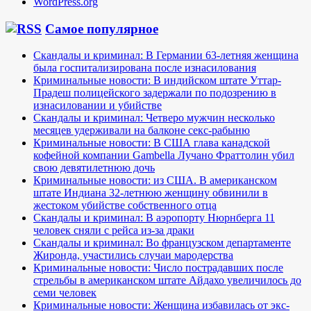
WordPress.org
Самое популярное
Скандалы и криминал: В Германии 63-летняя женщина
была госпитализирована после изнасилования
Криминальные новости: В индийском штате Уттар-
Прадеш полицейского задержали по подозрению в
изнасиловании и убийстве
Скандалы и криминал: Четверо мужчин несколько
месяцев удерживали на балконе секс-рабыню
Криминальные новости: В США глава канадской
кофейной компании Gambella Лучано Фраттолин убил
свою девятилетнюю дочь
Криминальные новости: из США. В американском
штате Индиана 32-летнюю женщину обвинили в
жестоком убийстве собственного отца
Скандалы и криминал: В аэропорту Нюрнберга 11
человек сняли с рейса из-за драки
Скандалы и криминал: Во французском департаменте
Жиронда, участились случаи мародерства
Криминальные новости: Число пострадавших после
стрельбы в американском штате Айдахо увеличилось до
семи человек
Криминальные новости: Женщина избавилась от экс-