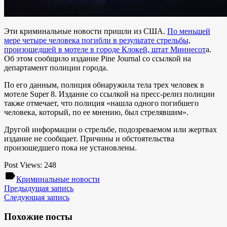
Эти криминальные новости пришли из США.
По меньшей
мере четыре человека погибли в результате стрельбы,
произошедшей в мотеле в городе Клокей, штат Миннесот
а.
Об этом сообщило издание
Pine Journal
со ссылкой на
департамент полиции города.
По его данным, полиция обнаружила тела трех человек в
мотеле Super 8. Издание со ссылкой на пресс-релиз полиции
также отмечает, что полиция «нашла одного погибшего
человека, который, по ее мнению, был стрелявшим».
Другой информации о стрельбе, подозреваемом или жертвах
издание не сообщает. Причины и обстоятельства
произошедшего пока не установлены.
Post Views:
248
label
Криминальные новости
Предыдущая запись
Следующая запись
Похожие посты