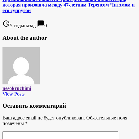
которая произошла между 47-летним Теренсом Читэмом и
его супругой
access_time
chat_bubble
5 годыназад
0
About the author
nesokruchimi
View Posts
Оставить комментарий
Ваш адрес email не будет опубликован.
Обязательные поля
помечены
*