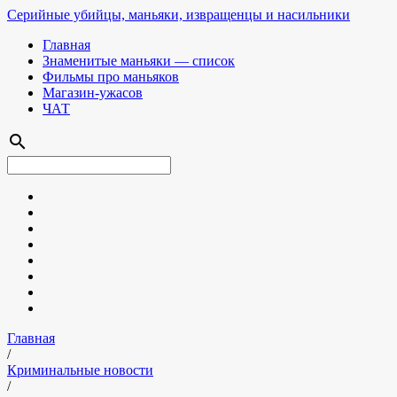
Серийные убийцы, маньяки, извращенцы и насильники
Главная
Знаменитые маньяки — список
Фильмы про маньяков
Магазин-ужасов
ЧАТ
search
Главная
/
Криминальные новости
/