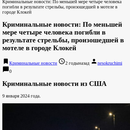
Криминальные новости: По меньшей мере четыре человека
погибли в результате стрельбы, произошедшей в мотеле в
городе Клокей
Криминальные новости: По меньшей
мере четыре человека погибли в
результате стрельбы, произошедшей в
мотеле в городе Клокей
bookmark
access_time
person
Криминальные новости
2 годыназад
nesokruchimi
chat_bubble
0
Криминальные новости из США
9 января 2024 года.