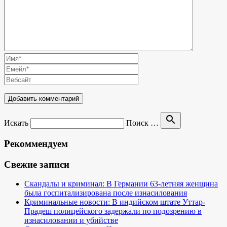
search
Искать
Поиск …
Рекоммендуем
Свежие записи
Скандалы и криминал: В Германии 63-летняя женщина
была госпитализирована после изнасилования
Криминальные новости: В индийском штате Уттар-
Прадеш полицейского задержали по подозрению в
изнасиловании и убийстве