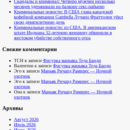
Скандалы и криминал: Четверо мужчин несколько
месяцев удерживали на балконе секс-рабыню
Криминальные новости: В США глава канадской
кофейной компании Gambella Лучано Фраттолин убил
свою девятилетнюю дочь
Криминальные новости: из США. В американском
штате Индиана 32-летнюю женщину обвинили в
жестоком убийстве собственного отца
Свежие комментарии
TCH
к записи
Фигурка маньяка Теда Банди
Валентин
к записи
Фигурка маньяка Теда Банди
Эго
к записи
Маньяк Ричард Рамирес — Ночной
охотник
Эго
к записи
Маньяк Ричард Рамирес — Ночной
охотник
Она
к записи
Маньяк Ричард Рамирес — Ночной
охотник
Архивы
Август 2026
Июль 2026
Июнь 2026