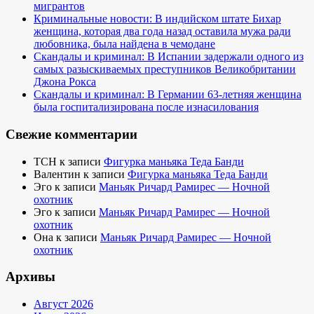
мигрантов
Криминальные новости: В индийском штате Бихар
женщина, которая два года назад оставила мужа ради
любовника, была найдена в чемодане
Скандалы и криминал: В Испании задержали одного из
самых разыскиваемых преступников Великобритании
Джона Рокса
Скандалы и криминал: В Германии 63-летняя женщина
была госпитализирована после изнасилования
Свежие комментарии
TCH
к записи
Фигурка маньяка Теда Банди
Валентин
к записи
Фигурка маньяка Теда Банди
Эго
к записи
Маньяк Ричард Рамирес — Ночной
охотник
Эго
к записи
Маньяк Ричард Рамирес — Ночной
охотник
Она
к записи
Маньяк Ричард Рамирес — Ночной
охотник
Архивы
Август 2026