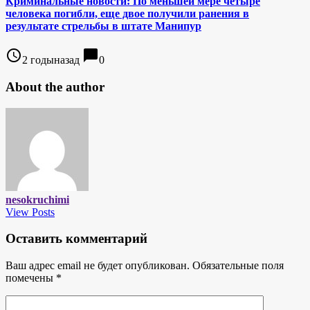
Криминальные новости: По меньшей мере четыре
человека погибли, еще двое получили ранения в
результате стрельбы в штате Манипур
access_time
chat_bubble
2 годыназад
0
About the author
nesokruchimi
View Posts
Оставить комментарий
Ваш адрес email не будет опубликован.
Обязательные поля
помечены
*