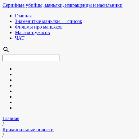
Серийные убийцы, маньяки, извращенцы и насильники
Главная
Знаменитые маньяки — список
Фильмы про маньяков
Магазин-ужасов
ЧАТ
search
Главная
/
Криминальные новости
/