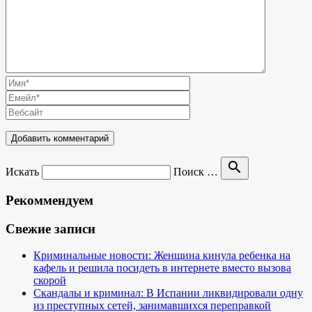
search
Искать
Поиск …
Рекоммендуем
Свежие записи
Криминальные новости: Женщина кинула ребенка на
кафель и решила посидеть в интернете вместо вызова
скорой
Скандалы и криминал: В Испании ликвидировали одну
из преступных сетей, занимавшихся переправкой