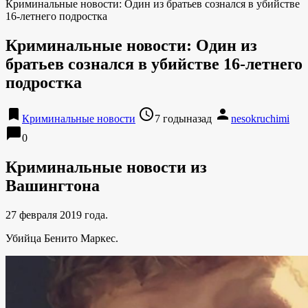
Криминальные новости: Один из братьев сознался в убийстве
16-летнего подростка
Криминальные новости: Один из
братьев сознался в убийстве 16-летнего
подростка
bookmark
access_time
person
Криминальные новости
7 годыназад
nesokruchimi
chat_bubble
0
Криминальные новости из
Вашингтона
27 февраля 2019 года.
Убийца Бенито Маркес.