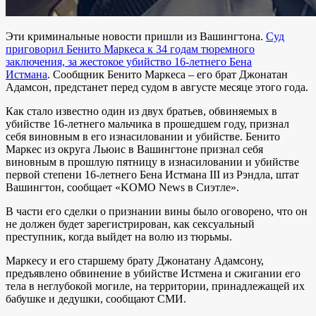
Эти криминальные новости пришли из Вашингтона.
Суд
приговорил Бенито Маркеса к 34 годам тюремного
заключения, за жестокое убийство 16-летнего Бена
Истмана
. Сообщник Бенито Маркеса – его брат Джонатан
Адамсон, предстанет перед судом в августе месяце этого года.
Как стало известно один из двух братьев, обвиняемых в
убийстве 16-летнего мальчика в прошедшем году, признал
себя виновным в его изнасиловании и убийстве. Бенито
Маркес из округа Льюис в Вашингтоне признал себя
виновным в прошлую пятницу в изнасиловании и убийстве
первой степени 16-летнего Бена Истмана III из Рэндла, штат
Вашингтон, сообщает «KOMO News в Сиэтле».
В части его сделки о признании вины было оговорено, что он
не должен будет зарегистрирован, как сексуальный
преступник, когда выйдет на волю из тюрьмы.
Маркесу и его старшему брату Джонатану Адамсону,
предъявлено обвинение в убийстве Истмена и сжигании его
тела в неглубокой могиле, на территории, принадлежащей их
бабушке и дедушки, сообщают СМИ.