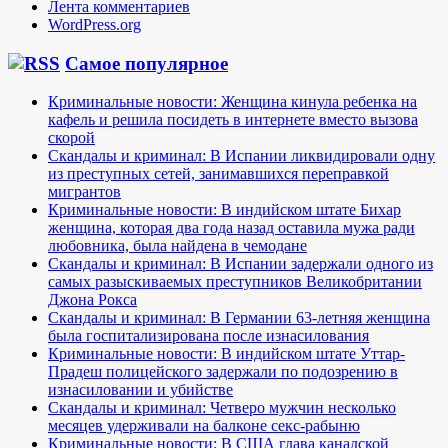
Лента комментариев
WordPress.org
Самое популярное
Криминальные новости: Женщина кинула ребенка на
кафель и решила посидеть в интернете вместо вызова
скорой
Скандалы и криминал: В Испании ликвидировали одну
из преступных сетей, занимавшихся переправкой
мигрантов
Криминальные новости: В индийском штате Бихар
женщина, которая два года назад оставила мужа ради
любовника, была найдена в чемодане
Скандалы и криминал: В Испании задержали одного из
самых разыскиваемых преступников Великобритании
Джона Рокса
Скандалы и криминал: В Германии 63-летняя женщина
была госпитализирована после изнасилования
Криминальные новости: В индийском штате Уттар-
Прадеш полицейского задержали по подозрению в
изнасиловании и убийстве
Скандалы и криминал: Четверо мужчин несколько
месяцев удерживали на балконе секс-рабыню
Криминальные новости: В США глава канадской