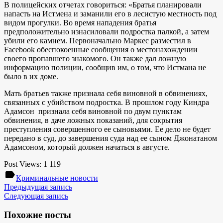
В полицейских отчетах говориться: «Братья планировали
напасть на Истмена и заманили его в лесистую местность под
видом прогулки. Во время нападения братья
предположительно изнасиловали подростка палкой, а затем
убили его камнем. Первоначально Маркес разместил в
Facebook обеспокоенные сообщения о местонахождении
своего пропавшего знакомого. Он также дал ложную
информацию полиции, сообщив им, о том, что Истмана не
было в их доме.
Мать братьев также признала себя виновной в обвинениях,
связанных с убийством подростка. В прошлом году Киндра
Адамсон признала себя виновной по двум пунктам
обвинения, в даче ложных показаний, для сокрытия
преступления совершенного ее сыновьями. Ее дело не будет
передано в суд, до завершения суда над ее сыном Джонатаном
Адамсоном, который должен начаться в августе.
Post Views:
1 119
label
Криминальные новости
Предыдущая запись
Следующая запись
Похожие посты