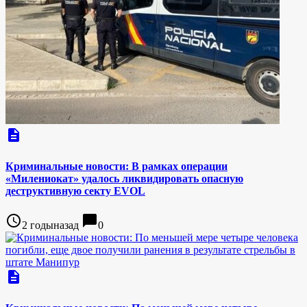
description
Криминальные новости: В рамках операции
«Милениокат» удалось ликвидировать опасную
деструктивную секту EVOL
access_time
chat_bubble
2 годыназад
0
description