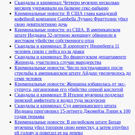
Скандалы и криминал: Четверо мужчин несколько
месяцев удерживали на балконе секс-рабыню
Криминальные новости: В США глава канадской
кофейной компании Gambella Лучано Фраттолин убил
свою девятилетнюю дочь
Криминальные новости: из США. В американском
штате Индиана 32-летнюю женщину обвинили в
жестоком убийстве собственного отца
Скандалы и криминал: В аэропорту Нюрнберга 11
человек сняли с рейса из-за драки
Скандалы и криминал: Во французском департаменте
Жиронда, участились случаи мародерства
Криминальные новости: Число пострадавших после
стрельбы в американском штате Айдахо увеличилось до
семи человек
Криминальные новости: Женщина избавилась от экс-
супруга, организовав его убийство серной кислотой
Скандалы и криминал: В Италии мужчина подделал
римский амфитеатр и водил туда экскурсии
Скандалы и криминал: Суд американского штата
Индиана приговорил 15-летнего Джомейза Лэрри к 100
годам тюрьмы
Криминальные новости: В индийском штате Бихар
мужчина убил топором свою невестку, а затем отрубил
ей голову и повесил ее на дерево