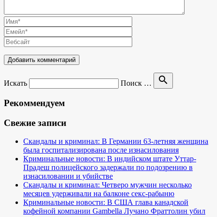
search
Искать
Поиск …
Рекоммендуем
Свежие записи
Скандалы и криминал: В Германии 63-летняя женщина
была госпитализирована после изнасилования
Криминальные новости: В индийском штате Уттар-
Прадеш полицейского задержали по подозрению в
изнасиловании и убийстве
Скандалы и криминал: Четверо мужчин несколько
месяцев удерживали на балконе секс-рабыню
Криминальные новости: В США глава канадской
кофейной компании Gambella Лучано Фраттолин убил