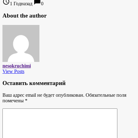
access_time
chat_bubble
1 Годназад
0
About the author
nesokruchimi
View Posts
Оставить комментарий
Ваш адрес email не будет опубликован.
Обязательные поля
помечены
*