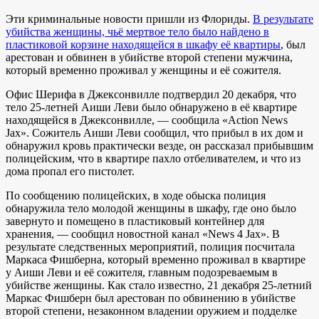
Эти криминальные новости пришли из Флориды.
В результате
убийства женщины, чьё мертвое тело было найдено в
пластиковой корзине находящейся в шкафу её квартиры
, был
арестован и обвинен в убийстве второй степени мужчина,
который временно проживал у женщины и её сожителя.
Офис Шерифа в Джексонвилле подтвердил 20 декабря, что
тело 25-летней Аиши Леви было обнаружено в её квартире
находящейся в Джексонвилле, — сообщила «Action News
Jax». Сожитель Аиши Леви сообщил, что прибыл в их дом и
обнаружил кровь практически везде, он рассказал прибывшим
полицейским, что в квартире пахло отбеливателем, и что из
дома пропал его пистолет.
По сообщению полицейских, в ходе обыска полиция
обнаружила тело молодой женщины в шкафу, где оно было
завернуто и помещено в пластиковый контейнер для
хранения, — сообщил новостной канал «News 4 Jax». В
результате следственных мероприятий, полиция посчитала
Маркаса Фишберна, который временно проживал в квартире
у Аиши Леви и её сожителя, главным подозреваемым в
убийстве женщины. Как стало известно, 21 декабря 25-летний
Маркас Фишберн был арестован по обвинению в убийстве
второй степени, незаконном владении оружием и подделке