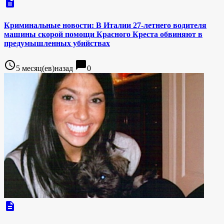
description
Криминальные новости: В Италии 27-летнего водителя
машины скорой помощи Красного Креста обвиняют в
предумышленных убийствах
access_time
chat_bubble
5 месяц(ев)назад
0
description