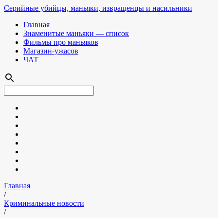
Серийные убийцы, маньяки, извращенцы и насильники
Главная
Знаменитые маньяки — список
Фильмы про маньяков
Магазин-ужасов
ЧАТ
search
Главная
/
Криминальные новости
/