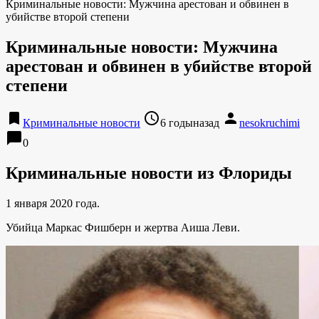
Криминальные новости: Мужчина арестован и обвинен в
убийстве второй степени
Криминальные новости: Мужчина
арестован и обвинен в убийстве второй
степени
bookmark
access_time
person
Криминальные новости
6 годыназад
nesokruchimi
chat_bubble
0
Криминальные новости из Флориды
1 января 2020 года.
Убийца Маркас Фишберн и жертва Аиша Леви.