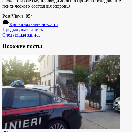
срока, а также ему необходимо было пройти обследование
психического состояния здоровья.
Post Views:
854
label
Криминальные новости
Предыдущая запись
Следующая запись
Похожие посты