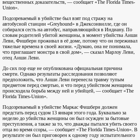
вещественных доказательств, — сообщает «The Florida Times-
Union».
Подозреваемый в убийстве был взят под стражу на
автобусной станции «Greyhound» в Джексонвилле, где он
собирался сесть на автобус, направляющийся в Индиану. По
словам родителей убитой женщины, в момент убийства Аиши
Леви, Фишберн проживал в её доме, потому что он переживал
тяжелые времена в своей жизни. «Думаю, она не понимала,
что приглашает монстра в свой дом», — сказал Марлоу Леви,
отец Аиши Леви.
До сих пор еще не опубликована официальная причина
смерти. Однако результаты расследования позволяют
предположить, что Аиши Леви перенесла травму тупым
предметом перед смертью, и что перед убийством женщины
происходила борьба между ней и убийцей, — сообщает «The
Florida Times-Union».
Подозреваемый в убийстве Маркас Фишберн должен
предстать перед судом 13 января этого года. Буквально за
неделю до убийства женщины он был осужден за бытовые
преступления, а также за то, что дважды пытался убить своего
отца во время ссоры, — сообщает «The Florida Times-Union». В
результате он был приговорен к одному году испытательного