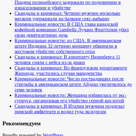
Прадеш полицейского задержали по подозрению в
изнасиловании и убийстве
Скандалы и криминал: Четверо мужчин несколько
месяцев удерживали на балконе секс-рабыню
Криминальные новости: В США глава канадской
кофейной компании Gambella Лучано Фраттолин убил
свою девятилетнюю дочь
Криминальные новости: из США. В американском
штате Индиана 32-летнюю женщину обвинили в
жестоком убийстве собственного отца
Скандалы и криминал: В аэропорту Нюрнберга 11
человек сняли с рейса из-за драки
Скандалы и криминал: Во французском департаменте
Жиронда, участились случаи мародерства
Криминальные новости: Число пострадавших после
стрельбы в американском штате Айдахо увеличилось до
семи человек
Криминальные новости: Женщина избавилась от экс-
супруга, организовав его убийство серной кислотой
Скандалы и криминал: В Италии мужчина подделал
римский амфитеатр и водил туда экскурсии
Рекоммендуем
Proudly powered by
WordPress