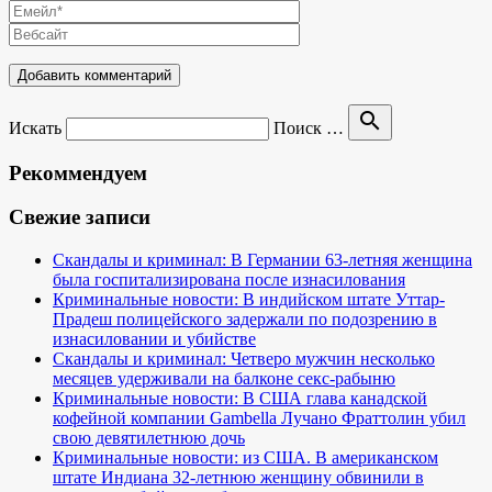
search
Искать
Поиск …
Рекоммендуем
Свежие записи
Скандалы и криминал: В Германии 63-летняя женщина
была госпитализирована после изнасилования
Криминальные новости: В индийском штате Уттар-
Прадеш полицейского задержали по подозрению в
изнасиловании и убийстве
Скандалы и криминал: Четверо мужчин несколько
месяцев удерживали на балконе секс-рабыню
Криминальные новости: В США глава канадской
кофейной компании Gambella Лучано Фраттолин убил
свою девятилетнюю дочь
Криминальные новости: из США. В американском
штате Индиана 32-летнюю женщину обвинили в