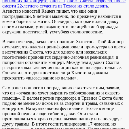
погибших на концерте рэпера Трэвиса Скотта возросло, после
смерти 22-летнего студента из Техаса их стало девять
.
Агенство новостей Reuters пишет, что ещё один
пострадавший, 9-летний мальчик, по-прежнему находится в
коме и борется за жизнь. Очевидцы, которые видели давку
своими глазами, утверждают, что полицейские баррикады
окружали посетителей, усугубляя столпотворение.
В свою очередь, начальник полиции Хьюстона Трой Финнер
отмечает, что власти проинформировали промоутера во время
выступления Скотта, что для одного или нескольких
посетителей проводится сердечно-лёгочная реанимация, и
попросили остановить концерт. Между тем адвокат Скотта
раскритиковал заявления полиции как непоследовательные.
Он заявил, что должностные лица Хьюстона должны
прекратить «высасывание из пальца».
Сам рэпер попросил пострадавших связаться с ним, заявив,
что он «отчаянно хочет выразить соболезнования и оказать
помощь». В целом против продюсера и Трэвиса Скотта было
подано не менее 50 исков из-за смертей и травм, связанных с
концертом. На музыкальном фестивале в Техасе в конце
прошлой недели люди гибли в давке. Они стали
проталкиваться к краю сцены, вызвав панику и нанося друг
другу травмы. В итоге госпитализировали 17 человек, из