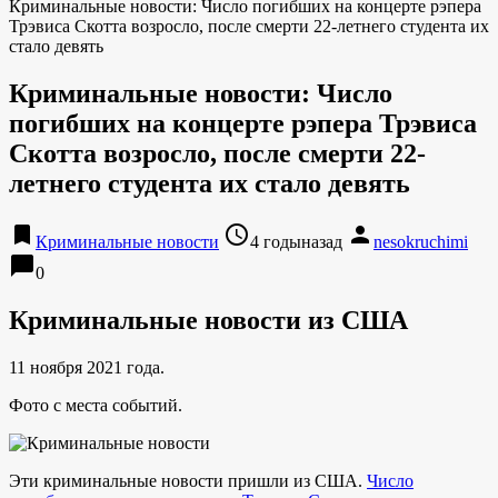
Криминальные новости: Число погибших на концерте рэпера
Трэвиса Скотта возросло, после смерти 22-летнего студента их
стало девять
Криминальные новости: Число
погибших на концерте рэпера Трэвиса
Скотта возросло, после смерти 22-
летнего студента их стало девять
bookmark
access_time
person
Криминальные новости
4 годыназад
nesokruchimi
chat_bubble
0
Криминальные новости из США
11 ноября 2021 года.
Фото с места событий.
Эти криминальные новости пришли из США.
Число