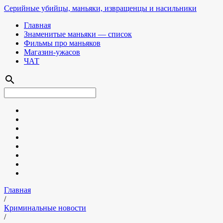
Серийные убийцы, маньяки, извращенцы и насильники
Главная
Знаменитые маньяки — список
Фильмы про маньяков
Магазин-ужасов
ЧАТ
search
Главная
/
Криминальные новости
/