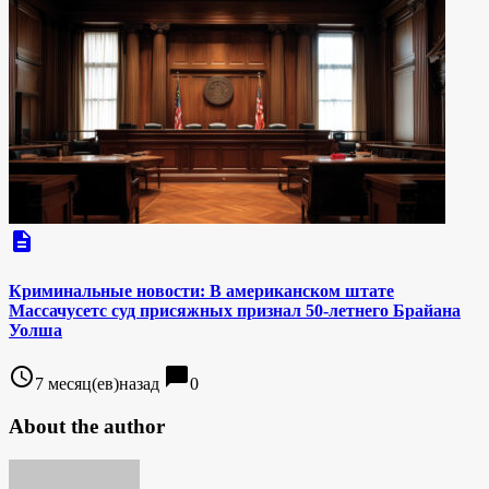
description
Криминальные новости: В американском штате
Массачусетс суд присяжных признал 50-летнего Брайана
Уолша
access_time
chat_bubble
7 месяц(ев)назад
0
About the author