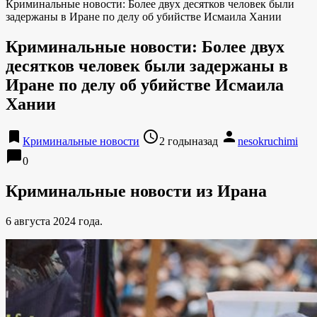
Криминальные новости: Более двух десятков человек были
задержаны в Иране по делу об убийстве Исмаила Хании
Криминальные новости: Более двух
десятков человек были задержаны в
Иране по делу об убийстве Исмаила
Хании
bookmark
access_time
person
Криминальные новости
2 годыназад
nesokruchimi
chat_bubble
0
Криминальные новости из Ирана
6 августа 2024 года.