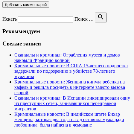
search
Искать
Поиск …
Рекоммендуем
Свежие записи
Скандалы и криминал: Ограбления музеев и домов
накрыли Францию волной
Криминальные новости: В США 15-летнего подростка
задержали по подозрению в убийстве 78-летнего
мужчины
Криминальные новости: Женщина кинула ребенка на
кафель и решила посидеть в интернете вместо вызова
скорой
Скандалы и криминал: В Испании ликвидировали одну
из преступных сетей, занимавшихся переправкой
мигрантов
Криминальные новости: В индийском штате Бихар
женщина, которая два года назад оставила мужа ради
любовника, была найдена в чемодане