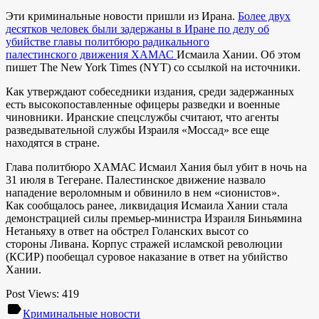
Эти криминальные новости пришли из Ирана.
Более двух
десятков человек были задержаны в Иране по делу об
убийстве главы политбюро радикального
палестинского движения ХАМАС
Исмаила Хании. Об этом
пишет The New York Times (NYT) со ссылкой на источники.
Как утверждают собеседники издания, среди задержанных
есть высокопоставленные офицеры разведки и военные
чиновники. Иранские спецслужбы считают, что агенты
разведывательной службы Израиля «Моссад» все еще
находятся в стране.
Глава политбюро ХАМАС Исмаил Хания был убит в ночь на
31 июля в Тегеране. Палестинское движение назвало
нападение вероломным и обвинило в нем «сионистов».
Как сообщалось ранее, ликвидация Исмаила Хании стала
демонстрацией силы премьер-министра Израиля Биньямина
Нетаньяху в ответ на обстрел Голанских высот со
стороны Ливана. Корпус стражей исламской революции
(КСИР) пообещал суровое наказание в ответ на убийство
Хании.
Post Views:
419
label
Криминальные новости