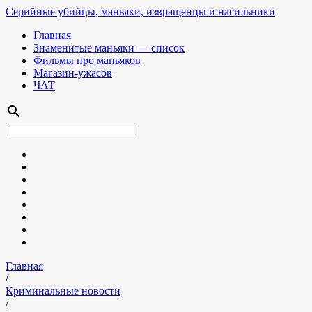
Серийные убийцы, маньяки, извращенцы и насильники
Главная
Знаменитые маньяки — список
Фильмы про маньяков
Магазин-ужасов
ЧАТ
search
Главная
/
Криминальные новости
/