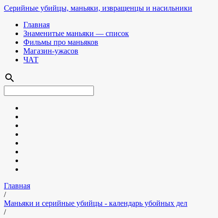
Серийные убийцы, маньяки, извращенцы и насильники
Главная
Знаменитые маньяки — список
Фильмы про маньяков
Магазин-ужасов
ЧАТ
search
Главная
/
Маньяки и серийные убийцы - календарь убойных дел
/