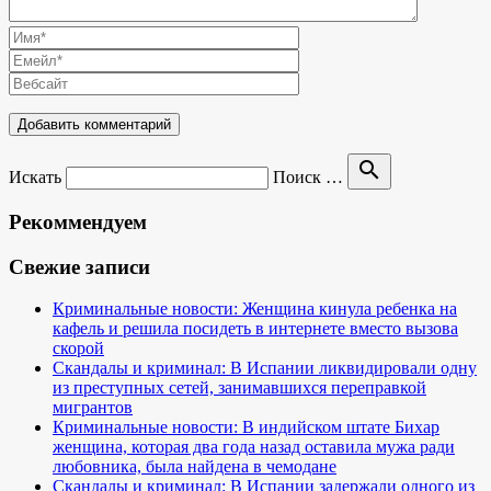
search
Искать
Поиск …
Рекоммендуем
Свежие записи
Криминальные новости: Женщина кинула ребенка на
кафель и решила посидеть в интернете вместо вызова
скорой
Скандалы и криминал: В Испании ликвидировали одну
из преступных сетей, занимавшихся переправкой
мигрантов
Криминальные новости: В индийском штате Бихар
женщина, которая два года назад оставила мужа ради
любовника, была найдена в чемодане
Скандалы и криминал: В Испании задержали одного из