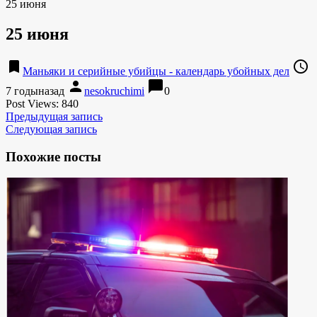
25 июня
25 июня
bookmark
access_time
Маньяки и серийные убийцы - календарь убойных дел
person
chat_bubble
7 годыназад
nesokruchimi
0
Post Views:
840
Предыдущая запись
Следующая запись
Похожие посты