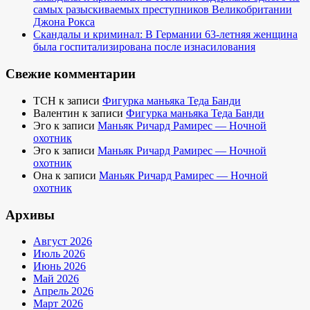
самых разыскиваемых преступников Великобритании
Джона Рокса
Скандалы и криминал: В Германии 63-летняя женщина
была госпитализирована после изнасилования
Свежие комментарии
TCH
к записи
Фигурка маньяка Теда Банди
Валентин
к записи
Фигурка маньяка Теда Банди
Эго
к записи
Маньяк Ричард Рамирес — Ночной
охотник
Эго
к записи
Маньяк Ричард Рамирес — Ночной
охотник
Она
к записи
Маньяк Ричард Рамирес — Ночной
охотник
Архивы
Август 2026
Июль 2026
Июнь 2026
Май 2026
Апрель 2026
Март 2026