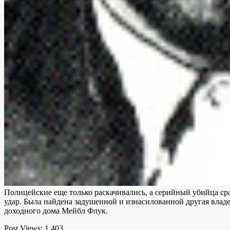
Полицейские еще только раскачивались, а серийный убийца ср
удар. Была найдена задушенной и изнасилованной другая владе
доходного дома Мейбл Флук.
Post Views:
1 403