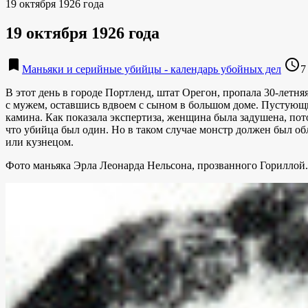
19 октября 1926 года
19 октября 1926 года
bookmark
access_time
Маньяки и серийные убийцы - календарь убойных дел
7
В этот день в городе Портленд, штат Орегон, пропала 30-летня
с мужем, оставшись вдвоем с сыном в большом доме. Пустующи
камина. Как показала экспертиза, женщина была задушена, по
что убийца был один. Но в таком случае монстр должен был о
или кузнецом.
Фото маньяка Эрла Леонарда Нельсона, прозванного Гориллой.