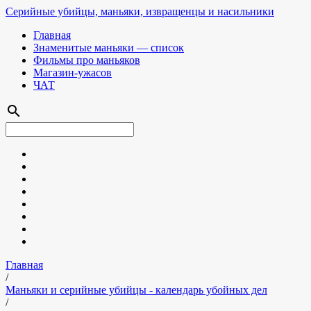
Серийные убийцы, маньяки, извращенцы и насильники
Главная
Знаменитые маньяки — список
Фильмы про маньяков
Магазин-ужасов
ЧАТ
search
Главная
/
Маньяки и серийные убийцы - календарь убойных дел
/