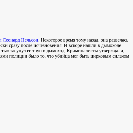
л Леонард Нельсон
. Некоторое время тому назад, она развелась
ски сразу после исчезновения. И вскоре нашли в дымоходе
остью засунул ее труп в дымоход. Криминалисты утверждали,
иями полиции было то, что убийца мог быть цирковым силачом