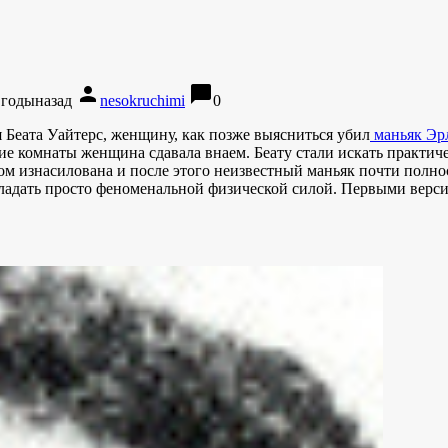
person
chat_bubble
 годыназад
nesokruchimi
0
я Беата Уайтерс, женщину, как позже выясниться убил
маньяк Эр
е комнаты женщина сдавала внаем. Беату стали искать практиче
том изнасилована и после этого неизвестный маньяк почти полн
бладать просто феноменальной физической силой. Первыми верс