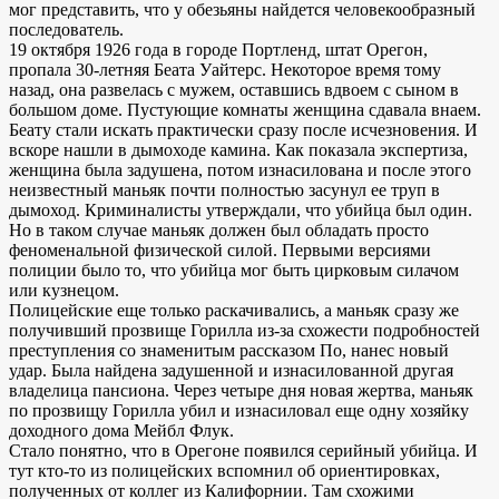
мог представить, что у обезьяны найдется человекообразный
последователь.
19 октября 1926 года в городе Портленд, штат Орегон,
пропала 30-летняя Беата Уайтерс. Некоторое время тому
назад, она развелась с мужем, оставшись вдвоем с сыном в
большом доме. Пустующие комнаты женщина сдавала внаем.
Беату стали искать практически сразу после исчезновения. И
вскоре нашли в дымоходе камина. Как показала экспертиза,
женщина была задушена, потом изнасилована и после этого
неизвестный маньяк почти полностью засунул ее труп в
дымоход. Криминалисты утверждали, что убийца был один.
Но в таком случае маньяк должен был обладать просто
феноменальной физической силой. Первыми версиями
полиции было то, что убийца мог быть цирковым силачом
или кузнецом.
Полицейские еще только раскачивались, а маньяк сразу же
получивший прозвище Горилла из-за схожести подробностей
преступления со знаменитым рассказом По, нанес новый
удар. Была найдена задушенной и изнасилованной другая
владелица пансиона. Через четыре дня новая жертва, маньяк
по прозвищу Горилла убил и изнасиловал еще одну хозяйку
доходного дома Мейбл Флук.
Стало понятно, что в Орегоне появился серийный убийца. И
тут кто-то из полицейских вспомнил об ориентировках,
полученных от коллег из Калифорнии. Там схожими