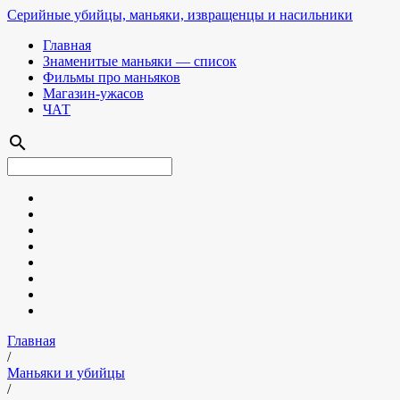
Серийные убийцы, маньяки, извращенцы и насильники
Главная
Знаменитые маньяки — список
Фильмы про маньяков
Магазин-ужасов
ЧАТ
search
Главная
/
Маньяки и убийцы
/