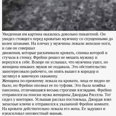
Увиденная им картина оказалась довольно пикантной. Он
увидел стоящего перед кроватью мужчину со спущенными до
колен штанами. На плечах у мужчины лежали женские ноги,
и сам он совершал
движения, которые раскачивали кровать, спинка которой и
стучала в стенку. Фрейни решил не мешать мужику и
вернулся к себе. Вскоре он услышал, что мужчина ушел, но
женщина никаких звуков не подавала. Это обстоятельство
заинтересовало рабочего, он опять вышел в коридор и
заглянул в замочную скважину.
Женщина по-прежнему лежала на кровати, лица ее видно не
было, но Фрейни опознал ее по туфлям. Это была хозяйка
пансиона, отличавшаяся весьма строгими взглядами. Фрейни
отправился на поиски мужа женщины Джорджа Рассела. Тот
сидел у конторки. Услышав рассказ постояльца, Джордж взял
запасные ключи и отправился к указанной Фрейни комнате.
На кровати действительно лежала его жена. Ее задушил и
изнасиловал неизвестный маньяк.