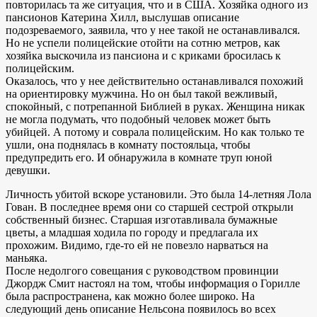
повторилась та же ситуация, что и в США. Хозяйка одного из
пансионов Катерина Хилл, выслушав описание
подозреваемого, заявила, что у нее такой не останавливался.
Но не успели полицейские отойти на сотню метров, как
хозяйка выскочила из пансиона и с криками бросилась к
полицейским.
Оказалось, что у нее действительно останавливался похожий
на ориентировку мужчина. Но он был такой вежливый,
спокойный, с потрепанной Библией в руках. Женщина никак
не могла подумать, что подобный человек может быть
убийцей. А потому и соврала полицейским. Но как только те
ушли, она поднялась в комнату постояльца, чтобы
предупредить его. И обнаружила в комнате труп юной
девушки.
Личность убитой вскоре установили. Это была 14-летняя Лола
Гован. В последнее время они со старшей сестрой открыли
собственный бизнес. Старшая изготавливала бумажные
цветы, а младшая ходила по городу и предлагала их
прохожим. Видимо, где-то ей не повезло нарваться на
маньяка.
После недолгого совещания с руководством провинции
Джордж Смит настоял на том, чтобы информация о Горилле
была распространена, как можно более широко. На
следующий день описание Нельсона появилось во всех