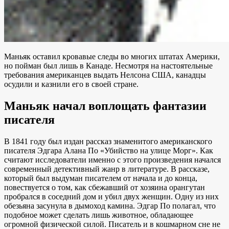
Маньяк оставил кровавые следы во многих штатах Америки,
но пойман был лишь в Канаде. Несмотря на настоятельные
требования американцев выдать Нелсона США, канадцы
осудили и казнили его в своей стране.
Маньяк начал воплощать фантазии
писателя
В 1841 году был издан рассказ знаменитого американского
писателя Эдгара Алана По «Убийство на улице Морг». Как
считают исследователи именно с этого произведения начался
современный детективный жанр в литературе. В рассказе,
который был выдуман писателем от начала и до конца,
повествуется о том, как сбежавший от хозяина орангутан
пробрался в соседний дом и убил двух женщин. Одну из них
обезьяна засунула в дымоход камина. Эдгар По полагал, что
подобное может сделать лишь животное, обладающее
огромной физической силой. Писатель и в кошмарном сне не