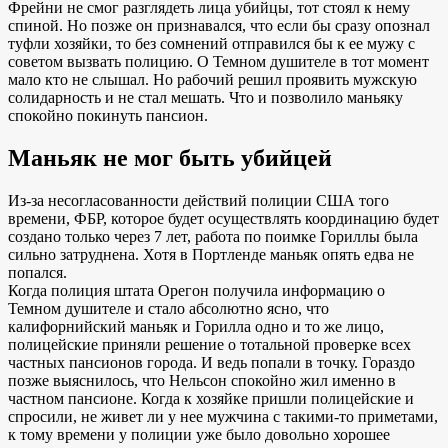
Фрейни не смог разглядеть лица убийцы, тот стоял к нему
спиной. Но позже он признавался, что если бы сразу опознал
туфли хозяйки, то без сомнений отправился бы к ее мужу с
советом вызвать полицию. О Темном душителе в тот момент
мало кто не слышал. Но рабочий решил проявить мужскую
солидарность и не стал мешать. Что и позволило маньяку
спокойно покинуть пансион.
Маньяк не мог быть убийцей
Из-за несогласованности действий полиции США того
времени, ФБР, которое будет осуществлять координацию будет
создано только через 7 лет, работа по поимке Гориллы была
сильно затруднена. Хотя в Портленде маньяк опять едва не
попался.
Когда полиция штата Орегон получила информацию о
Темном душителе и стало абсолютно ясно, что
калифорнийский маньяк и Горилла одно и то же лицо,
полицейские приняли решение о тотальной проверке всех
частных пансионов города. И ведь попали в точку. Гораздо
позже выяснилось, что Нельсон спокойно жил именно в
частном пансионе. Когда к хозяйке пришли полицейские и
спросили, не живет ли у нее мужчина с такими-то приметами,
к тому времени у полиции уже было довольно хорошее