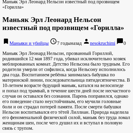
Маньяк Эрл Леонард Нельсон известный под прозвищем
«Горилла»
Маньяк Эрл Леонард Нельсон
известный под прозвищем «Горилла»
bookmark
access_time
person
chat_bubble
Маньяки и убийцы
7 годыназад
nesokruchimi
0
Маньяк Эрл Леонард Нельсон, прозванный Гориллой,
родившийся 12 мая 1897 года, убивал исключительно хозяек
меблированных комнат. Детство Нельсона было трудным. Его
родители умерли от сифилиса, когда Нельсону исполнилось
два года. Воспитанием ребёнка занималась бабушка по
материнской линии, последовательница пятидесятничества. В
10-летнем возрасте будущий маньяк, катался на велосипеде
и попал под трамвай, в течение шести дней после несчастного
случая он оставался без сознания. Парень поправился, однако
его поведение стало неустойчивым, его мучили головные
боли и он страдал потерей памяти. После смерти бабушки
Нельсон воспитывался его тётей Лиллиан. Природа наделила
его феноменальной физической силой, маньяк без труда ломал
женщинам шеи, после чего душил их и вступал в половую
связь с трупом.