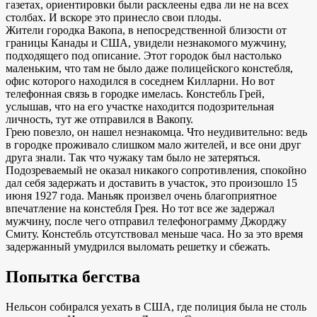
газетах, ориентировки были расклеены едва ли не на всех
столбах. И вскоре это принесло свои плоды.
Жители городка Вакопа, в непосредственной близости от
границы Канады и США, увидели незнакомого мужчину,
подходящего под описание. Этот городок был настолько
маленьким, что там не было даже полицейского констебля,
офис которого находился в соседнем Килларни. Но вот
телефонная связь в городке имелась. Констебль Грей,
услышав, что на его участке находится подозрительная
личность, тут же отправился в Вакопу.
Грею повезло, он нашел незнакомца. Что неудивительно: ведь
в городке проживало слишком мало жителей, и все они друг
друга знали. Так что чужаку там было не затеряться.
Подозреваемый не оказал никакого сопротивления, спокойно
дал себя задержать и доставить в участок, это произошло 15
июня 1927 года. Маньяк произвел очень благоприятное
впечатление на констебля Грея. Но тот все же задержал
мужчину, после чего отправил телефонограмму Джорджу
Смиту. Констебль отсутствовал меньше часа. Но за это время
задержанный умудрился выломать решетку и сбежать.
Попытка бегства
Нельсон собирался уехать в США, где полиция была не столь