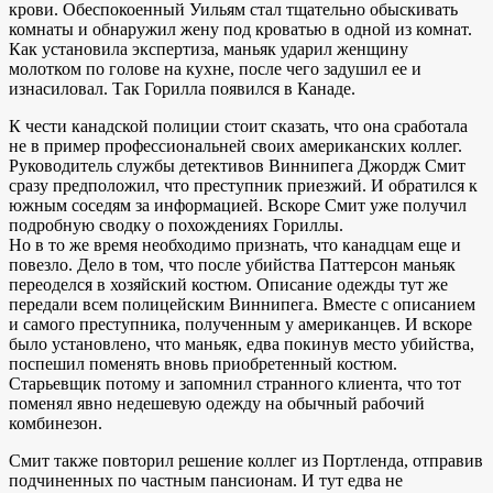
крови. Обеспокоенный Уильям стал тщательно обыскивать
комнаты и обнаружил жену под кроватью в одной из комнат.
Как установила экспертиза, маньяк ударил женщину
молотком по голове на кухне, после чего задушил ее и
изнасиловал. Так Горилла появился в Канаде.
К чести канадской полиции стоит сказать, что она сработала
не в пример профессиональней своих американских коллег.
Руководитель службы детективов Виннипега Джордж Смит
сразу предположил, что преступник приезжий. И обратился к
южным соседям за информацией. Вскоре Смит уже получил
подробную сводку о похождениях Гориллы.
Но в то же время необходимо признать, что канадцам еще и
повезло. Дело в том, что после убийства Паттерсон маньяк
переоделся в хозяйский костюм. Описание одежды тут же
передали всем полицейским Виннипега. Вместе с описанием
и самого преступника, полученным у американцев. И вскоре
было установлено, что маньяк, едва покинув место убийства,
поспешил поменять вновь приобретенный костюм.
Старьевщик потому и запомнил странного клиента, что тот
поменял явно недешевую одежду на обычный рабочий
комбинезон.
Смит также повторил решение коллег из Портленда, отправив
подчиненных по частным пансионам. И тут едва не