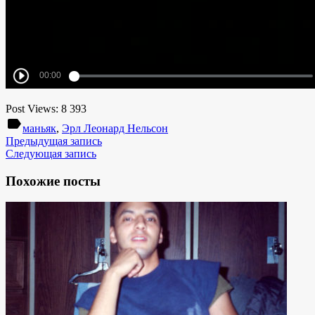
Post Views:
8 393
label
маньяк
,
Эрл Леонард Нельсон
Предыдущая запись
Следующая запись
Похожие посты