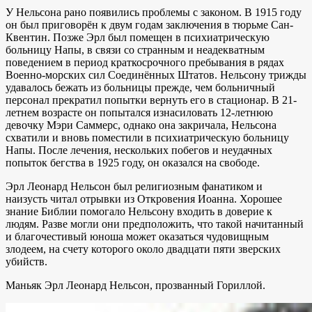
У Нельсона рано появились проблемы с законом. В 1915 году
он был приговорён к двум годам заключения в тюрьме Сан-
Квентин. Позже Эрл был помещен в психиатрическую
больницу Напы, в связи со странным и неадекватным
поведением в период краткосрочного пребывания в рядах
Военно-морских сил Соединённых Штатов. Нельсону трижды
удавалось бежать из больницы прежде, чем больничный
персонал прекратил попытки вернуть его в стационар. В 21-
летнем возрасте он попытался изнасиловать 12-летнюю
девочку Мэри Саммерс, однако она закричала, Нельсона
схватили и вновь поместили в психиатрическую больницу
Напы. После лечения, нескольких побегов и неудачных
попыток бегства в 1925 году, он оказался на свободе.
Эрл Леонард Нельсон был религиозным фанатиком и
наизусть читал отрывки из Откровения Иоанна. Хорошее
знание Библии помогало Нельсону входить в доверие к
людям. Разве могли они предположить, что такой начитанный
и благочестивый юноша может оказаться чудовищным
злодеем, на счету которого около двадцати пяти зверских
убийств.
Маньяк Эрл Леонард Нельсон, прозванный Гориллой.