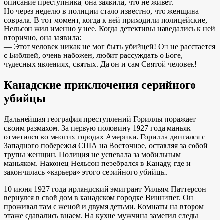
описание преступника, она заявила, что не живет.
Но через неделю в полиции стало известно, что женщина
соврала. В тот момент, когда к ней приходили полицейские,
Нельсон жил именно у нее. Когда детективы наведались к ней
вторично, она заявила:
— Этот человек никак не мог быть убийцей! Он не расстается
с Библией, очень набожен, любит рассуждать о Боге,
чудесных явлениях, святых. Да он и сам Святой человек!
Канадские приключения серийного
убийцы
Дальнейшая география преступлений Гориллы поражает
своим размахом. За первую половину 1927 года маньяк
отметился во многих городах Америки. Горилла двигался с
Западного побережья США на Восточное, оставляя за собой
трупы женщин. Полиция не успевала за мобильным
маньяком. Наконец Нельсон перебрался в Канаду, где и
закончилась «карьера» этого серийного убийцы.
10 июня 1927 года ирландский эмигрант Уильям Паттерсон
вернулся в свой дом в канадском городке Виннипег. Он
проживал там с женой и двумя детьми. Комнаты на втором
этаже сдавались внаем. На кухне мужчина заметил следы