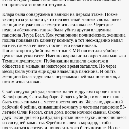
он принялся за поиски тетушки.
Клара была обнаружена в ванной на первом этаже. Позже
экспертиза установит, что неизвестный маньяк сломал шею
женщине и уже после смерти изнасиловал ее. Через две
недели абсолютно так же была убита другая владелица
пансиона Лаура Беал. Как установили полицейские, женщина
пошла показывать клиенту комнату, а тот неожиданно напал
на нее, сломал ей шею, после чего изнасиловал.
После второго убийства местные СМИ посвятили убийце
целые выпуски газет. Именно журналисты окрестили маньяка
Темным душителем. Публикации вызвали ажиотаж в
обществе и маньяк на некоторое время затаился. Но через
месяц была убита еще одна владелица пансиона. И опять
женщина была задушена с переломом шейных позвонков, а
потом изнасилована.
Свой следующий удар маньяк нанес в другом городе штата
Калифорния, Санта-Барбаре. И здесь убийца имел все шансы
быть схваченным на месте преступления. Железнодорожный
рабочий Фрейни, снимавший комнату в частном пансионе 53-
летней Олли Рассел, спал дома после ночной смены. Около
двух часов дня его разбудили ритмичные звуки, доносившиеся
из соседней комнаты. Фрейни вышел в коридор, чтобы
постучаться к соседу и попросить того быть потише. Но не