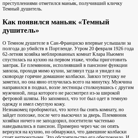
преступлениями отметился маньяк, получивший кличку
Темный душитель.
Как появился маньяк «Темный
душитель»
О Темном душителе в Сан-Франциско впервые услышали за
полгода до убийств в Портленде. Утром 20 февраля 1926 года
62-летняя хозяйка меблированных комнат Клара Ньюмен
спустилась на кухню на первом этаже, чтобы приготовить
завтрак. Ее племянник, исполнявший в пансионе функции
завхоза, проходя мимо кухни, заглянул туда и увидел на
сковороде горячие домашние колбаски. Завхоз тетушку не
заметил, но она явно отлучилась всего на минутку. Мужчина
направился в подвал, возле лестницы столкнувшись с другим
мужчиной, лица которого не рассмотрел из-за широкой
фетровой шляпы. Но запомнил, что тот был одет в темную
одежду и имел смуглую кожу.
Незнакомец пробормотал, что хотел бы снять комнату, но
зайдет попозже, после чего выскочил за дверь. Племянник
хозяйки ничего не заподозрил, посетители частенько
наведывались в пансион. Примерно через час он опять
вернулся на кухню, но обнаружил, что давешние колбаски
стоят нетронутыми. Это обстоятельство его обеспокоило. И