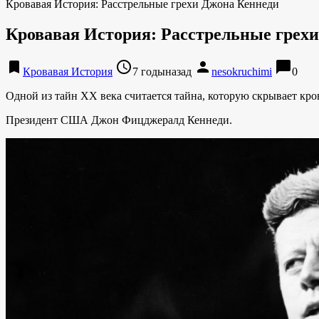
Кровавая История: Расстрельные грехи Джона Кеннеди
Кровавая История: Расстрельные грех
bookmark
access_time
person
chat_bubble
Кровавая История
7 годыназад
nesokruchimi
0
Одной из тайн ХХ века считается тайна, которую скрывает кр
Президент США Джон Фицджералд Кеннеди.