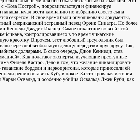
ертельно опасными для него оказались контакты с мафией. Это
н с «Коза Нострой», покровительствуя и финансируя
а папаша начал вести кампанию по избранию своего сына
тся секретом. В свое время были опубликованы документы,
тный американский эстрадный певец Фрэнк Синатра. Но более
ниц Кеннеди Джудит Икснер. Самое пикантное во всей этой
жейсикана, контролировавшего в то время чикагские
ьную красотку. Впрочем, этот любовный треугольник был
авали через любвеобильную девицу передачки друг другу. Так,
абитых долларами. В свою очередь, Джон Кеннеди, став
ормацией». Как полагают эксперты, изучающие преступные
има Фиделя Кастро. Дело в том, что желание ликвидировать
о гаванские бордели и наркопритоны, которые приносили ей
неди решил оставить Кубу в покое. За это кровавая история
и Харви Освальд, и особенно убийца Освальда Джек Руби, как