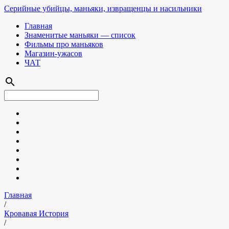
Серийные убийцы, маньяки, извращенцы и насильники
Главная
Знаменитые маньяки — список
Фильмы про маньяков
Магазин-ужасов
ЧАТ
search
Главная
/
Кровавая История
/