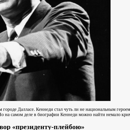
ком городе Далласе. Кеннеди стал чуть ли не национальным гер
 Но на самом деле в биографии Кеннеди можно найти немало кр
овор «президенту-плейбою»