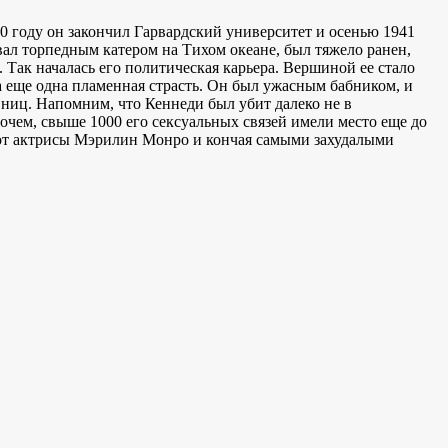
 году он закончил Гарвардский университет и осенью 1941
ал торпедным катером на Тихом океане, был тяжело ранен,
 Так началась его политическая карьера. Вершиной ее стало
 еще одна пламенная страсть. Он был ужасным бабником, и
ниц. Напомним, что Кеннеди был убит далеко не в
рочем, свыше 1000 его сексуальных связей имели место еще до
я от актрисы Мэрилин Монро и кончая самыми захудалыми