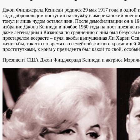
Джон Фицджералд Кеннеди родился 29 мая 1917 года в одной и
года добровольцем поступил на службу в американский военно
тонул и лишь чудом остался жив. После демобилизации он в 19
избрание Джона Кеннеди в ноябре 1960 года на пост президен
даже легендарный Казанова по сравнению с ним был безусым 
престарелом возрасте – пуля, якобы выпущенная Ли Харви Освал
женитьбы, так что во время его семейной жизни с красавицей
проститутками, к коим у президента был какой-то свой, особый
Президент США Джон Фицджералд Кеннеди и актриса Мэрил