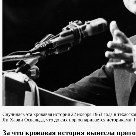
Случилась эта кровавая история 22 ноября 1963 года в техасс
Ли Харви Освальда, что до сих пор оспаривается историками.
За что кровавая история вынесла приг