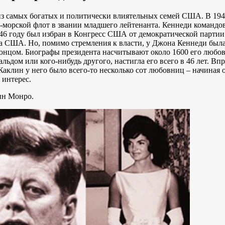
з самых богатых и политически влиятельных семей США. В 1940
-морской флот в звании младшего лейтенанта. Кеннеди командов
46 году был избран в Конгресс США от демократической партии.
та США. Но, помимо стремления к власти, у Джона Кеннеди была
юнцом. Биографы президента насчитывают около 1600 его любов
ьдом или кого-нибудь другого, настигла его всего в 46 лет. Вп
 Жаклин у него было всего-то несколько сот любовниц – начина
 интерес.
ин Монро.