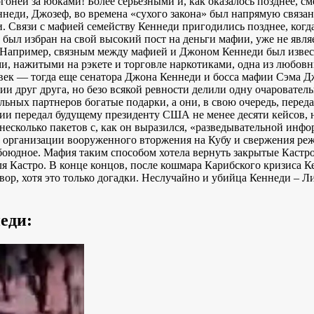
ней за юбками! Более серьезными и, как оказалось позднее, см
еннеди, Джозеф, во времена «сухого закона» был напрямую связа
 Связи с мафией семейству Кеннеди пригодились позднее, когд
л избран на свой высокий пост на деньги мафии, уже не являе
 Например, связным между мафией и Джоном Кеннеди был извес
и, нажитыми на рэкете и торговле наркотиками, одна из любов
век — тогда еще сенатора Джона Кеннеди и босса мафии Сэма Д
и друг друга, но безо всякой ревности делили одну очаровател
льных партнеров богатые подарки, а они, в свою очередь, перед
и передал будущему президенту США не менее десяти кейсов, н
есколько пакетов с, как он выразился, «разведывательной инф
 организации вооруженного вторжения на Кубу и свержения реж
боюдное. Мафия таким способом хотела вернуть закрытые Кастр
Кастро. В конце концов, после кошмара Карибского кризиса Кен
р, хотя это только догадки. Неслучайно и убийца Кеннеди – Л
еди: