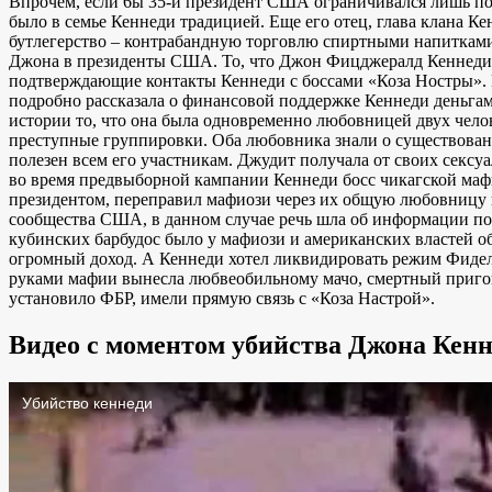
Впрочем, если 6ы 35-й президент США ограничивался лишь пого
было в семье Кеннеди традицией. Еще его отец, глава клана К
бутлегерство – контрабандную торговлю спиртными напитками.
Джона в президенты США. То, что Джон Фицджералд Кеннеди бы
подтверждающие контакты Кеннеди с боссами «Коза Ностры».
подробно рассказала о финансовой поддержке Кеннеди деньгам
истории то, что она была одновременно любовницей двух чело
преступные группировки. Оба любовника знали о существовани
полезен всем его участникам. Джудит получала от своих сексуа
во время предвыборной кампании Кеннеди босс чикагской мафи
президентом, переправил мафиози через их общую любовницу н
сообщества США, в данном случае речь шла об информации по
кубинских барбудос было у мафиози и американских властей о
огромный доход. А Кеннеди хотел ликвидировать режим Фиделя 
руками мафии вынесла любвеобильному мачо, смертный пригово
установило ФБР, имели прямую связь с «Коза Настрой».
Видео с моментом убийства Джона Кенн