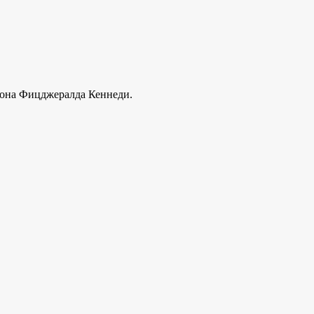
Джона Фицджералда Кеннеди.