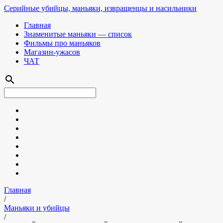
Серийные убийцы, маньяки, извращенцы и насильники
Главная
Знаменитые маньяки — список
Фильмы про маньяков
Магазин-ужасов
ЧАТ
search
Главная
/
Маньяки и убийцы
/