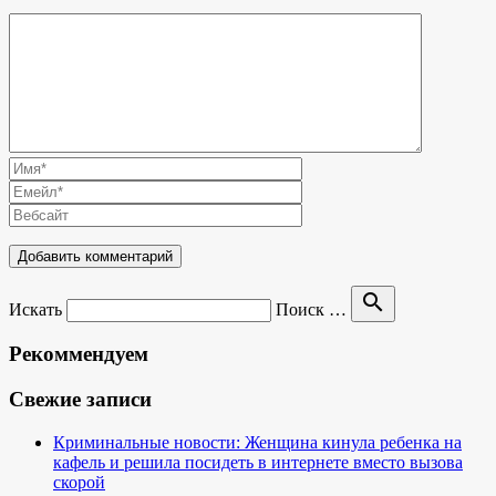
search
Искать
Поиск …
Рекоммендуем
Свежие записи
Криминальные новости: Женщина кинула ребенка на
кафель и решила посидеть в интернете вместо вызова
скорой