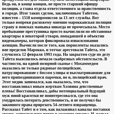
Ведь он, в конце концов, не просто старший офицер
полиции, а глава отдела ответственного за нравственность
в городе. Итог таких сделок, заключенным Табетом,
известен – 1518 компромиссов за
13 лет службы. Вот
только вопреки расхожему мнению марокканская полиция
страну в поисках маньяка никогда не прочесывала. Место
пребывание преступника просто вычислили по обстановке
квартиры и некоторой утвари, попадавшей в объектив
видеокамеры, которая фиксировала изнасилования
женщин. Вычисли после того, как порноленты оказались
вне пределов Марокко, и тотчас арестовали Табета, это
случилось 12 февраля 1993 года. На закрытом суде по делу
Табета выяснилось немало скабрезных обстоятельств. В
частности, на одной позорной скамье с Мохаммедом
оказались не только рядовые полицейские,
патрулировавшие с боссом улицы и высматривавшие для
него припозднившиеся парочки, но и, полицейский врач.
Этот медик занимался, как оказалось, тем, что
восстанавливал юным жертвам Хозяина девственные
плевы! Восстанавливал, дабы потенциальный будущий
муж юной красотки не поинтересовался, где это она
умудрилась потерять девственность, и не получил бы
законного права прирезать 54-летнего извращенца.
Рассказал Табет и о том, как налаживал каналы поставки
своего, запредельного порно в соседние страны. И, назвал