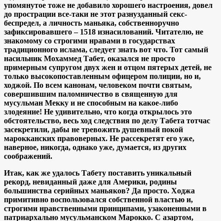
упомянутое тоже не добавило хорошего настроения, довел
до прострации все-таки не этот разнузданный секс-
беспредел, а личность маньяка, собственноручно
зафиксировавшего – 1518 изнасилований. Читателю, не
знакомому со строгими нравами в государствах
традиционного ислама, следует знать вот что. Тот самый
насильник Мохаммед Табет, оказался не просто
примерным супругом двух жен и отцом пятерых детей, не
только высокопоставленным офицером полиции, но и,
ходжой. По всем канонам, человеком почти святым,
совершившим паломничество в священную для
мусульман Мекку и не способным на какое-либо
злодеяние! Не удивительно, что когда открылось это
обстоятельство, весь ход следствия по делу Табета тотчас
засекретили, дабы не тревожить душевный покой
марокканских правоверных. Не рассекретят его уже,
наверное, никогда, однако уже, думается, из других
соображений.
Итак, как же удалось Табету поставить уникальный
рекорд, невиданный даже для Америки, родины
большинства серийных маньяков? Да просто. Ходжа
примитивно воспользовался собственной властью и,
строгими нравственными принципами, узаконенными в
патриархально мусульманском Марокко. С азартом,