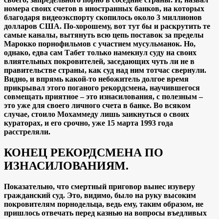
номера своих счетов в иностранных банков, на которых
благодаря видеоэкспорту скопилось около 3 миллионов
долларов США. По-хорошему, вот тут бы и раскрутить те
самые каналы, вытянуть всю цепь поставок за пределы
Марокко порнофильмов с участием мусульманок. Но,
однако, едва сам Табет только намекнул суду на своих
влиятельных покровителей, заседающих чуть ли не в
правительстве страны, как суд над ним тотчас свернули.
Видно, и впрямь какой-то небожитель долгое время
прикрывал этого поганого рекордсмена, научившегося
совмещать приятное – это изнасилования, с полезным –
это уже для своего личного счета в банке. Во всяком
случае, стоило Мохаммеду лишь заикнуться о своих
кураторах, и его срочно, уже 15 марта 1993 года
расстреляли.
КОНЕЦ РЕКОРДСМЕНА ПО
ИЗНАСИЛОВАНИЯМ.
Показательно, что смертный приговор вынес изуверу
гражданский суд. Это, видимо, было на руку высоким
покровителям порнодельца, ведь ему, таким образом, не
пришлось отвечать перед казнью на вопросы въедливых