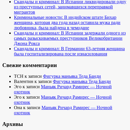
Скандалы и криминал: В Испании ликвидировали одну
из преступных сетей, занимавшихся переправкой
мигрантов
Криминальные новости: В индийском штате Бихар
женщина, которая два года назад оставила мужа ради
любовника, была найдена в чемодане
Скандалы и криминал: В Испании задержали одного из
самых разыскиваемых преступников Великобритании
Джона Рокса
Скандалы и криминал: В Германии 63-летняя женщина
была госпитализирована после изнасилования
Свежие комментарии
TCH
к записи
Фигурка маньяка Теда Банди
Валентин
к записи
Фигурка маньяка Теда Банди
Эго
к записи
Маньяк Ричард Рамирес — Ночной
охотник
Эго
к записи
Маньяк Ричард Рамирес — Ночной
охотник
Она
к записи
Маньяк Ричард Рамирес — Ночной
охотник
Архивы