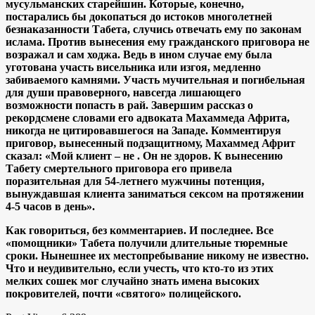
мусульманских старейшин. Которые, конечно,
постарались бы докопаться до истоков многолетней
безнаказанности Табета, случись отвечать ему по законам
ислама. Против вынесения ему гражданского приговора не
возражал и сам ходжа. Ведь в ином случае ему была
уготована участь висельника или изгоя, медленно
забиваемого камнями. Участь мучительная и погибельная
для души правоверного, навсегда лишающего
возможности попасть в рай. Завершим рассказ о
рекордсмене словами его адвоката Махаммеда Африта,
никогда не цитировавшегося на Западе. Комментируя
приговор, вынесенный подзащитному, Махаммед Африт
сказал: «Мой клиент – не . Он не здоров. К вынесению
Табету смертельного приговора его привела
поразительная для 54-летнего мужчины потенция,
вынуждавшая клиента заниматься сексом на протяжении
4-5 часов в день».
Как говориться, без комментариев. И последнее. Все
«помощники» Табета получили длительные тюремные
сроки. Нынешнее их местопребывание никому не известно.
Что и неудивительно, если учесть, что кто-то из этих
мелких сошек мог случайно знать имена высоких
покровителей, почти «святого» полицейского.