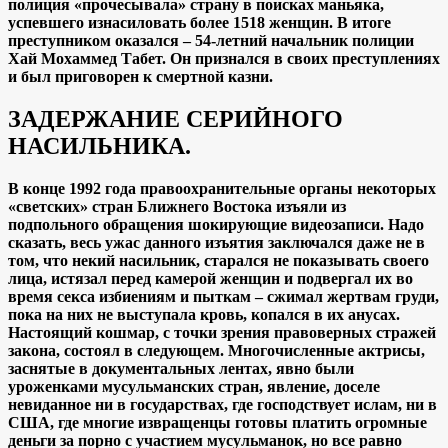
полиция «прочесывала» страну в поисках маньяка,
успевшего изнасиловать более 1518 женщин. В итоге
преступником оказался – 54-летний начальник полиции
Хай Мохаммед Табет. Он признался в своих преступлениях
и был приговорен к смертной казни.
ЗАДЕРЖАНИЕ СЕРИЙНОГО
НАСИЛЬНИКА.
В конце 1992 года правоохранительные органы некоторых
«светских» стран Ближнего Востока изъяли из
подпольного обращения шокирующие видеозаписи. Надо
сказать, весь ужас данного изъятия заключался даже не в
том, что некий насильник, старался не показывать своего
лица, истязал перед камерой женщин и подвергал их во
время секса избиениям и пыткам – сжимал жертвам груди,
пока на них не выступала кровь, копался в их анусах.
Настоящий кошмар, с точки зрения правоверных стражей
закона, состоял в следующем. Многочисленные актрисы,
заснятые в документальных лентах, явно были
уроженками мусульманских стран, явление, доселе
невиданное ни в государствах, где господствует ислам, ни в
США, где многие извращенцы готовы платить огромные
деньги за порно с участием мусульманок, но все равно