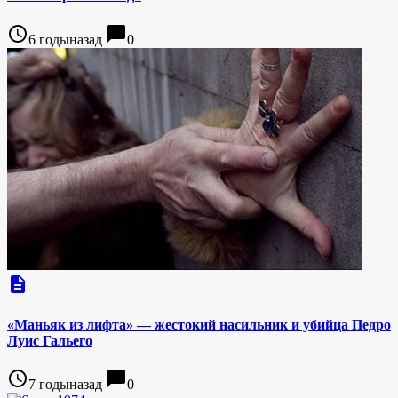
access_time
chat_bubble
6 годыназад
0
description
«Маньяк из лифта» — жестокий насильник и убийца Педро
Луис Гальего
access_time
chat_bubble
7 годыназад
0