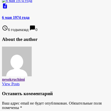
description
6 мая 1974 года
access_time
chat_bubble
6 годыназад
0
About the author
nesokruchimi
View Posts
Оставить комментарий
Ваш адрес email не будет опубликован.
Обязательные поля
помечены
*