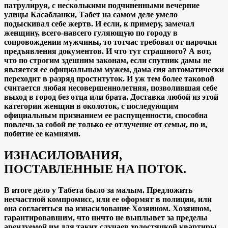
патрулируя, с несколькими подчиненными вечерние
улицы Касабланки, Табет на самом деле умело
подыскивал себе жертв. И если, к примеру, замечал
женщину, всего-навсего гуляющую по городу в
сопровождении мужчины, то тотчас требовал от парочки
предъявления документов. И что тут страшного? А вот,
что по строгим здешним законам, если спутник дамы не
является ее официальным мужем, дама сия автоматически
переходит в разряд проституток. И уж тем более таковой
считается любая несовершеннолетняя, позволившая себе
выход в город без отца или брата. Доставка любой из этой
категории женщин в околоток, с последующим
официальным признанием ее распущенности, способна
повлечь за собой не только ее отлучение от семьи, но и,
побитие ее камнями.
ИЗНАСИЛОВАНИЯ,
ПОСТАВЛЕННЫЕ НА ПОТОК.
В итоге дело у Табета было за малым. Предложить
несчастной компромисс, или ее оформят в полиции, или
она согласиться на изнасилование Хозяином. Хозяином,
гарантировавшим, что ничто не выплывет за пределы
арендуемой им для таких случаев холостяцкой квартиры.