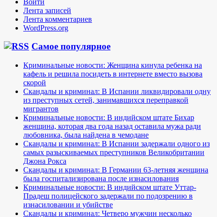
Войти
Лента записей
Лента комментариев
WordPress.org
Самое популярное
Криминальные новости: Женщина кинула ребенка на
кафель и решила посидеть в интернете вместо вызова
скорой
Скандалы и криминал: В Испании ликвидировали одну
из преступных сетей, занимавшихся переправкой
мигрантов
Криминальные новости: В индийском штате Бихар
женщина, которая два года назад оставила мужа ради
любовника, была найдена в чемодане
Скандалы и криминал: В Испании задержали одного из
самых разыскиваемых преступников Великобритании
Джона Рокса
Скандалы и криминал: В Германии 63-летняя женщина
была госпитализирована после изнасилования
Криминальные новости: В индийском штате Уттар-
Прадеш полицейского задержали по подозрению в
изнасиловании и убийстве
Скандалы и криминал: Четверо мужчин несколько