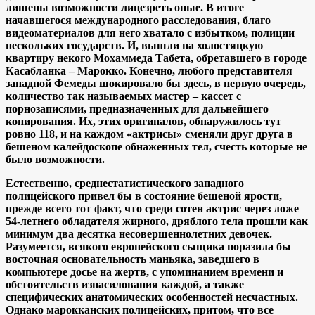
лишены возможности лицезреть оные. В итоге
начавшегося международного расследования, благо
видеоматериалов для него хватало с избытком, полиции
нескольких государств. И, вышли на холостяцкую
квартиру некого Мохаммеда Табета, обретавшего в городе
Касабланка – Марокко. Конечно, любого представителя
западной Фемеды шокировало бы здесь, в первую очередь,
количество так называемых мастер – кассет с
порнозаписями, предназначенных для дальнейшего
копирования. Их, этих оригиналов, обнаружилось тут
ровно 118, и на каждом «актрисы» сменяли друг друга в
бешеном калейдоскопе обнаженных тел, счесть которые не
было возможности.
Естественно, среднестатистического западного
полицейского привел бы в состояние бешеной ярости,
прежде всего тот факт, что среди сотен актрис через ложе
54-летнего обладателя жирного, дряблого тела прошли как
минимум два десятка несовершеннолетних девочек.
Разумеется, всякого европейского сыщика поразила бы
восточная основательность маньяка, заведшего в
компьютере досье на жертв, с упоминанием времени и
обстоятельств изнасилования каждой, а также
специфических анатомических особенностей несчастных.
Однако марокканских полицейских, притом, что все