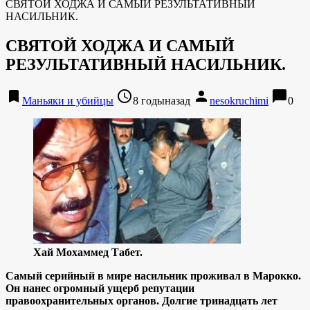
СВЯТОЙ ХОДЖА И САМЫЙ РЕЗУЛЬТАТИВНЫЙ
НАСИЛЬНИК.
СВЯТОЙ ХОДЖА И САМЫЙ
РЕЗУЛЬТАТИВНЫЙ НАСИЛЬНИК.
bookmark
access_time
person
chat_bubble
Маньяки и убийцы
8 годыназад
nesokruchimi
0
Хай Мохаммед Табет.
Самый серийный в мире насильник проживал в Марокко.
Он нанес огромный ущерб репутации
правоохранительных органов. Долгие тринадцать лет