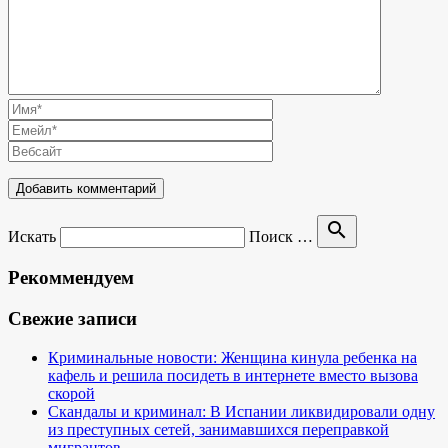
search
Искать
Поиск …
Рекоммендуем
Свежие записи
Криминальные новости: Женщина кинула ребенка на
кафель и решила посидеть в интернете вместо вызова
скорой
Скандалы и криминал: В Испании ликвидировали одну
из преступных сетей, занимавшихся переправкой
мигрантов