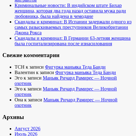
Криминальные новости: В индийском штате Бихар
женщина, которая два года назад оставила мужа ради
любовника, была найдена в чемодане
Скандалы и криминал: В Испании задержали одного из
самых разыскиваемых преступников Великобритании
Джона Рокса
Скандалы и криминал: В Германии 63-летняя женщина
была госпитализирована после изнасилования
Свежие комментарии
TCH
к записи
Фигурка маньяка Теда Банди
Валентин
к записи
Фигурка маньяка Теда Банди
Эго
к записи
Маньяк Ричард Рамирес — Ночной
охотник
Эго
к записи
Маньяк Ричард Рамирес — Ночной
охотник
Она
к записи
Маньяк Ричард Рамирес — Ночной
охотник
Архивы
Август 2026
Июль 2026