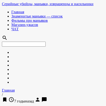
Серийные убийцы, маньяки, извращенцы и насильники
Главная
Знаменитые маньяки — список
Фильмы про маньяков
Магазин-ужасов
ЧАТ
search
Главная
/
bookmark
access_time
person
chat_bubble
7 годыназад