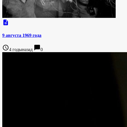
description
9 августа 1969 года
access_time
chat_bubble
4 годыназад
0