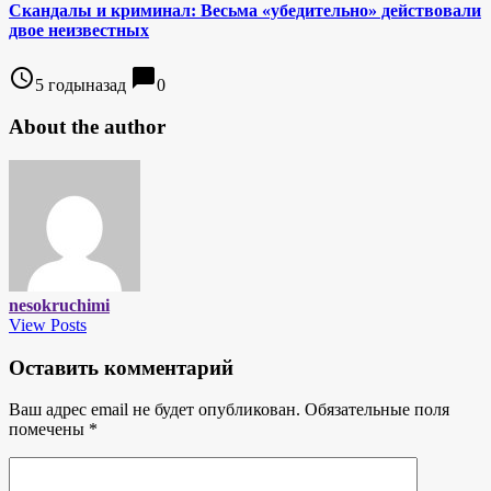
Скандалы и криминал: Весьма «убедительно» действовали
двое неизвестных
access_time
chat_bubble
5 годыназад
0
About the author
nesokruchimi
View Posts
Оставить комментарий
Ваш адрес email не будет опубликован.
Обязательные поля
помечены
*