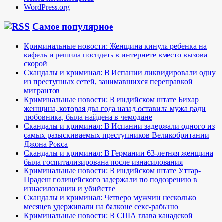
WordPress.org
Самое популярное
Криминальные новости: Женщина кинула ребенка на
кафель и решила посидеть в интернете вместо вызова
скорой
Скандалы и криминал: В Испании ликвидировали одну
из преступных сетей, занимавшихся переправкой
мигрантов
Криминальные новости: В индийском штате Бихар
женщина, которая два года назад оставила мужа ради
любовника, была найдена в чемодане
Скандалы и криминал: В Испании задержали одного из
самых разыскиваемых преступников Великобритании
Джона Рокса
Скандалы и криминал: В Германии 63-летняя женщина
была госпитализирована после изнасилования
Криминальные новости: В индийском штате Уттар-
Прадеш полицейского задержали по подозрению в
изнасиловании и убийстве
Скандалы и криминал: Четверо мужчин несколько
месяцев удерживали на балконе секс-рабыню
Криминальные новости: В США глава канадской