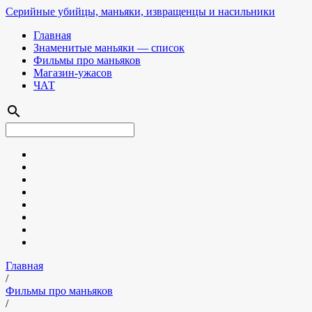
Серийные убийцы, маньяки, извращенцы и насильники
Главная
Знаменитые маньяки — список
Фильмы про маньяков
Магазин-ужасов
ЧАТ
search
Главная
/
Фильмы про маньяков
/