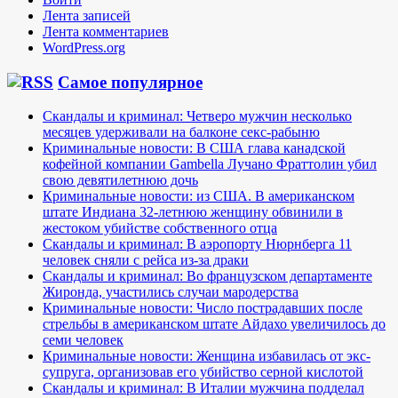
Лента записей
Лента комментариев
WordPress.org
Самое популярное
Скандалы и криминал: Четверо мужчин несколько
месяцев удерживали на балконе секс-рабыню
Криминальные новости: В США глава канадской
кофейной компании Gambella Лучано Фраттолин убил
свою девятилетнюю дочь
Криминальные новости: из США. В американском
штате Индиана 32-летнюю женщину обвинили в
жестоком убийстве собственного отца
Скандалы и криминал: В аэропорту Нюрнберга 11
человек сняли с рейса из-за драки
Скандалы и криминал: Во французском департаменте
Жиронда, участились случаи мародерства
Криминальные новости: Число пострадавших после
стрельбы в американском штате Айдахо увеличилось до
семи человек
Криминальные новости: Женщина избавилась от экс-
супруга, организовав его убийство серной кислотой
Скандалы и криминал: В Италии мужчина подделал