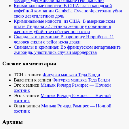
месяцев удерживали на балконе секс-рабыню
Криминальные новости: В США глава канадской
кофейной компании Gambella Лучано Фраттолин убил
свою девятилетнюю дочь
Криминальные новости: из США. В американском
штате Индиана 32-летнюю женщину обвинили в
жестоком убийстве собственного отца
Скандалы и криминал: В аэропорту Нюрнберга 11
человек сняли с рейса из-за драки
Скандалы и криминал: Во французском департаменте
Жиронда, участились случаи мародерства
Свежие комментарии
TCH
к записи
Фигурка маньяка Теда Банди
Валентин
к записи
Фигурка маньяка Теда Банди
Эго
к записи
Маньяк Ричард Рамирес — Ночной
охотник
Эго
к записи
Маньяк Ричард Рамирес — Ночной
охотник
Она
к записи
Маньяк Ричард Рамирес — Ночной
охотник
Архивы