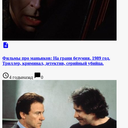
description
Фильмы про маньяков: На грани безумия. 1989 год.
Триллер, криминал, детектив, серийный убийца.
access_time
chat_bubble
4 годыназад
0