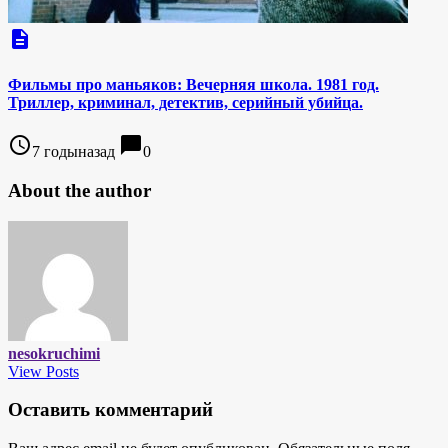
description
Фильмы про маньяков: Вечерняя школа. 1981 год.
Триллер, криминал, детектив, серийный убийца.
access_time
chat_bubble
7 годыназад
0
About the author
nesokruchimi
View Posts
Оставить комментарий