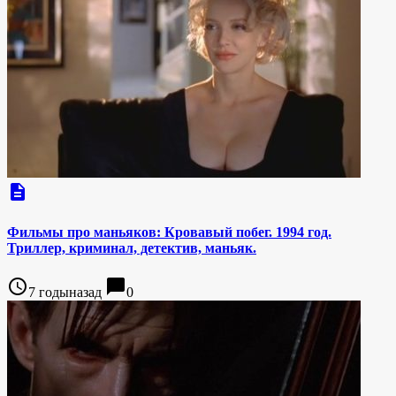
description
Фильмы про маньяков: Кровавый побег. 1994 год.
Триллер, криминал, детектив, маньяк.
access_time
chat_bubble
7 годыназад
0