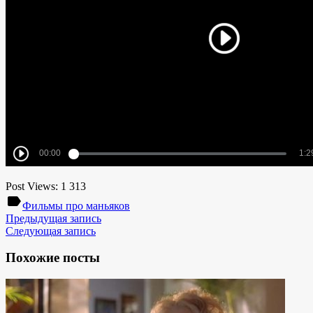
Post Views:
1 313
label
Фильмы про маньяков
Предыдущая запись
Следующая запись
Похожие посты