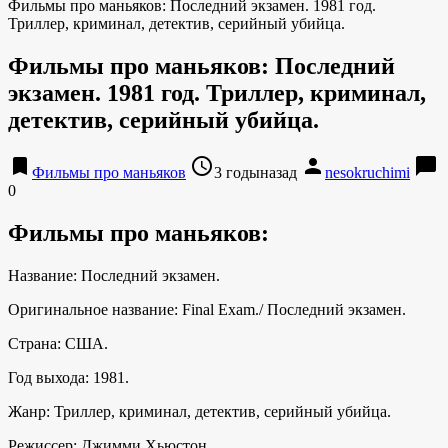
Фильмы про маньяков: Последний экзамен. 1981 год.
Триллер, криминал, детектив, серийный убийца.
Фильмы про маньяков: Последний
экзамен. 1981 год. Триллер, криминал,
детектив, серийный убийца.
bookmark
access_time
person
chat_bubble
Фильмы про маньяков
3 годыназад
nesokruchimi
0
Фильмы про маньяков:
Название: Последний экзамен.
Оригинальное название: Final Exam./ Последний экзамен.
Страна: США.
Год выхода: 1981.
Жанр: Триллер, криминал, детектив, серийный убийца.
Режиссер: Джимми Хьюстон.