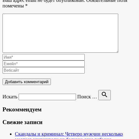
Ваш адрес email не будет опубликован.
Обязательные поля
помечены
*
search
Искать
Поиск …
Рекоммендуем
Свежие записи
Скандалы и криминал: Четверо мужчин несколько