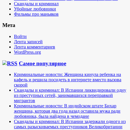
Скандалы и криминал
Убойные любовники
Фильмы про маньяков
Мета
Войти
Лента записей
Лента комментариев
WordPress.org
Самое популярное
Криминальные новости: Женщина кинула ребенка на
кафель и решила посидеть в интернете вместо вызова
скорой
Скандалы и криминал: В Испании ликвидировали одну
из преступных сетей, занимавшихся переправкой
мигрантов
Криминальные новости: В индийском штате Бихар
женщина, которая два года назад оставила мужа ради
любовника, была найдена в чемодане
Скандалы и криминал: В Испании задержали одного из
самых разыскиваемых преступников Великобритании