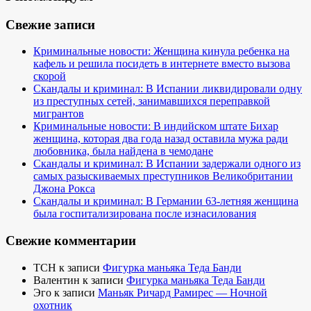
Свежие записи
Криминальные новости: Женщина кинула ребенка на
кафель и решила посидеть в интернете вместо вызова
скорой
Скандалы и криминал: В Испании ликвидировали одну
из преступных сетей, занимавшихся переправкой
мигрантов
Криминальные новости: В индийском штате Бихар
женщина, которая два года назад оставила мужа ради
любовника, была найдена в чемодане
Скандалы и криминал: В Испании задержали одного из
самых разыскиваемых преступников Великобритании
Джона Рокса
Скандалы и криминал: В Германии 63-летняя женщина
была госпитализирована после изнасилования
Свежие комментарии
TCH
к записи
Фигурка маньяка Теда Банди
Валентин
к записи
Фигурка маньяка Теда Банди
Эго
к записи
Маньяк Ричард Рамирес — Ночной
охотник