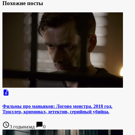
Похожие посты
description
Фильмы про маньяков: Логово монстра. 2018 год.
Триллер, криминал, детектив, серийный убийца.
access_time
chat_bubble
3 годыназад
0