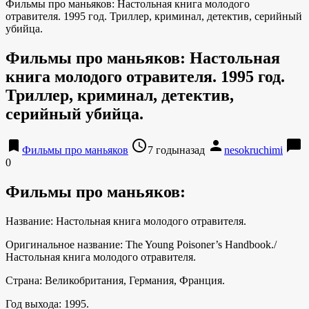
Фильмы про маньяков: Настольная книга молодого
отравителя. 1995 год. Триллер, криминал, детектив, серийный
убийца.
Фильмы про маньяков: Настольная
книга молодого отравителя. 1995 год.
Триллер, криминал, детектив,
серийный убийца.
bookmark
access_time
person
chat_bubble
Фильмы про маньяков
7 годыназад
nesokruchimi
0
Фильмы про маньяков:
Название: Настольная книга молодого отравителя.
Оригинальное название: The Young Poisoner’s Handbook./
Настольная книга молодого отравителя.
Страна: Великобритания, Германия, Франция.
Год выхода: 1995.