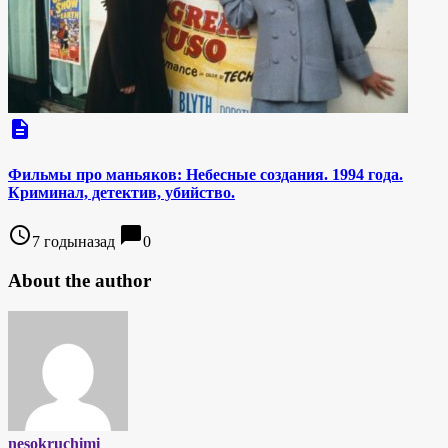
description
Фильмы про маньяков: Небесные создания. 1994 года.
Криминал, детектив, убийство.
access_time
chat_bubble
7 годыназад
0
About the author
nesokruchimi