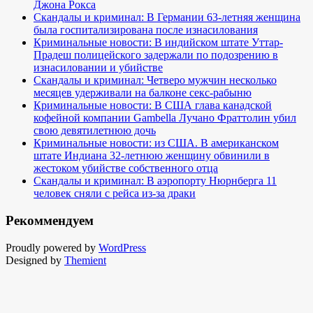
Джона Рокса
Скандалы и криминал: В Германии 63-летняя женщина
была госпитализирована после изнасилования
Криминальные новости: В индийском штате Уттар-
Прадеш полицейского задержали по подозрению в
изнасиловании и убийстве
Скандалы и криминал: Четверо мужчин несколько
месяцев удерживали на балконе секс-рабыню
Криминальные новости: В США глава канадской
кофейной компании Gambella Лучано Фраттолин убил
свою девятилетнюю дочь
Криминальные новости: из США. В американском
штате Индиана 32-летнюю женщину обвинили в
жестоком убийстве собственного отца
Скандалы и криминал: В аэропорту Нюрнберга 11
человек сняли с рейса из-за драки
Рекоммендуем
Proudly powered by
WordPress
Designed by
Themient