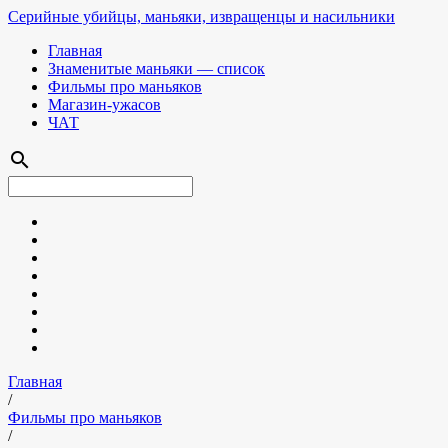
Серийные убийцы, маньяки, извращенцы и насильники
Главная
Знаменитые маньяки — список
Фильмы про маньяков
Магазин-ужасов
ЧАТ
search
Главная
/
Фильмы про маньяков
/