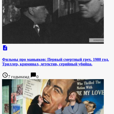
description
Фильмы про маньяков: Первый смертный грех. 1980 год.
Триллер, криминал, детектив, серийный убийца.
access_time
chat_bubble
7 годыназад
0