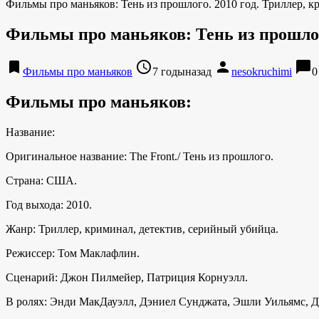
Фильмы про маньяков: Тень из прошлого. 2010 год. Триллер, к
Фильмы про маньяков: Тень из прошлого
bookmark
access_time
person
chat_bubble
Фильмы про маньяков
7 годыназад
nesokruchimi
0
Фильмы про маньяков:
Название:
Оригинальное название: The Front./ Тень из прошлого.
Страна: США.
Год выхода: 2010.
Жанр: Триллер, криминал, детектив, серийный убийца.
Режиссер: Том Маклафлин.
Сценарий: Джон Пилмейер, Патриция Корнуэлл.
В ролях: Энди МакДауэлл, Дэниел Сунджата, Эшли Уильямс, Д