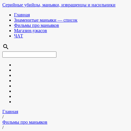
Серийные убийцы, маньяки, извращенцы и насильники
Главная
Знаменитые маньяки — список
Фильмы про маньяков
Магазин-ужасов
ЧАТ
search
Главная
/
Фильмы про маньяков
/