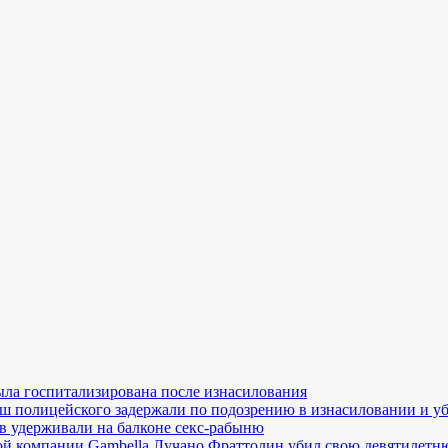
ла госпитализирована после изнасилования
ш полицейского задержали по подозрению в изнасиловании и у
в удерживали на балконе секс-рабыню
й компании Gambella Лучано Фраттолин убил свою девятилетн