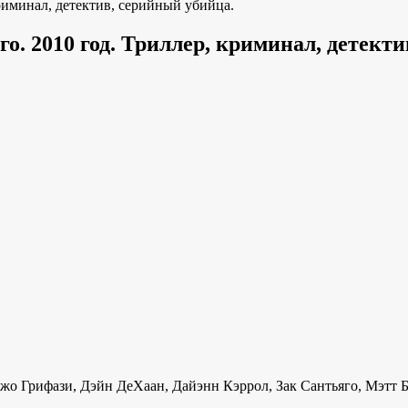
риминал, детектив, серийный убийца.
. 2010 год. Триллер, криминал, детекти
жо Грифази, Дэйн ДеХаан, Дайэнн Кэррол, Зак Сантьяго, Мэтт 