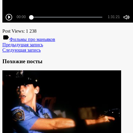
Post Views:
1 238
label
Фильмы про маньяков
Предыдущая запись
Следующая запись
Похожие посты