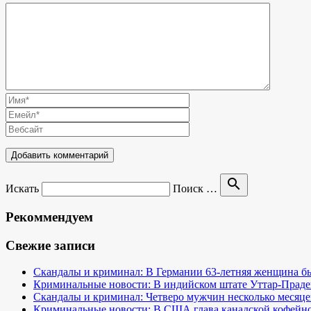
search
Искать
Поиск …
Рекоммендуем
Свежие записи
Скандалы и криминал: В Германии 63-летняя женщина бы
Криминальные новости: В индийском штате Уттар-Праде
Скандалы и криминал: Четверо мужчин несколько месяце
Криминальные новости: В США глава канадской кофейно