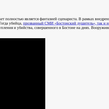
ет полностью является фантазией сценариста. В рамках внедрен
Тогда убийца,
прозванный СМИ «Бостонский душитель», так и н
тупления и убийства, совершенного в Бостоне на днях. Вооружи