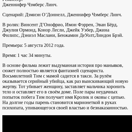
Дженнифер Чэмберс Линч.
Сценарий: Дэмиэн О’Доннелл, Дженнифер Чэмберс Линч.
В ролях: Винсент Д’Онофрио, Имон Фэррен, Эван Бёрд,
Джулия Ормонд, Конор Лесли, Джейк Уэбер, Джина
Филипс, Дэниэл Маслани, Бенжамин ДеУолт,Линдон Брэй.
Премьера: 5 августа 2012 года.
Время: 1 час 34 минуты.
В основе фильма лежит выдуманная история про маньяков,
сюжет полностью является фантазией сценариста.
Восьмилетний Тим с мамой садится в такси. За рулём
оказывается серийный убийца, как раз выискивающий новую
жертву. Тот убивает женщину, заставляет мальчика хоронить
тело и оставляет его в своём доме. Поле пары неудачных
попыток побега Тим получает имя Кролик и оковы с цепью.
На долгие годы парень становится марионеткой в руках
психопата, упивающегося своей властью и безнаказанностью.