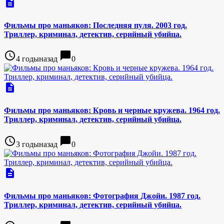
description
Фильмы про маньяков: Последняя пуля. 2003 год.
Триллер, криминал, детектив, серийный убийца.
access_time
chat_bubble
4 годыназад
0
description
Фильмы про маньяков: Кровь и черные кружева. 1964 год.
Триллер, криминал, детектив, серийный убийца.
access_time
chat_bubble
3 годыназад
0
description
Фильмы про маньяков: Фотография Джойи. 1987 год.
Триллер, криминал, детектив, серийный убийца.