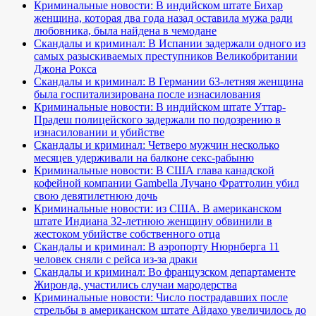
Криминальные новости: В индийском штате Бихар
женщина, которая два года назад оставила мужа ради
любовника, была найдена в чемодане
Скандалы и криминал: В Испании задержали одного из
самых разыскиваемых преступников Великобритании
Джона Рокса
Скандалы и криминал: В Германии 63-летняя женщина
была госпитализирована после изнасилования
Криминальные новости: В индийском штате Уттар-
Прадеш полицейского задержали по подозрению в
изнасиловании и убийстве
Скандалы и криминал: Четверо мужчин несколько
месяцев удерживали на балконе секс-рабыню
Криминальные новости: В США глава канадской
кофейной компании Gambella Лучано Фраттолин убил
свою девятилетнюю дочь
Криминальные новости: из США. В американском
штате Индиана 32-летнюю женщину обвинили в
жестоком убийстве собственного отца
Скандалы и криминал: В аэропорту Нюрнберга 11
человек сняли с рейса из-за драки
Скандалы и криминал: Во французском департаменте
Жиронда, участились случаи мародерства
Криминальные новости: Число пострадавших после
стрельбы в американском штате Айдахо увеличилось до