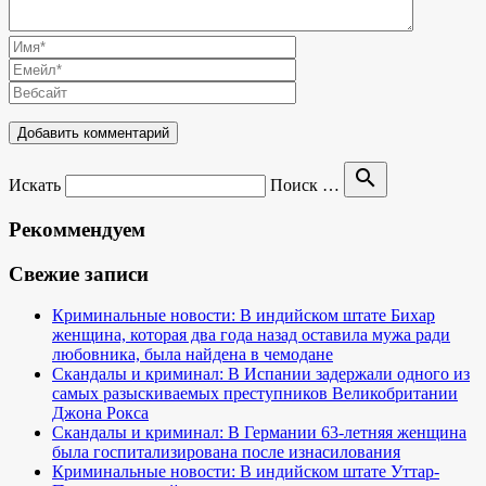
search
Искать
Поиск …
Рекоммендуем
Свежие записи
Криминальные новости: В индийском штате Бихар
женщина, которая два года назад оставила мужа ради
любовника, была найдена в чемодане
Скандалы и криминал: В Испании задержали одного из
самых разыскиваемых преступников Великобритании
Джона Рокса
Скандалы и криминал: В Германии 63-летняя женщина
была госпитализирована после изнасилования
Криминальные новости: В индийском штате Уттар-