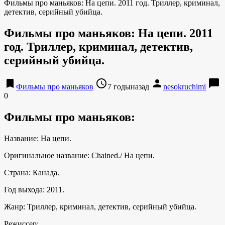
Фильмы про маньяков: На цепи. 2011 год. Триллер, криминал,
детектив, серийный убийца.
Фильмы про маньяков: На цепи. 2011
год. Триллер, криминал, детектив,
серийный убийца.
bookmark
access_time
person
chat_bubble
Фильмы про маньяков
7 годыназад
nesokruchimi
0
Фильмы про маньяков:
Название: На цепи.
Оригинальное название: Chained./ На цепи.
Страна: Канада.
Год выхода: 2011.
Жанр: Триллер, криминал, детектив, серийный убийца.
Режиссер: