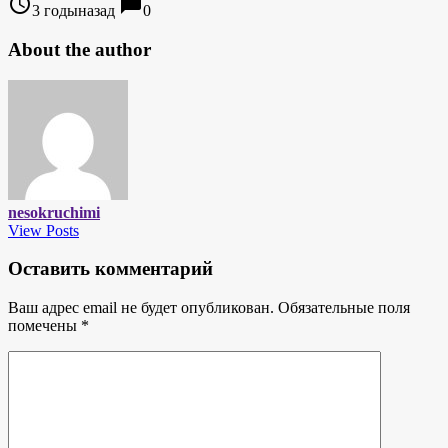
access_time
chat_bubble
3 годыназад
0
About the author
nesokruchimi
View Posts
Оставить комментарий
Ваш адрес email не будет опубликован.
Обязательные поля
помечены
*