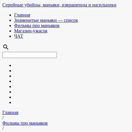
Серийные убийцы, маньяки, извращенцы и насильники
Главная
Знаменитые маньяки — список
Фильмы про маньяков
Магазин-ужасов
ЧАТ
search
Главная
/
Фильмы про маньяков
/