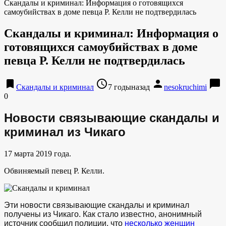
Скандалы и криминал: Информация о готовящихся
самоубийствах в доме певца Р. Келли не подтвердилась
Скандалы и криминал: Информация о
готовящихся самоубийствах в доме
певца Р. Келли не подтвердилась
bookmark
access_time
person
chat_bubble
Скандалы и криминал
7 годыназад
nesokruchimi
0
Новости связывающие скандалы и
криминал из Чикаго
17 марта 2019 года.
Обвиняемый певец Р. Келли.
Эти новости связывающие скандалы и криминал
получены из Чикаго. Как стало известно, анонимный
источник сообщил полиции, что
несколько женщин