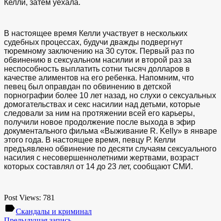
Келли, затем уехала.
В настоящее время Келли участвует в нескольких
судебных процессах, будучи дважды подвергнут
тюремному заключению на 30 суток. Первый раз по
обвинению в сексуальном насилии и второй раз за
неспособность выплатить сотни тысяч долларов в
качестве алиментов на его ребенка. Напомним, что
певец был оправдан по обвинению в детской
порнографии более 10 лет назад, но слухи о сексуальных
домогательствах и секс насилии над детьми, которые
следовали за ним на протяжении всей его карьеры,
получили новое продолжение после выхода в эфир
документального фильма «Выживание R. Kelly» в январе
этого года. В настоящее время, певцу Р. Келли
предъявлено обвинение по десяти случаям сексуального
насилия с несовершеннолетними жертвами, возраст
которых составлял от 14 до 23 лет, сообщают СМИ.
Post Views:
781
label
Скандалы и криминал
Предыдущая запись