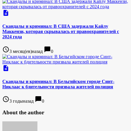
description
Скандалы и криминал: В США задержали Кайлу
Маккензи, которая скрывалась от правоохранителей с
2024 года
access_time
chat_bubble
3 месяц(ев)назад
0
description
Скандалы и криминал: В Бельгийском городе Синт-
Никлаас к бдительности призвала жителей полиция
access_time
chat_bubble
3 годыназад
0
About the author