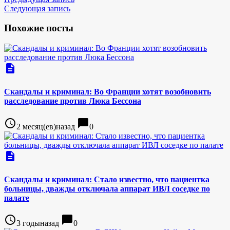
Следующая запись
Похожие посты
description
Скандалы и криминал: Во Франции хотят возобновить
расследование против Люка Бессона
access_time
chat_bubble
2 месяц(ев)назад
0
description
Скандалы и криминал: Стало известно, что пациентка
больницы, дважды отключала аппарат ИВЛ соседке по
палате
access_time
chat_bubble
3 годыназад
0