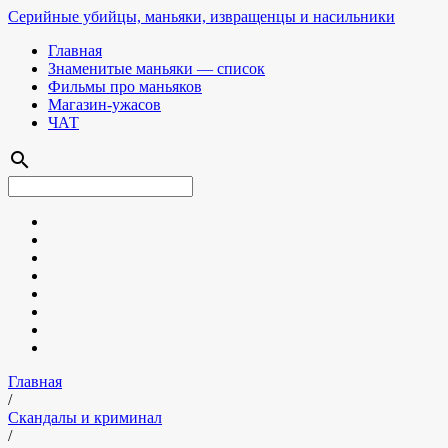
Серийные убийцы, маньяки, извращенцы и насильники
Главная
Знаменитые маньяки — список
Фильмы про маньяков
Магазин-ужасов
ЧАТ
search
Главная
/
Скандалы и криминал
/