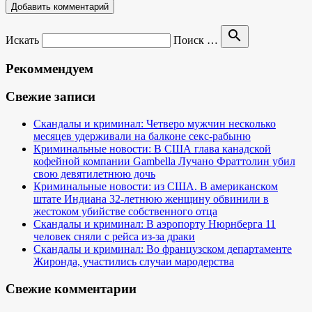
search
Искать
Поиск …
Рекоммендуем
Свежие записи
Скандалы и криминал: Четверо мужчин несколько
месяцев удерживали на балконе секс-рабыню
Криминальные новости: В США глава канадской
кофейной компании Gambella Лучано Фраттолин убил
свою девятилетнюю дочь
Криминальные новости: из США. В американском
штате Индиана 32-летнюю женщину обвинили в
жестоком убийстве собственного отца
Скандалы и криминал: В аэропорту Нюрнберга 11
человек сняли с рейса из-за драки
Скандалы и криминал: Во французском департаменте
Жиронда, участились случаи мародерства
Свежие комментарии