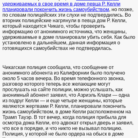
удерживаемых в свое время в доме певца Р. Келли
планировали покончить жизнь самоубийством
, но позже,
по словам полицейских эти слухи не подтвердились. Во
вторник полицейские нагрянули в певца дом Р. Келли,
который находится Чикаго, чтобы проверить
информацию от анонимного источника, что женщины,
удерживаемые в доме планировали убить себя. Как было
установлено в дальнейшем, данная информация о
готовящихся самоубийствах не подтвердилась.
Чикагская полиция сообщила, что сообщение от
анонимного абонента из Калифорнии было получено
около 5 часов вечера. Во время телефонного звонка,
разговор которого теперь все желающие могут
прослушать на сайте полиции, можно услышать, как
анонимный абонент заявил, что Азриэль Клари — одна
из подруг Келли — и еще четыре женщины, которые
являются жертвами Р. Келли, планировали покончить
жизнь самоубийством, в доме Келли расположенном на
Трамп Тауэр. В тот вечер, когда полиция прибыла для
осмотра дома Келли, его адвокат открыл дверь и заявил,
что все в порядке, и что никто не вызывал полицию.
Полиция, у которой не было ордера на обыск в доме