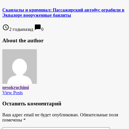
Скандалы и криминал: Пассажирский автобус ограбили в
Эквадоре вооруженные бандиты
access_time
chat_bubble
2 годыназад
0
About the author
nesokruchimi
View Posts
Оставить комментарий
Ваш адрес email не будет опубликован.
Обязательные поля
помечены
*