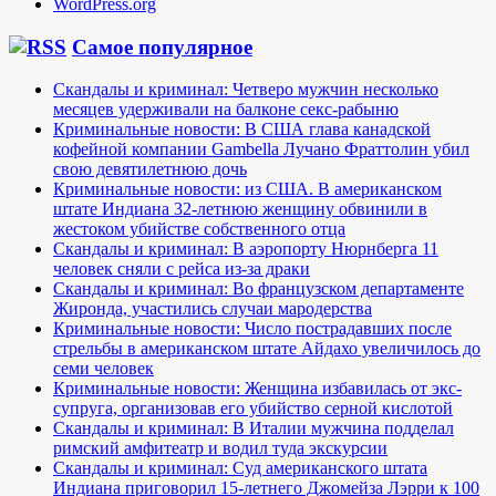
WordPress.org
Самое популярное
Скандалы и криминал: Четверо мужчин несколько
месяцев удерживали на балконе секс-рабыню
Криминальные новости: В США глава канадской
кофейной компании Gambella Лучано Фраттолин убил
свою девятилетнюю дочь
Криминальные новости: из США. В американском
штате Индиана 32-летнюю женщину обвинили в
жестоком убийстве собственного отца
Скандалы и криминал: В аэропорту Нюрнберга 11
человек сняли с рейса из-за драки
Скандалы и криминал: Во французском департаменте
Жиронда, участились случаи мародерства
Криминальные новости: Число пострадавших после
стрельбы в американском штате Айдахо увеличилось до
семи человек
Криминальные новости: Женщина избавилась от экс-
супруга, организовав его убийство серной кислотой
Скандалы и криминал: В Италии мужчина подделал
римский амфитеатр и водил туда экскурсии
Скандалы и криминал: Суд американского штата
Индиана приговорил 15-летнего Джомейза Лэрри к 100