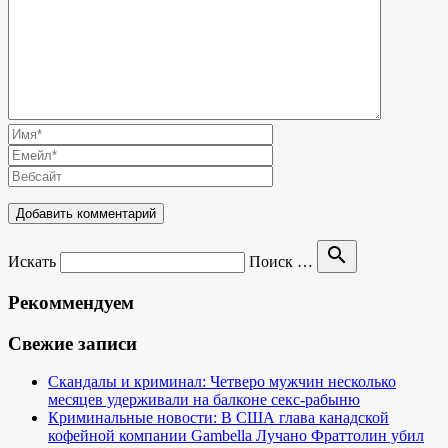
search
Искать
Поиск …
Рекоммендуем
Свежие записи
Скандалы и криминал: Четверо мужчин несколько
месяцев удерживали на балконе секс-рабыню
Криминальные новости: В США глава канадской
кофейной компании Gambella Лучано Фраттолин убил