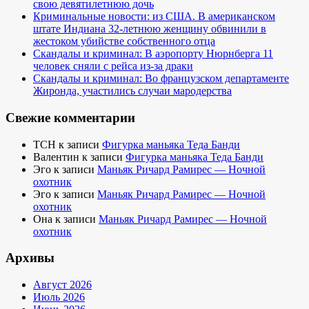
свою девятилетнюю дочь
Криминальные новости: из США. В американском
штате Индиана 32-летнюю женщину обвинили в
жестоком убийстве собственного отца
Скандалы и криминал: В аэропорту Нюрнберга 11
человек сняли с рейса из-за драки
Скандалы и криминал: Во французском департаменте
Жиронда, участились случаи мародерства
Свежие комментарии
TCH
к записи
Фигурка маньяка Теда Банди
Валентин
к записи
Фигурка маньяка Теда Банди
Эго
к записи
Маньяк Ричард Рамирес — Ночной
охотник
Эго
к записи
Маньяк Ричард Рамирес — Ночной
охотник
Она
к записи
Маньяк Ричард Рамирес — Ночной
охотник
Архивы
Август 2026
Июль 2026