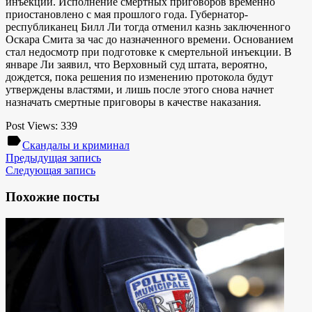
инъекции. Исполнение смертных приговоров временно
приостановлено с мая прошлого года. Губернатор-
республиканец Билл Ли тогда отменил казнь заключенного
Оскара Смита за час до назначенного времени. Основанием
стал недосмотр при подготовке к смертельной инъекции. В
январе Ли заявил, что Верховный суд штата, вероятно,
дождется, пока решения по изменению протокола будут
утверждены властями, и лишь после этого снова начнет
назначать смертные приговоры в качестве наказания.
Post Views:
339
label
Скандалы и криминал
Предыдущая запись
Следующая запись
Похожие посты