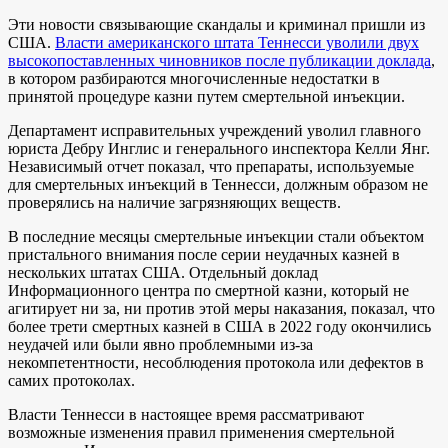
Эти новости связывающие скандалы и криминал пришли из
США.
Власти американского штата Теннесси уволили двух
высокопоставленных чиновников после публикации доклада
,
в котором разбираются многочисленные недостатки в
принятой процедуре казни путем смертельной инъекции.
Департамент исправительных учреждений уволил главного
юриста Дебру Инглис и генерального инспектора Келли Янг.
Независимый отчет показал, что препараты, используемые
для смертельных инъекций в Теннесси, должным образом не
проверялись на наличие загрязняющих веществ.
В последние месяцы смертельные инъекции стали объектом
пристального внимания после серии неудачных казней в
нескольких штатах США. Отдельный доклад
Информационного центра по смертной казни, который не
агитирует ни за, ни против этой меры наказания, показал, что
более трети смертных казней в США в 2022 году окончились
неудачей или были явно проблемными из-за
некомпетентности, несоблюдения протокола или дефектов в
самих протоколах.
Власти Теннесси в настоящее время рассматривают
возможные изменения правил применения смертельной