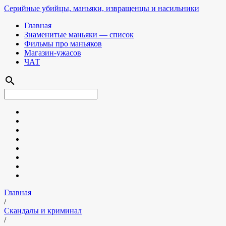
Серийные убийцы, маньяки, извращенцы и насильники
Главная
Знаменитые маньяки — список
Фильмы про маньяков
Магазин-ужасов
ЧАТ
search
Главная
/
Скандалы и криминал
/