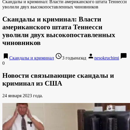
Скандалы и криминал: Власти американского штата Теннесси
уволили двух высокопоставленных чиновников
Скандалы и криминал: Власти
американского штата Теннесси
уволили двух высокопоставленных
чиновников
bookmark
access_time
person
chat_bubble
Скандалы и криминал
3 годыназад
nesokruchimi
0
Новости связывающие скандалы и
криминал из США
24 января 2023 года.