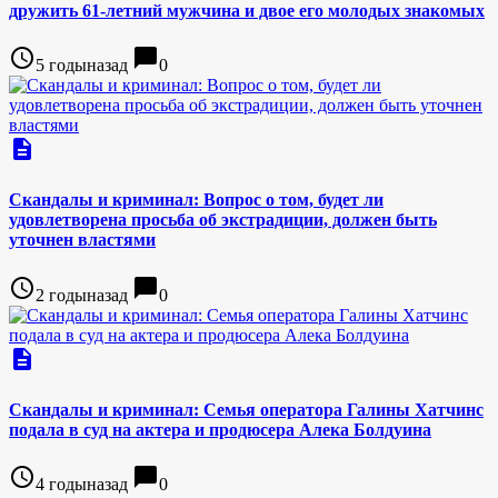
дружить 61-летний мужчина и двое его молодых знакомых
access_time
chat_bubble
5 годыназад
0
description
Скандалы и криминал: Вопрос о том, будет ли
удовлетворена просьба об экстрадиции, должен быть
уточнен властями
access_time
chat_bubble
2 годыназад
0
description
Скандалы и криминал: Семья оператора Галины Хатчинс
подала в суд на актера и продюсера Алека Болдуина
access_time
chat_bubble
4 годыназад
0