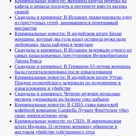
Криминальные новости: Женщина кинула ребенка на
кафель и решила посидеть в интернете вместо вызова
скорой
Скандалы и криминал: В Испании ликвидировали одну
из преступных сетей, занимавшихся переправкой
мигрантов
Криминальные новости: В индийском штате Бихар
женщина, которая два года назад оставила мужа ради
любовника, была найдена в чемодане
Скандалы и криминал: В Испании задержали одного из
самых разыскиваемых преступников Великобритании
Джона Рокса
Скандалы и криминал: В Германии 63-летняя женщина
была госпитализирована после изнасилования
Криминальные новости: В индийском штате Уттар-
Прадеш полицейского задержали по подозрению в
изнасиловании и убийстве
Скандалы и криминал: Четверо мужчин несколько
месяцев удерживали на балконе секс-рабыню
Криминальные новости: В США глава канадской
кофейной компании Gambella Лучано Фраттолин убил
свою девятилетнюю дочь
Криминальные новости: из США. В американском
штате Индиана 32-летнюю женщину обвинили в
жестоком убийстве собственного отца