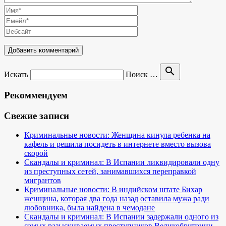
search
Искать
Поиск …
Рекоммендуем
Свежие записи
Криминальные новости: Женщина кинула ребенка на
кафель и решила посидеть в интернете вместо вызова
скорой
Скандалы и криминал: В Испании ликвидировали одну
из преступных сетей, занимавшихся переправкой
мигрантов
Криминальные новости: В индийском штате Бихар
женщина, которая два года назад оставила мужа ради
любовника, была найдена в чемодане
Скандалы и криминал: В Испании задержали одного из
самых разыскиваемых преступников Великобритании