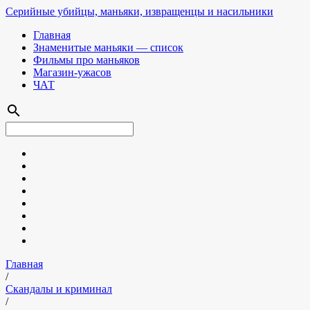
Серийные убийцы, маньяки, извращенцы и насильники
Главная
Знаменитые маньяки — список
Фильмы про маньяков
Магазин-ужасов
ЧАТ
search
Главная
/
Скандалы и криминал
/