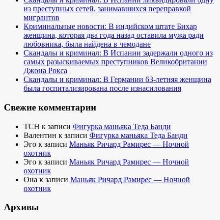
из преступных сетей, занимавшихся переправкой
мигрантов
Криминальные новости: В индийском штате Бихар
женщина, которая два года назад оставила мужа ради
любовника, была найдена в чемодане
Скандалы и криминал: В Испании задержали одного из
самых разыскиваемых преступников Великобритании
Джона Рокса
Скандалы и криминал: В Германии 63-летняя женщина
была госпитализирована после изнасилования
Свежие комментарии
TCH
к записи
Фигурка маньяка Теда Банди
Валентин
к записи
Фигурка маньяка Теда Банди
Эго
к записи
Маньяк Ричард Рамирес — Ночной
охотник
Эго
к записи
Маньяк Ричард Рамирес — Ночной
охотник
Она
к записи
Маньяк Ричард Рамирес — Ночной
охотник
Архивы