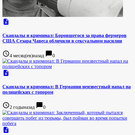
description
Скандалы и криминал: Боровшегося за права фермеров
США Сезара Чавеса обличили в сексуальном насилии
access_time
chat_bubble
4 месяц(ев)назад
0
description
Скандалы и криминал: В Германии неизвестный напал на
полицейских с топором
access_time
chat_bubble
2 годыназад
0
description