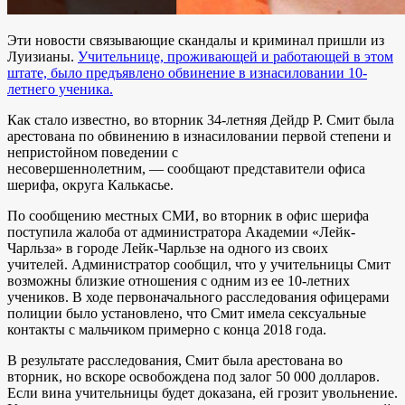
Эти новости связывающие скандалы и криминал пришли из
Луизианы.
Учительнице, проживающей и работающей в этом
штате, было предъявлено обвинение в изнасиловании 10-
летнего ученика.
Как стало известно, во вторник 34-летняя Дейдр Р. Смит была
арестована по обвинению в изнасиловании первой степени и
непристойном поведении с
несовершеннолетним, — сообщают представители офиса
шерифа, округа Калькасье.
По сообщению местных СМИ, во вторник в офис шерифа
поступила жалоба от администратора Академии «Лейк-
Чарльза» в городе Лейк-Чарльзе на одного из своих
учителей. Администратор сообщил, что у учительницы Смит
возможны близкие отношения с одним из ее 10-летних
учеников. В ходе первоначального расследования офицерами
полиции было установлено, что Смит имела сексуальные
контакты с мальчиком примерно с конца 2018 года.
В результате расследования, Смит была арестована во
вторник, но вскоре освобождена под залог 50 000 долларов.
Если вина учительницы будет доказана, ей грозит увольнение.