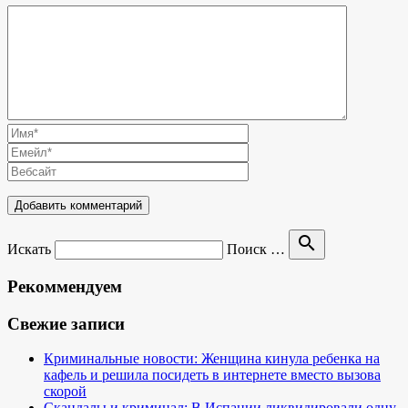
search
Искать
Поиск …
Рекоммендуем
Свежие записи
Криминальные новости: Женщина кинула ребенка на
кафель и решила посидеть в интернете вместо вызова
скорой
Скандалы и криминал: В Испании ликвидировали одну