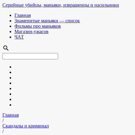
Серийные убийцы, маньяки, извращенцы и насильники
Главная
Знаменитые маньяки — список
Фильмы про маньяков
Магазин-ужасов
ЧАТ
search
Главная
/
Скандалы и криминал
/