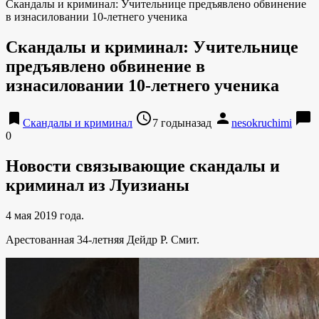
Скандалы и криминал: Учительнице предъявлено обвинение
в изнасиловании 10-летнего ученика
Скандалы и криминал: Учительнице
предъявлено обвинение в
изнасиловании 10-летнего ученика
bookmark
access_time
person
chat_bubble
Скандалы и криминал
7 годыназад
nesokruchimi
0
Новости связывающие скандалы и
криминал из Луизианы
4 мая 2019 года.
Арестованная 34-летняя Дейдр Р. Смит.