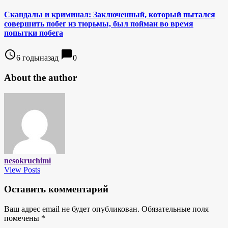
Скандалы и криминал: Заключенный, который пытался
совершить побег из тюрьмы, был пойман во время
попытки побега
access_time
chat_bubble
6 годыназад
0
About the author
nesokruchimi
View Posts
Оставить комментарий
Ваш адрес email не будет опубликован.
Обязательные поля
помечены
*