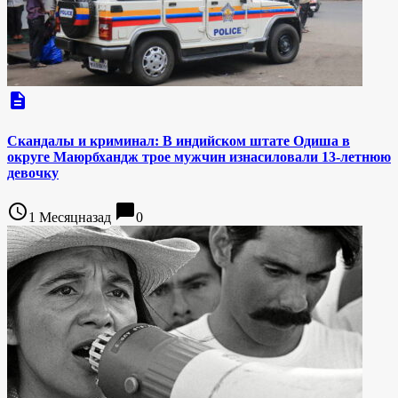
description
Скандалы и криминал: В индийском штате Одиша в
округе Маюрбхандж трое мужчин изнасиловали 13-летнюю
девочку
access_time
chat_bubble
1 Месяцназад
0