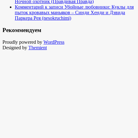
Ночной охотник (Правдивая Правда)
Комментарий к записи Убойные любовники: Куклы для
пыток кровавых маньяков – Синди Хенди и Дэвида
Паркера Рея (nesokruchimi)
Рекоммендуем
Proudly powered by
WordPress
Designed by
Themient