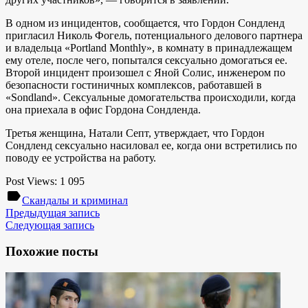
В одном из инцидентов, сообщается, что Гордон Сондленд
пригласил Николь Фогель, потенциального делового партнера
и владельца «Portland Monthly», в комнату в принадлежащем
ему отеле, после чего, попытался сексуально домогаться ее.
Второй инцидент произошел с Яной Солис, инженером по
безопасности гостиничных комплексов, работавшей в
«Sondland». Сексуальные домогательства происходили, когда
она приехала в офис Гордона Сондленда.
Третья женщина, Натали Септ, утверждает, что Гордон
Сондленд сексуально насиловал ее, когда они встретились по
поводу ее устройства на работу.
Post Views:
1 095
label
Скандалы и криминал
Предыдущая запись
Следующая запись
Похожие посты