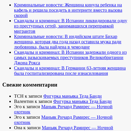
Криминальные новости: Женщина кинула ребенка на
кафель и решила посидеть в интернете вместо вызова
скорой
Скандалы и криминал: В Испании ликвидировали одну
из преступных сетей, занимавшихся переправкой
мигрантов
Криминальные новости: В индийском штате Бихар
женщина, которая два года назад оставила мужа ради
любовника, была найдена в чемодане
Скандалы и криминал: В Испании задержали одного из
самых разыскиваемых преступников Великобритании
Джона Рокса
Скандалы и криминал: В Германии 63-летняя женщина
была госпитализирована после изнасилования
Свежие комментарии
TCH
к записи
Фигурка маньяка Теда Банди
Валентин
к записи
Фигурка маньяка Теда Банди
Эго
к записи
Маньяк Ричард Рамирес — Ночной
охотник
Эго
к записи
Маньяк Ричард Рамирес — Ночной
охотник
Она
к записи
Маньяк Ричард Рамирес — Ночной