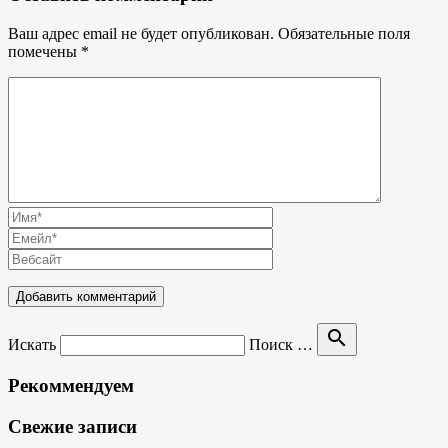
Ваш адрес email не будет опубликован.
Обязательные поля
помечены
*
search
Искать
Поиск …
Рекоммендуем
Свежие записи