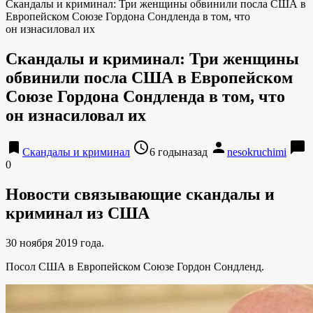
Скандалы и криминал: Три женщины обвинили посла США в
Европейском Союзе Гордона Сондленда в том, что
он изнасиловал их
Скандалы и криминал: Три женщины
обвинили посла США в Европейском
Союзе Гордона Сондленда в том, что
он изнасиловал их
bookmark
access_time
person
chat_bubble
Скандалы и криминал
6 годыназад
nesokruchimi
0
Новости связывающие скандалы и
криминал из США
30 ноября 2019 года.
Посол США в Европейском Союзе Гордон Сондленд.