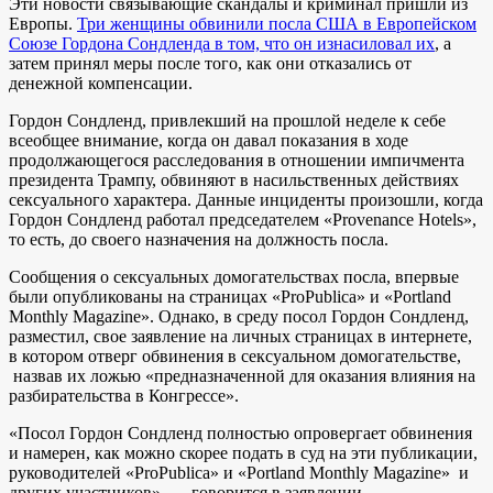
Эти новости связывающие скандалы и криминал пришли из
Европы.
Три женщины обвинили посла США в Европейском
Союзе Гордона Сондленда в том, что он изнасиловал их
, а
затем принял меры после того, как они отказались от
денежной компенсации.
Гордон Сондленд, привлекший на прошлой неделе к себе
всеобщее внимание, когда он давал показания в ходе
продолжающегося расследования в отношении импичмента
президента Трампу, обвиняют в насильственных действиях
сексуального характера. Данные инциденты произошли, когда
Гордон Сондленд работал председателем «Provenance Hotels»,
то есть, до своего назначения на должность посла.
Сообщения о сексуальных домогательствах посла, впервые
были опубликованы на страницах «ProPublica» и «Portland
Monthly Magazine». Однако, в среду посол Гордон Сондленд,
разместил, свое заявление на личных страницах в интернете,
в котором отверг обвинения в сексуальном домогательстве,
назвав их ложью «предназначенной для оказания влияния на
разбирательства в Конгрессе».
«Посол Гордон Сондленд полностью опровергает обвинения
и намерен, как можно скорее подать в суд на эти публикации,
руководителей «ProPublica» и «Portland Monthly Magazine» и
других участников», — говорится в заявлении.