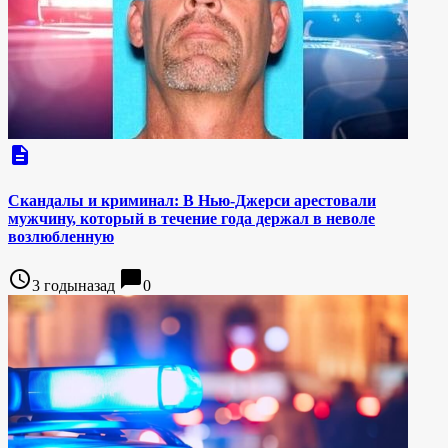
description
Скандалы и криминал: В Нью-Джерси арестовали
мужчину, который в течение года держал в неволе
возлюбленную
access_time
chat_bubble
3 годыназад
0