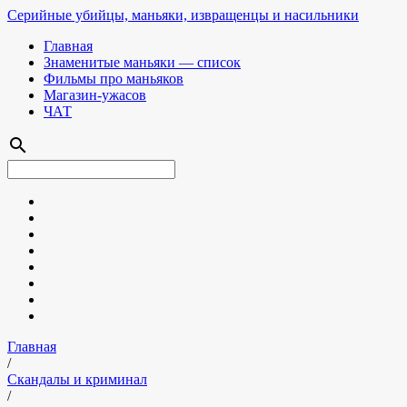
Серийные убийцы, маньяки, извращенцы и насильники
Главная
Знаменитые маньяки — список
Фильмы про маньяков
Магазин-ужасов
ЧАТ
search
Главная
/
Скандалы и криминал
/