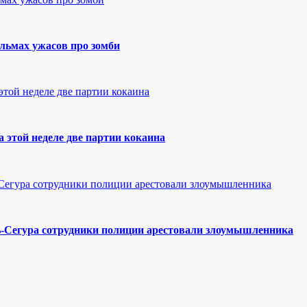
льмах ужасов про зомби
 этой неделе две партии кокаина
-Сегура сотрудники полиции арестовали злоумышленника