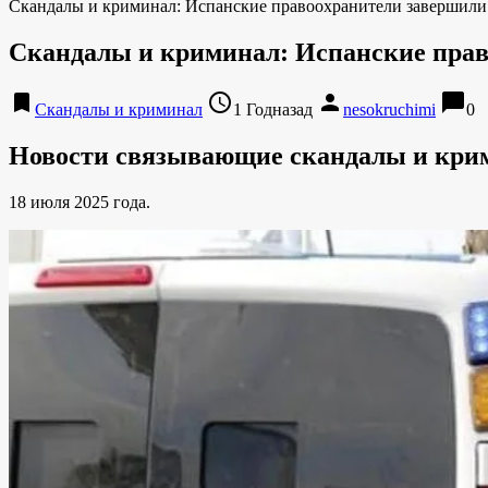
Скандалы и криминал: Испанские правоохранители завершил
Скандалы и криминал: Испанские пра
bookmark
access_time
person
chat_bubble
Скандалы и криминал
1 Годназад
nesokruchimi
0
Новости связывающие скандалы и кри
18 июля 2025 года.