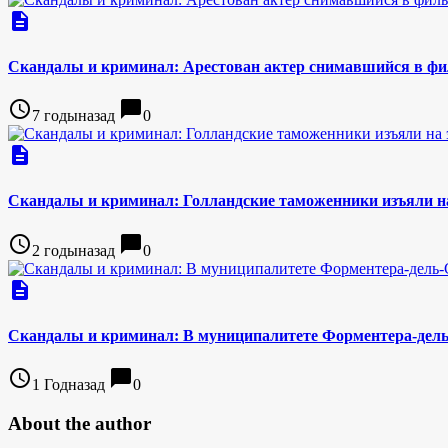
description
Скандалы и криминал: Арестован актер снимавшийся в фи
access_time
chat_bubble
7 годыназад
0
description
Скандалы и криминал: Голландские таможенники изъяли на
access_time
chat_bubble
2 годыназад
0
description
Скандалы и криминал: В муниципалитете Форментера-дель
access_time
chat_bubble
1 Годназад
0
About the author