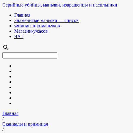
Серийные убийцы, маньяки, извращенцы и насильники
Главная
Знаменитые маньяки — список
Фильмы про маньяков
Магазин-ужасов
ЧАТ
search
Главная
/
Скандалы и криминал
/