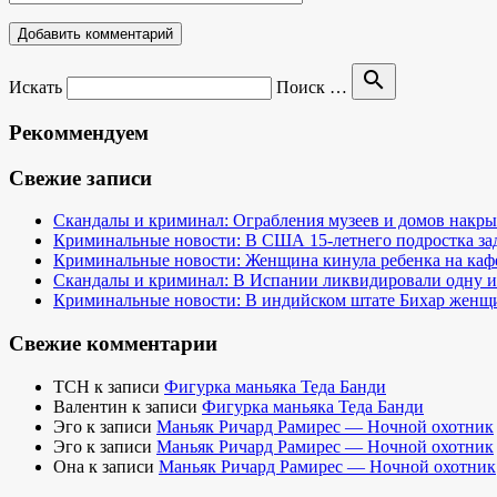
search
Искать
Поиск …
Рекоммендуем
Свежие записи
Скандалы и криминал: Ограбления музеев и домов нак
Криминальные новости: В США 15-летнего подростка за
Криминальные новости: Женщина кинула ребенка на кафе
Скандалы и криминал: В Испании ликвидировали одну и
Криминальные новости: В индийском штате Бихар женщина
Свежие комментарии
TCH
к записи
Фигурка маньяка Теда Банди
Валентин
к записи
Фигурка маньяка Теда Банди
Эго
к записи
Маньяк Ричард Рамирес — Ночной охотник
Эго
к записи
Маньяк Ричард Рамирес — Ночной охотник
Она
к записи
Маньяк Ричард Рамирес — Ночной охотник