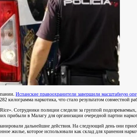
спании.
Испанские правоохранители завершили масштабную опер
282 килограмма наркотика, что стало результатом совместной ра
n Rice». Сотрудники полиции следили за группой подозреваемы
 них прибыли в Малагу для организации очередной партии нарко
 планировали дальнейшие действия. На следующий день они при
нное жилье, которое использовали как склад для хранения нарко