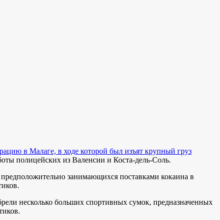
ацию в Малаге, в ходе которой был изъят крупный груз
боты полицейских из Валенсии и Коста-дель-Соль.
х, предположительно занимающихся поставками кокаина в
тиков.
обрели несколько больших спортивных сумок, предназначенных
тиков.