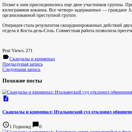
Позже к ним присоединились еще двое участников группы. При
килограммов кокаина. Все четверо задержанных — граждане А
организованной преступной группе.
Операция стала результатом скоординированных действий двух
отдела в Коста-дель-Соль. Совместная работа позволила пресе
Post Views:
271
label
Скандалы и криминал
Предыдущая запись
Следующая запись
Похожие посты
description
Скандалы и криминал: Итальянский суд отклонил обвинени
access_time
chat_bubble
1 Годназад
0