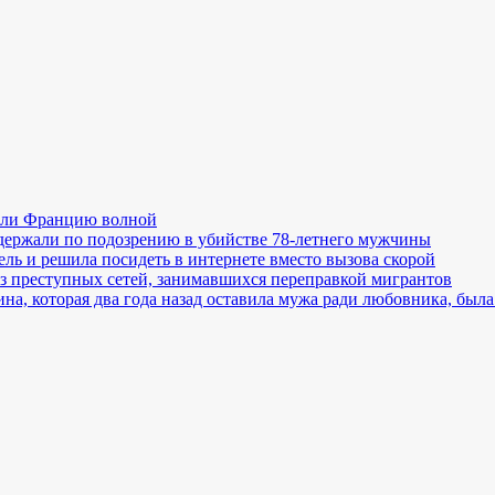
рыли Францию волной
держали по подозрению в убийстве 78-летнего мужчины
ль и решила посидеть в интернете вместо вызова скорой
з преступных сетей, занимавшихся переправкой мигрантов
, которая два года назад оставила мужа ради любовника, была