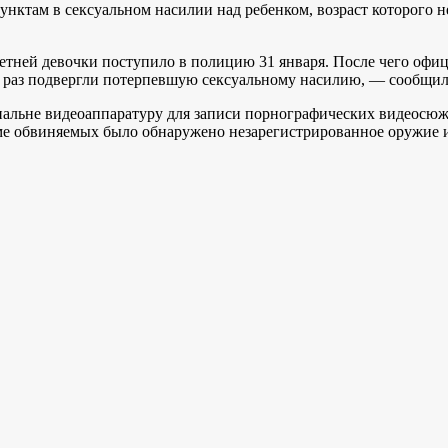
там в сексуальном насилии над ребенком, возраст которого не 
тней девочки поступило в полицию 31 января. После чего офиц
о раз подвергли потерпевшую сексуальному насилию, — сообщил
спальне видеоаппаратуру для записи порнографических видеосю
ме обвиняемых было обнаружено незарегистрированное оружие и