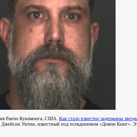
ния Ранчо Кукамонга, США.
Как стало известно задержаны звез
й Джейсон Уитни, известный под псевдонимом «Демон Кинг». Эт