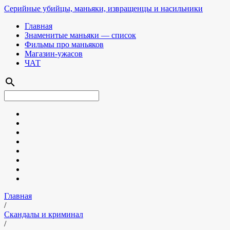
Серийные убийцы, маньяки, извращенцы и насильники
Главная
Знаменитые маньяки — список
Фильмы про маньяков
Магазин-ужасов
ЧАТ
search
Главная
/
Скандалы и криминал
/