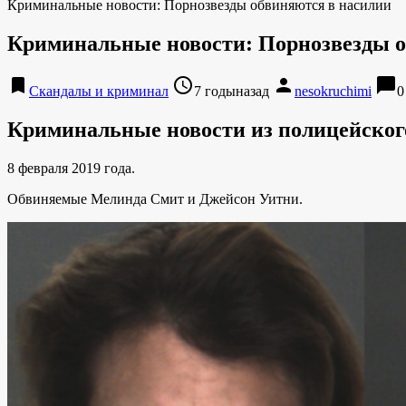
Криминальные новости: Порнозвезды обвиняются в насилии
Криминальные новости: Порнозвезды о
bookmark
access_time
person
chat_bubble
Скандалы и криминал
7 годыназад
nesokruchimi
0
Криминальные новости из полицейског
8 февраля 2019 года.
Обвиняемые Мелинда Смит и Джейсон Уитни.