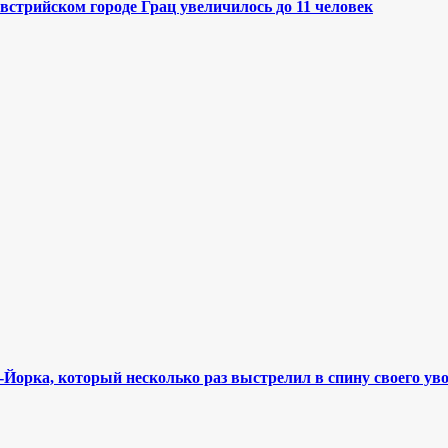
стрийском городе Грац увеличилось до 11 человек
орка, который несколько раз выстрелил в спину своего ув