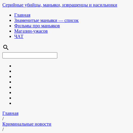
Серийные убийцы, маньяки, извращенцы и насильники
Главная
Знаменитые маньяки — список
Фильмы про маньяков
Магазин-ужасов
ЧАТ
search
Главная
/
Криминальные новости
/