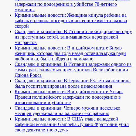
задержали по подозрению в убийстве 78-летнего
мужчины
Криминальные новости: Женщина кинула ребенка на
кафель и решила посидеть в интернете вместо вызова
скорой
Скандалы и криминал: В Испании ликвидировали одну
из преступных сетей, занимавшихся переправкой
мигрантов
Криминальные новости: В индийском штате Бихар
женщина, которая два года назад оставила мужа ради
любовника, была найдена в чемодане
Скандалы и криминал: В Испании задержали одного из
самых разыскиваемых преступников Великобритании
Джона Рокса
Скандалы и криминал: В Германии 63-летняя женщина
была госпитализирована после изнасилования
Криминальные новости: В индийском штате Уттар-
Прадеш полицейского задержали по подозрению в
изнасиловании и убийстве
Скандалы и криминал: Четверо мужчин несколько
месяцев удерживали на балконе секс-рабыню
Криминальные новости: В США глава канадской
кофейной компании Gambella Лучано Фраттолин убил
свою девятилетнюю дочь