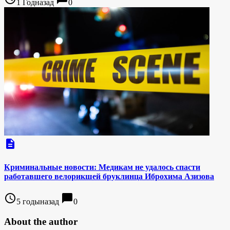
1 Годназад
0
description
Криминальные новости: Медикам не удалось спасти
работавшего велорикшей бруклинца Иброхима Азизова
access_time
chat_bubble
5 годыназад
0
About the author