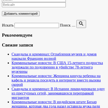
search
Искать
Поиск …
Рекоммендуем
Свежие записи
Скандалы и криминал: Ограбления музеев и домов
накрыли Францию волной
Криминальные новости: В США 15-летнего подростка
задержали по подозрению в убийстве 78-летнего
мужчины
Криминальные новости: Женщина кинула ребенка на
кафель и решила посидеть в интернете вместо вызова
скорой
Скандалы и криминал: В Испании ликвидировали одну
из преступных сетей, занимавшихся переправкой
мигрантов
Криминальные новости: В индийском штате Бихар
женщина, которая два года назад оставила мужа ради