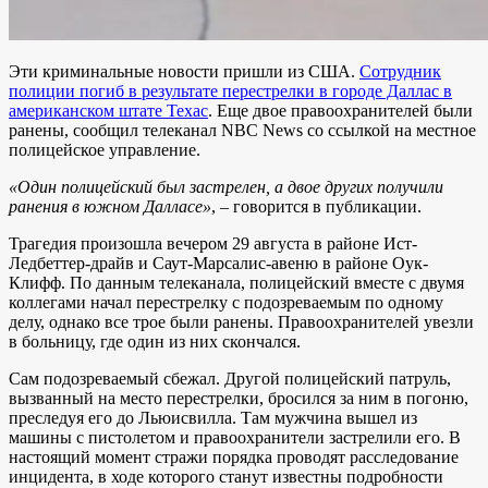
Эти криминальные новости пришли из США.
Сотрудник
полиции погиб в результате перестрелки в городе Даллас в
американском штате Техас
. Еще двое правоохранителей были
ранены, сообщил телеканал NBC News со ссылкой на местное
полицейское управление.
«Один полицейский был застрелен, а двое других получили
ранения в южном Далласе»
, – говорится в публикации.
Трагедия произошла вечером 29 августа в районе Ист-
Ледбеттер-драйв и Саут-Марсалис-авеню в районе Оук-
Клифф. По данным телеканала, полицейский вместе с двумя
коллегами начал перестрелку с подозреваемым по одному
делу, однако все трое были ранены. Правоохранителей увезли
в больницу, где один из них скончался.
Сам подозреваемый сбежал. Другой полицейский патруль,
вызванный на место перестрелки, бросился за ним в погоню,
преследуя его до Льюисвилла. Там мужчина вышел из
машины с пистолетом и правоохранители застрелили его. В
настоящий момент стражи порядка проводят расследование
инцидента, в ходе которого станут известны подробности