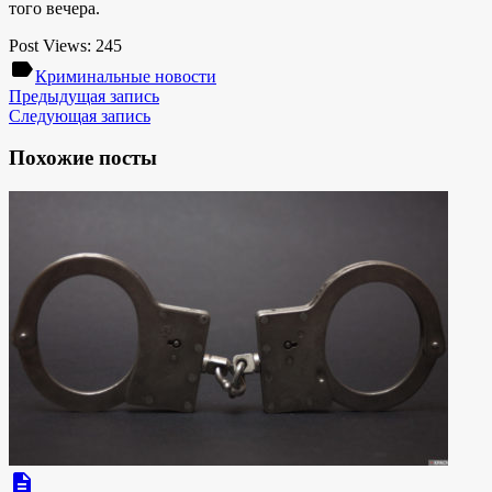
того вечера.
Post Views:
245
label
Криминальные новости
Предыдущая запись
Следующая запись
Похожие посты
description