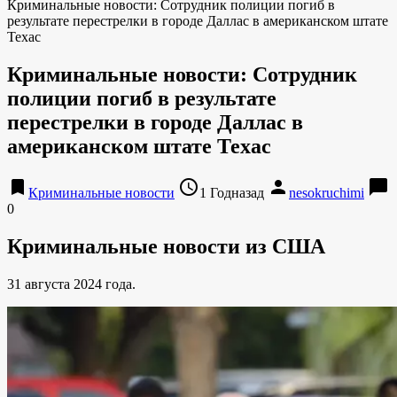
Криминальные новости: Сотрудник полиции погиб в
результате перестрелки в городе Даллас в американском штате
Техас
Криминальные новости: Сотрудник
полиции погиб в результате
перестрелки в городе Даллас в
американском штате Техас
bookmark
access_time
person
chat_bubble
Криминальные новости
1 Годназад
nesokruchimi
0
Криминальные новости из США
31 августа 2024 года.